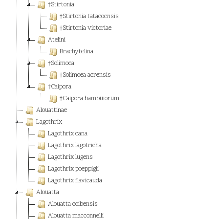
†Stirtonia
†Stirtonia tatacoensis
†Stirtonia victoriae
Atelini
Brachytelina
†Solimoea
†Solimoea acrensis
†Caipora
†Caipora bambuiorum
Alouattinae
Lagothrix
Lagothrix cana
Lagothrix lagotricha
Lagothrix lugens
Lagothrix poeppigii
Lagothrix flavicauda
Alouatta
Alouatta coibensis
Alouatta macconnelli