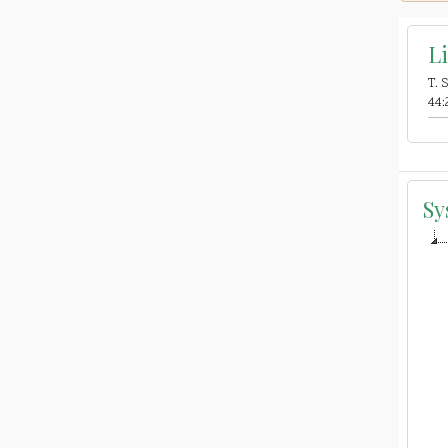
L
T. 
44:2
Sy