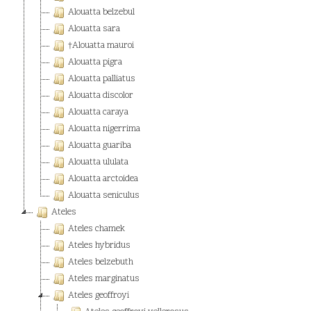
Alouatta belzebul
Alouatta sara
†Alouatta mauroi
Alouatta pigra
Alouatta palliatus
Alouatta discolor
Alouatta caraya
Alouatta nigerrima
Alouatta guariba
Alouatta ululata
Alouatta arctoidea
Alouatta seniculus
Ateles
Ateles chamek
Ateles hybridus
Ateles belzebuth
Ateles marginatus
Ateles geoffroyi