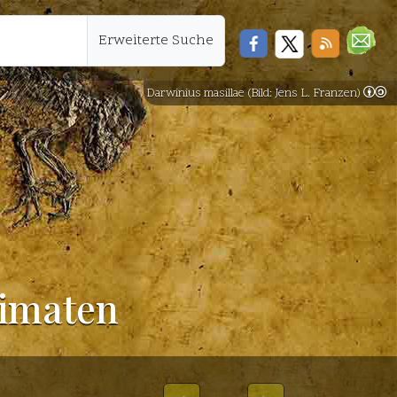
Erweiterte Suche
Darwinius masillae (Bild: Jens L. Franzen)
rimaten