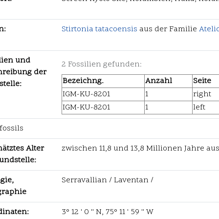
n:
Stirtonia tatacoensis
aus der Familie
Ateli
lien und
2 Fossilien gefunden:
hreibung der
Bezeichng.
Anzahl
Seite
telle:
IGM-KU-8201
1
right
IGM-KU-8201
1
left
ossils
ätztes Alter
zwischen 11,8 und 13,8 Millionen Jahre a
undstelle:
gie,
Serravallian / Laventan /
graphie
dinaten:
3° 12 ' 0 '' N, 75° 11 ' 59 '' W