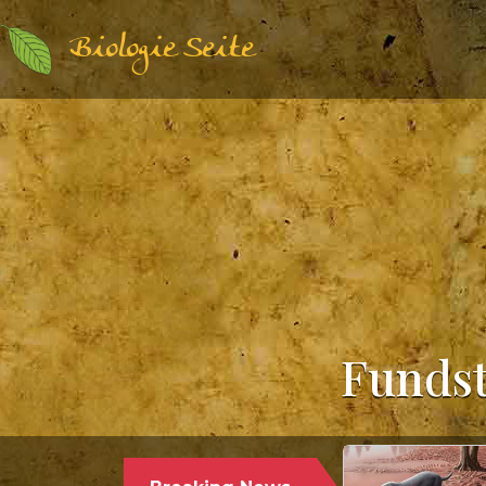
Biologie Seite
Fundst
Paläontologie | Säugetierkunde |
17.12.2024
PALÄONTOLOGEN STELLEN DEN