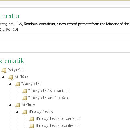
iteratur
Setoguchi 1985,
Kondous laventicus, a new ceboid primate from the Miocene of the
, p. 96 - 101
stematik
Platyrrhini
Atelidae
Brachyteles
Brachyteles hypoxanthus
Brachyteles arachnoides
Atelinae
†Protopithecus
†Protopithecus bonaeriensis
†Protopithecus brasiliensis