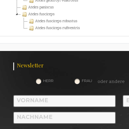
Ateles geoffroyi vellerosus
Ateles paniscus
Ateles fusciceps
Ateles fusciceps robustus
Ateles fusciceps rufiventris
Newsletter
HERR
FRAU
oder andere