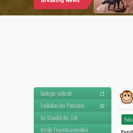
Breaking News
WELTWEIT ÄLTESTEN VORFAHREN
DER SÄUGETIERE VOR
biologie-seite.de
Evolution der Primaten
Im Wandel der Zeit
Paläo
fossile Feuchtnasenaffen
Fundo