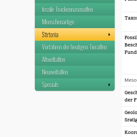
fossile Trockennasenaffen
Taxo
Menschenartige
Stirtonia
Fossi
Besc
Vorfahren der heutigen Tieraffen
Funds
Altweltaffen
Neuweltaffen
Mesof
Specials
Gesch
der F
Geolo
Srati
Koor