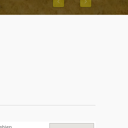
Previous
Next
umbien