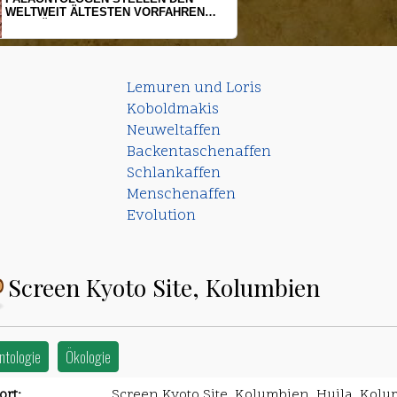
HERINGSLARVEN UNTER STRESS
Lemuren und Loris
Koboldmakis
Neuweltaffen
Backentaschenaffen
Schlankaffen
Menschenaffen
Evolution
Screen Kyoto Site, Kolumbien
ntologie
Ökologie
rt:
Screen Kyoto Site, Kolumbien, Huila, Kol