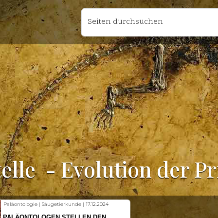
Seiten durchsuchen
elle
- Evolution der P
Fischkunde | Klimawandel |
18.11.2024
KLIMAWANDEL SETZT