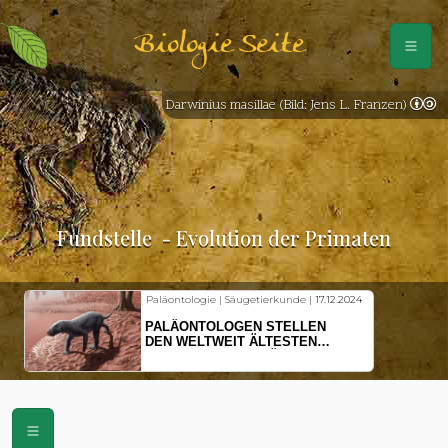
Biologie Seite
Darwinius masillae (Bild: Jens L. Franzen)
Fundstelle
- Evolution der Primaten
Paläontologie | Säugetierkunde |
17.12.2024
PALÄONTOLOGEN STELLEN
DEN WELTWEIT ÄLTESTEN
VORFAHREN DER SÄUGETIERE
VOR