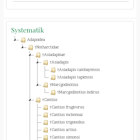
Systematik
Adapoidea
†Notharctidae
†Asiadapinae
†Asiadapis
†Asiadapis cambayensis
†Asiadapis tapiensis
†Marcgodinotius
†Marcgodinotius indicus
†Cantius
†Cantius frugivorus
†Cantius mckennai
†Cantius trigonodus
†Cantius actius
†Cantius simonsi