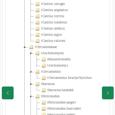
†Cantius savagei
†Cantius angulatus
†Cantius torresi
†Cantius nunienus
†Cantius abditus
†Cantius eppsi
†Cantius ralstoni
†Cercamoniinae
†Anchomomyini
†Mazateronodon
†Anchomomys
†Cercamonius
†Cercamonius brachyrhynchus
†Barnesia
†Barnesia hauboldi
†Periconodon
†Periconodon jaegeri
†Periconodon huerzeleri