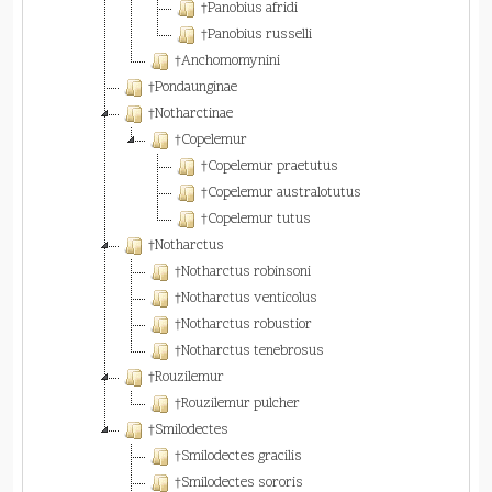
†Panobius afridi
†Panobius russelli
†Anchomomynini
†Pondaunginae
†Notharctinae
†Copelemur
†Copelemur praetutus
†Copelemur australotutus
†Copelemur tutus
†Notharctus
†Notharctus robinsoni
†Notharctus venticolus
†Notharctus robustior
†Notharctus tenebrosus
†Rouzilemur
†Rouzilemur pulcher
†Smilodectes
†Smilodectes gracilis
†Smilodectes sororis