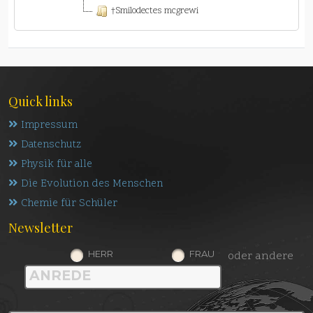
†Smilodectes mcgrewi
Quick links
Impressum
Datenschutz
Physik für alle
Die Evolution des Menschen
Chemie für Schüler
Newsletter
HERR
FRAU
oder andere