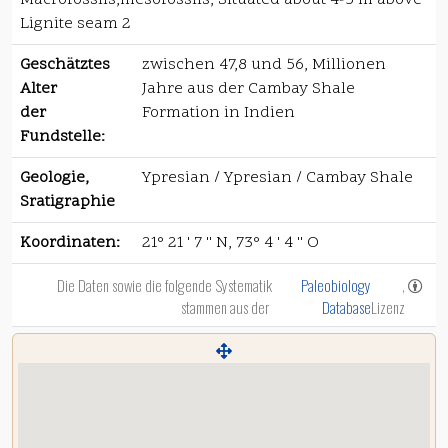
Macrofossils,mesofossils, Situated about 4-5 m above
Lignite seam 2
Geschätztes
zwischen 47,8 und 56, Millionen
Alter
Jahre aus der Cambay Shale
der
Formation in Indien
Fundstelle:
Geologie,
Ypresian / Ypresian / Cambay Shale
Sratigraphie
Koordinaten:
21° 21 ' 7 '' N, 73° 4 ' 4 '' O
Die Daten sowie die folgende Systematik
Paleobiology
,
stammen aus der
Database
Lizenz