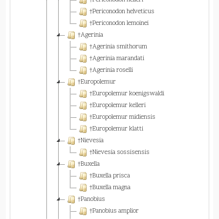
†Periconodon helleri
†Periconodon helveticus
†Periconodon lemoinei
†Agerinia
†Agerinia smithorum
†Agerinia marandati
†Agerinia roselli
†Europolemur
†Europolemur koenigswaldi
†Europolemur kelleri
†Europolemur midiensis
†Europolemur klatti
†Nievesia
†Nievesia sossisensis
†Buxella
†Buxella prisca
†Buxella magna
†Panobius
†Panobius amplior