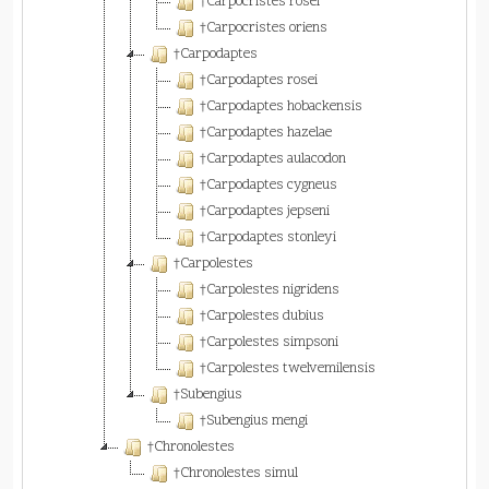
†Carpocristes rosei
†Carpocristes oriens
†Carpodaptes
†Carpodaptes rosei
†Carpodaptes hobackensis
†Carpodaptes hazelae
†Carpodaptes aulacodon
†Carpodaptes cygneus
†Carpodaptes jepseni
†Carpodaptes stonleyi
†Carpolestes
†Carpolestes nigridens
†Carpolestes dubius
†Carpolestes simpsoni
†Carpolestes twelvemilensis
†Subengius
†Subengius mengi
†Chronolestes
†Chronolestes simul