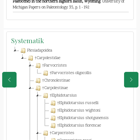
Paleocene) in the northern Bighorn Basin, Wyoming
. University of
Michigan Papers on Paleontology. 35, p. 1 - 192
Systematik
Plesiadapoidea
†Carpolestidae
†Parvocristes
†Parvocristes oligocollis
†Chronolestinae
†Carpolestinae
†Elphidotarsius
†Elphidotarsius russelli
†Elphidotarsius wightoni
†Elphidotarsius shotgunensis
†Elphidotarsius florencae
†Carpocristes