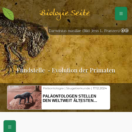
Biologie Seite
Darwinius masillae (Bild: Jens L. Franzen)
Fundstelle
- Evolution der Primaten
Paläontologie | Säugetierkunde |
17.12.2024
PALÄONTOLOGEN STELLEN
DEN WELTWEIT ÄLTESTEN
VORFAHREN DER SÄUGETIERE
VOR