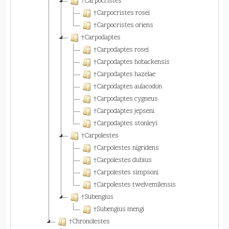
†Carpocristes
†Carpocristes rosei
†Carpocristes oriens
†Carpodaptes
†Carpodaptes rosei
†Carpodaptes hobackensis
†Carpodaptes hazelae
†Carpodaptes aulacodon
†Carpodaptes cygneus
†Carpodaptes jepseni
†Carpodaptes stonleyi
†Carpolestes
†Carpolestes nigridens
†Carpolestes dubius
†Carpolestes simpsoni
†Carpolestes twelvemilensis
†Subengius
†Subengius mengi
†Chronolestes