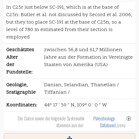
In C25r just below SC-191, which is at the base of
C25n: Butler et al. not discussed by Secord et al. 2006,
but they too place SC-191 at the base of C25n, so a
level of 780 m estimated from their section is
employed
Geschätztes
zwischen 56,8 und 61,7 Millionen
Alter
Jahre aus der Formation in Vereinigte
der
Staaten von Amerika (USA)
Fundstelle:
Geologie,
Danian, Selandian, Thanetian /
Sratigraphie
Tiffanian /
Koordinaten:
44° 17 ' 59 '' N, 109° 0 ' 0 '' W
Die Daten sowie die folgende Systematik
Paleobiology
,
stammen aus der
Database
Lizenz