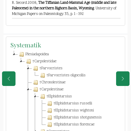
R. Secord 2008,
The Tiffanian Land-Mammal Age (middle and late
Paleocene) in the northern Bighorn Basin, Wyoming
. University of
Michigan Papers on Paleontology. 35, p. 1 - 192
Systematik
Plesiadapoidea
†Carpolestidae
†Parvocristes
†Parvocristes oligocollis
†Chronolestinae
†Carpolestinae
†Elphidotarsius
†Elphidotarsius russelli
†Elphidotarsius wightoni
†Elphidotarsius shotgunensis
†Elphidotarsius florencae