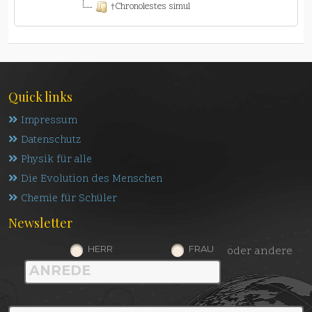
†Chronolestes simul
Quick links
Impressum
Datenschutz
Physik für alle
Die Evolution des Menschen
Chemie für Schüler
Newsletter
HERR
FRAU
oder andere