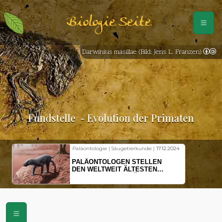
Biologie Seite
Darwinius masillae (Bild: Jens L. Franzen)
Fundstelle
- Evolution der Primaten
Paläontologie | Säugetierkunde |
17.12.2024
PALÄONTOLOGEN STELLEN
DEN WELTWEIT ÄLTESTEN
VORFAHREN DER SÄUGETIERE
VOR