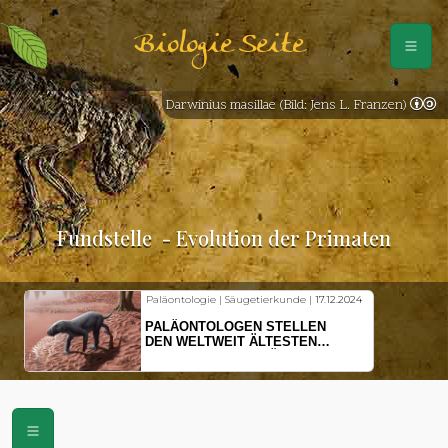
Biologie Seite
Darwinius masillae (Bild: Jens L. Franzen)
Fundstelle
- Evolution der Primaten
Paläontologie | Säugetierkunde |
17.12.2024
PALÄONTOLOGEN STELLEN
DEN WELTWEIT ÄLTESTEN
VORFAHREN DER SÄUGETIERE
VOR