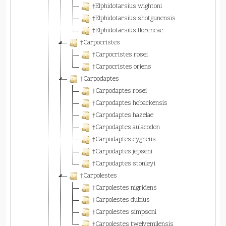
†Elphidotarsius wightoni
†Elphidotarsius shotgunensis
†Elphidotarsius florencae
†Carpocristes
†Carpocristes rosei
†Carpocristes oriens
†Carpodaptes
†Carpodaptes rosei
†Carpodaptes hobackensis
†Carpodaptes hazelae
†Carpodaptes aulacodon
†Carpodaptes cygneus
†Carpodaptes jepseni
†Carpodaptes stonleyi
†Carpolestes
†Carpolestes nigridens
†Carpolestes dubius
†Carpolestes simpsoni
†Carpolestes twelvemilensis