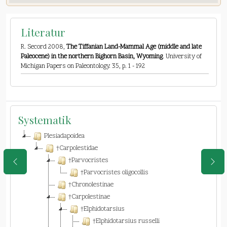
Literatur
R. Secord 2008,
The Tiffanian Land-Mammal Age (middle and late
Paleocene) in the northern Bighorn Basin, Wyoming
. University of
Michigan Papers on Paleontology. 35, p. 1 - 192
Systematik
Plesiadapoidea
†Carpolestidae
†Parvocristes
†Parvocristes oligocollis
†Chronolestinae
†Carpolestinae
†Elphidotarsius
†Elphidotarsius russelli