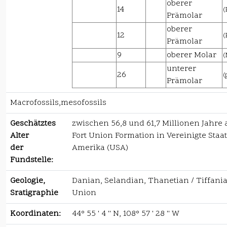
oberer
14
(
Prämolar
oberer
12
(
Prämolar
9
oberer Molar
(
unterer
26
(
Prämolar
Macrofossils,mesofossils
Geschätztes
zwischen 56,8 und 61,7 Millionen Jahre 
Alter
Fort Union Formation in Vereinigte Staa
der
Amerika (USA)
Fundstelle:
Geologie,
Danian, Selandian, Thanetian / Tiffania
Sratigraphie
Union
Koordinaten:
44° 55 ' 4 '' N, 108° 57 ' 28 '' W