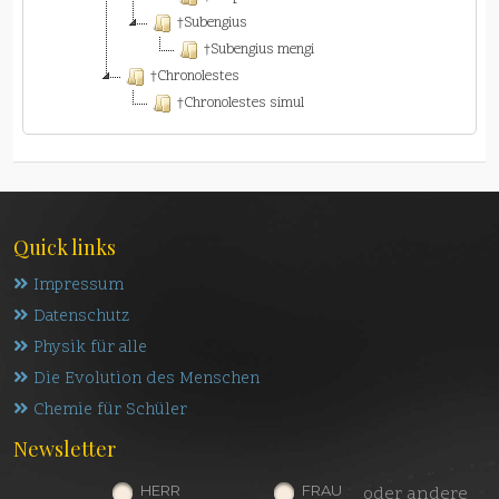
†Subengius
†Subengius mengi
†Chronolestes
†Chronolestes simul
Quick links
Impressum
Datenschutz
Physik für alle
Die Evolution des Menschen
Chemie für Schüler
Newsletter
HERR
FRAU
oder andere