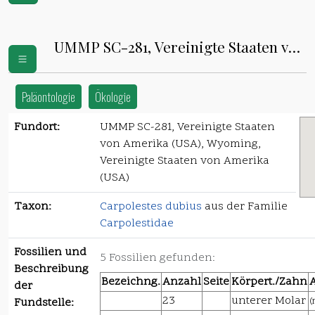
UMMP SC-281, Vereinigte Staaten von
Amerika (USA)
Paläontologie
Ökologie
Fundort:
UMMP SC-281, Vereinigte Staaten
von Amerika (USA), Wyoming,
Vereinigte Staaten von Amerika
(USA)
Taxon:
Carpolestes dubius
aus der Familie
Carpolestidae
Fossilien und
5 Fossilien gefunden:
Beschreibung
Bezeichng.
Anzahl
Seite
Körpert./Zahn
der
23
unterer Molar
(
Fundstelle: