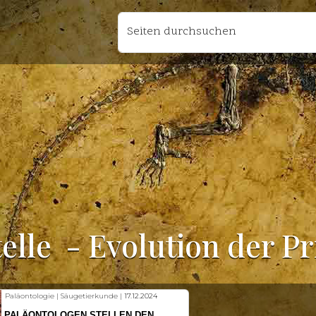
Seiten durchsuchen
elle
- Evolution der P
Fischkunde | Klimawandel |
18.11.2024
KLIMAWANDEL SETZT