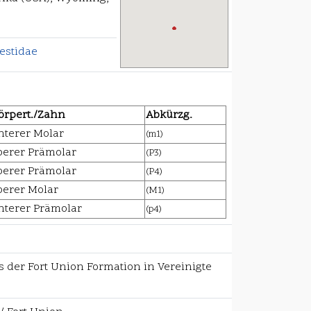
estidae
örpert./Zahn
Abkürzg.
nterer Molar
(m1)
berer Prämolar
(P3)
berer Prämolar
(P4)
berer Molar
(M1)
nterer Prämolar
(p4)
s der Fort Union Formation in Vereinigte