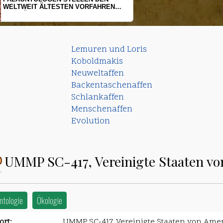
HERINGSLARVEN UNTER STRESS
Lemuren und Loris
Koboldmakis
Neuweltaffen
Backentaschenaffen
Schlankaffen
Menschenaffen
Evolution
UMMP SC-417, Vereinigte Staaten vo
ntologie
Ökologie
rt:
UMMP SC-417, Vereinigte Staaten von Ame