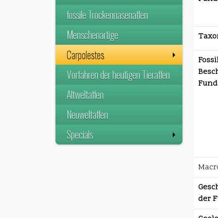
fossile Trockennasenaffen
Menschenartige
Taxo
Carpolestes
Fossi
Besc
Vorfahren der heutigen Tieraffen
Funds
Altweltaffen
Neuweltaffen
Specials
Macro
Gesch
der F