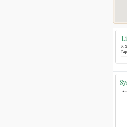
L
R. 
Pap
Sy