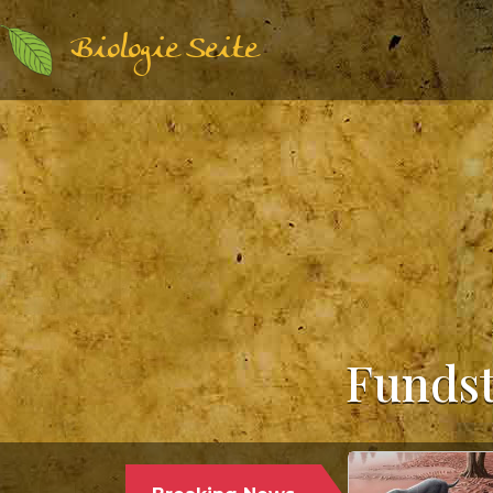
Biologie Seite
Fundst
Paläontologie | Säugetierkunde |
17.12.2024
PALÄONTOLOGEN STELLEN DEN