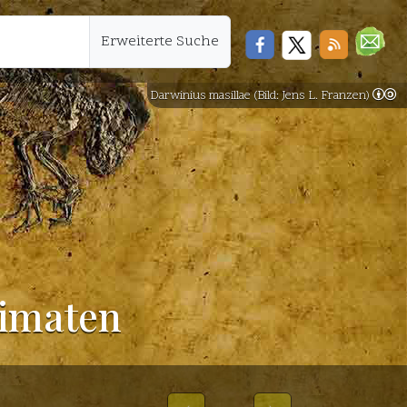
Erweiterte Suche
Darwinius masillae (Bild: Jens L. Franzen)
rimaten