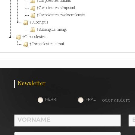
†Carpolestes dubius
†Carpolestes simpsoni
†Carpolestes twelvemilensis
†Subengius
†Subengius mengi
†Chronolestes
†Chronolestes simul
Newsletter
HERR
FRAU
oder andere