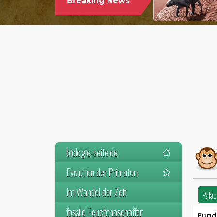
Breaking News
WELTWEIT ÄLTESTEN VORFAHREN
DER SÄUGETIERE VOR
biologie-seite.de
Evolution der Primaten
Im Wandel der Zeit
Paläo
fossile Feuchtnasenaffen
Fundo