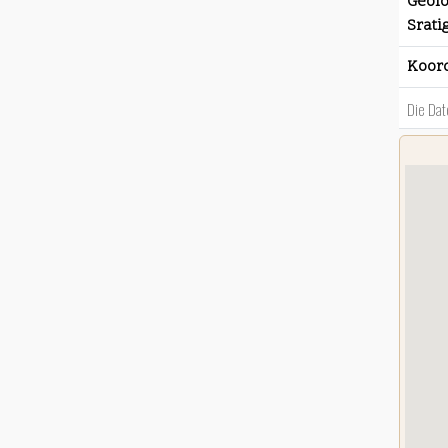
Geolo
Srati
Koor
Die Dat