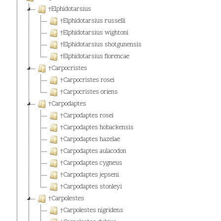
†Elphidotarsius
†Elphidotarsius russelli
†Elphidotarsius wightoni
†Elphidotarsius shotgunensis
†Elphidotarsius florencae
†Carpocristes
†Carpocristes rosei
†Carpocristes oriens
†Carpodaptes
†Carpodaptes rosei
†Carpodaptes hobackensis
†Carpodaptes hazelae
†Carpodaptes aulacodon
†Carpodaptes cygneus
†Carpodaptes jepseni
†Carpodaptes stonleyi
†Carpolestes
†Carpolestes nigridens