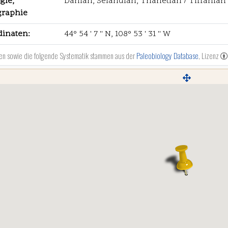
gie,
Danian, Selandian, Thanetian / Tiffanian 
graphie
dinaten:
44° 54 ' 7 '' N, 108° 53 ' 31 '' W
en sowie die folgende Systematik stammen aus der
Paleobiology Database
, Lizenz