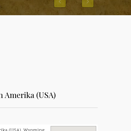
Previous
Next
n Amerika (USA)
rika (USA), Wyoming,