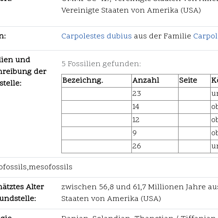
Vereinigte Staaten von Amerika (USA)
n:
Carpolestes dubius
aus der Familie
Carpol
lien und
5 Fossilien gefunden:
hreibung der
Bezeichng.
Anzahl
Seite
K
telle:
23
u
14
o
12
o
9
o
26
u
fossils,mesofossils
ätztes Alter
zwischen 56,8 und 61,7 Millionen Jahre au
undstelle:
Staaten von Amerika (USA)