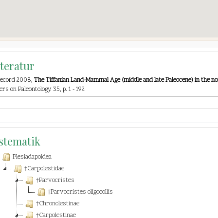
iteratur
Secord 2008,
The Tiffanian Land-Mammal Age (middle and late Paleocene) in the 
ers on Paleontology. 35, p. 1 - 192
stematik
Plesiadapoidea
†Carpolestidae
†Parvocristes
†Parvocristes oligocollis
†Chronolestinae
†Carpolestinae