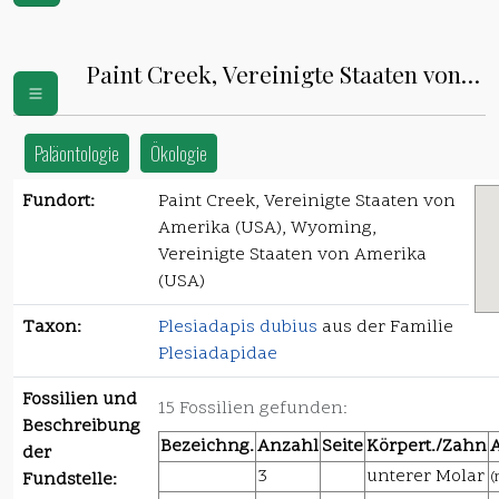
Paint Creek, Vereinigte Staaten von
Amerika (USA)
Paläontologie
Ökologie
Fundort:
Paint Creek, Vereinigte Staaten von
Amerika (USA), Wyoming,
Vereinigte Staaten von Amerika
(USA)
Taxon:
Plesiadapis dubius
aus der Familie
Plesiadapidae
Fossilien und
15 Fossilien gefunden:
Beschreibung
Bezeichng.
Anzahl
Seite
Körpert./Zahn
der
3
unterer Molar
(
Fundstelle: