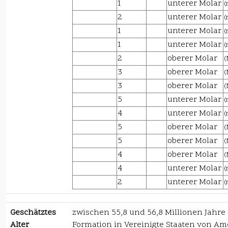
1
unterer Molar
(
2
unterer Molar
(
1
unterer Molar
(
1
unterer Molar
(
2
oberer Molar
(
3
oberer Molar
(
3
oberer Molar
(
5
unterer Molar
(
4
unterer Molar
(
5
oberer Molar
(
5
oberer Molar
(
4
oberer Molar
(
4
unterer Molar
(
2
unterer Molar
(
Geschätztes
zwischen 55,8 und 56,8 Millionen Jahre
Alter
Formation in Vereinigte Staaten von Am