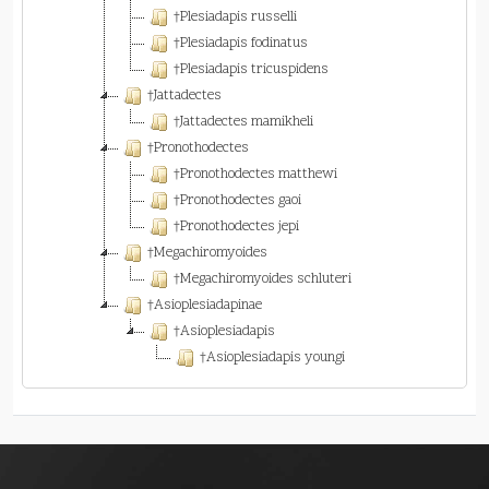
†Plesiadapis russelli
†Plesiadapis fodinatus
†Plesiadapis tricuspidens
†Jattadectes
†Jattadectes mamikheli
†Pronothodectes
†Pronothodectes matthewi
†Pronothodectes gaoi
†Pronothodectes jepi
†Megachiromyoides
†Megachiromyoides schluteri
†Asioplesiadapinae
†Asioplesiadapis
†Asioplesiadapis youngi