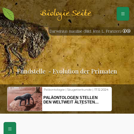
Biologie Seite
Darwinius masillae (Bild: Jens L. Franzen)
Fundstelle
- Evolution der Primaten
Paläontologie | Säugetierkunde |
17.12.2024
PALÄONTOLOGEN STELLEN
DEN WELTWEIT ÄLTESTEN
VORFAHREN DER SÄUGETIERE
VOR