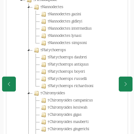
†Plesiadapidae
†Nannodectes
†Nannodectes gazini
†Nannodectes gidleyi
†Nannodectes intermedius
†Nannodectes lynasi
†Nannodectes simpsoni
†Platychoerops
†Platychoerops daubrei
†Platychoerops antiquus
†Platychoerops boyeri
†Platychoerops russelli
†Platychoerops richardsoni
†Chiromyoides
†Chiromyoides campanicus
†Chiromyoides kesiwah
†Chiromyoides gigas
†Chiromyoides mauberti
†Chiromyoides gingerichi