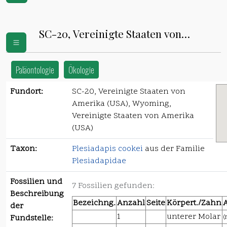
SC-20, Vereinigte Staaten von
Amerika (USA)
Paläontologie
Ökologie
Fundort:
SC-20, Vereinigte Staaten von
Amerika (USA), Wyoming,
Vereinigte Staaten von Amerika
(USA)
Taxon:
Plesiadapis cookei
aus der Familie
Plesiadapidae
Fossilien und
7 Fossilien gefunden:
Beschreibung
Bezeichng.
Anzahl
Seite
Körpert./Zahn
der
1
unterer Molar
(
Fundstelle: