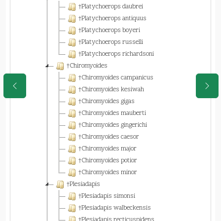
†Platychoerops daubrei
†Platychoerops antiquus
†Platychoerops boyeri
†Platychoerops russelli
†Platychoerops richardsoni
†Chiromyoides
†Chiromyoides campanicus
†Chiromyoides kesiwah
†Chiromyoides gigas
†Chiromyoides mauberti
†Chiromyoides gingerichi
†Chiromyoides caesor
†Chiromyoides major
†Chiromyoides potior
†Chiromyoides minor
†Plesiadapis
†Plesiadapis simonsi
†Plesiadapis walbeckensis
†Plesiadapis recticuspidens