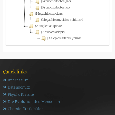
†Pronothodectes gaoi
†Pronothodectes jepi
†Megachiromyoides
†Megachiromyoides schluteri
†Asioplesiadapinae
†Asioplesiadapis
†Asioplesiadapis youngi
Quick links
Impressum
Datenschutz
Physik für alle
Die Evolution des Menschen
Chemie für Schüler