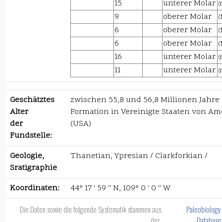
15
unterer Molar
(
9
oberer Molar
(
6
oberer Molar
(
6
oberer Molar
(
16
unterer Molar
(
11
unterer Molar
(
Geschätztes
zwischen 55,8 und 56,8 Millionen Jahre
Alter
Formation in Vereinigte Staaten von Am
der
(USA)
Fundstelle:
Geologie,
Thanetian, Ypresian / Clarkforkian /
Sratigraphie
Koordinaten:
44° 17 ' 59 '' N, 109° 0 ' 0 '' W
Die Daten sowie die folgende Systematik stammen aus
Paleobiology
der
Database