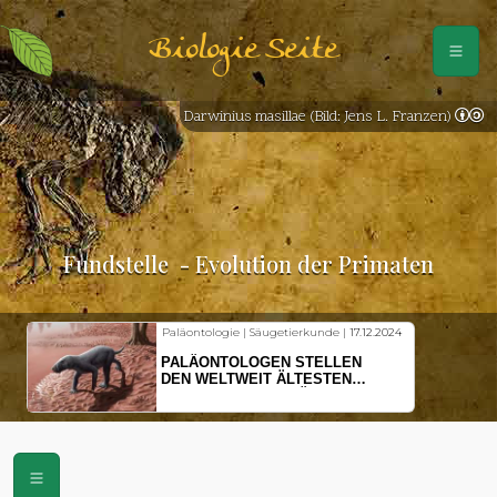
Biologie Seite
Darwinius masillae (Bild: Jens L. Franzen)
Fundstelle
- Evolution der Primaten
Paläontologie | Säugetierkunde |
17.12.2024
PALÄONTOLOGEN STELLEN
DEN WELTWEIT ÄLTESTEN
VORFAHREN DER SÄUGETIERE
VOR