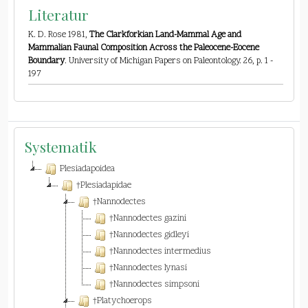
Literatur
K. D. Rose 1981,
The Clarkforkian Land-Mammal Age and
Mammalian Faunal Composition Across the Paleocene-Eocene
Boundary
. University of Michigan Papers on Paleontology. 26, p. 1 -
197
Systematik
Plesiadapoidea
†Plesiadapidae
†Nannodectes
†Nannodectes gazini
†Nannodectes gidleyi
†Nannodectes intermedius
†Nannodectes lynasi
†Nannodectes simpsoni
†Platychoerops