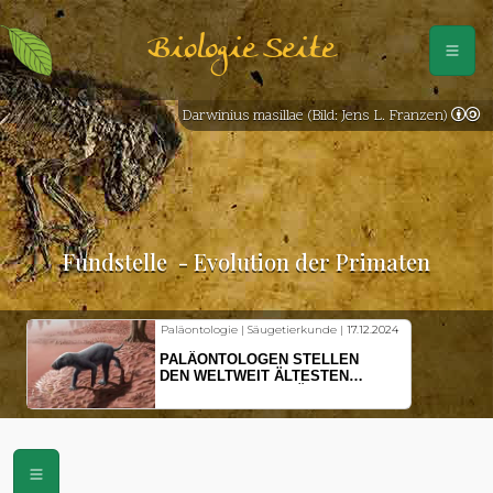
Biologie Seite
Darwinius masillae (Bild: Jens L. Franzen)
Fundstelle
- Evolution der Primaten
Paläontologie | Säugetierkunde |
17.12.2024
PALÄONTOLOGEN STELLEN
DEN WELTWEIT ÄLTESTEN
VORFAHREN DER SÄUGETIERE
VOR