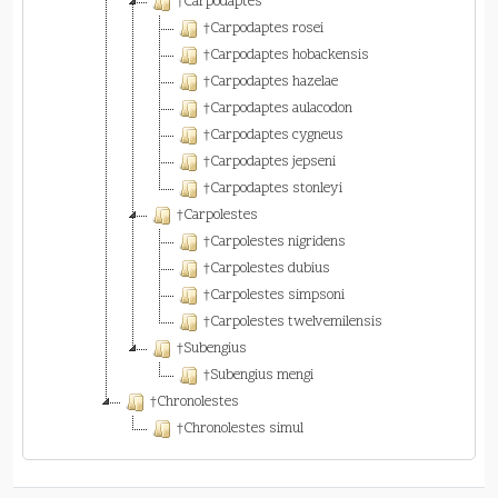
†Carpodaptes
†Carpodaptes rosei
†Carpodaptes hobackensis
†Carpodaptes hazelae
†Carpodaptes aulacodon
†Carpodaptes cygneus
†Carpodaptes jepseni
†Carpodaptes stonleyi
†Carpolestes
†Carpolestes nigridens
†Carpolestes dubius
†Carpolestes simpsoni
†Carpolestes twelvemilensis
†Subengius
†Subengius mengi
†Chronolestes
†Chronolestes simul