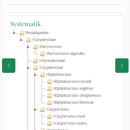
Systematik
Plesiadapoidea
†Carpolestidae
†Parvocristes
†Parvocristes oligocollis
†Chronolestinae
†Carpolestinae
†Elphidotarsius
†Elphidotarsius russelli
†Elphidotarsius wightoni
†Elphidotarsius shotgunensis
†Elphidotarsius florencae
†Carpocristes
†Carpocristes rosei
†Carpocristes oriens