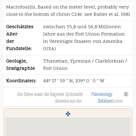
Macrofossils, Based on the meter level, probably very
close to the bottom of chron C24r: see Butler et al. 1981
Geschätztes
zwischen 55,8 und 56,8 Millionen
Alter
Jahre aus der Fort Union Formation
der
in Vereinigte Staaten von Amerika
Fundstelle:
(USA)
Geologie,
Thanetian, Ypresian / Clarkforkian /
Sratigraphie
Fort Union
Koordinaten:
44° 17 ' 59 '' N, 109° 0 ' 0 '' W
Die Daten sowie die folgende Systematik
Paleobiology
,
stammen aus der
Database
Lizenz