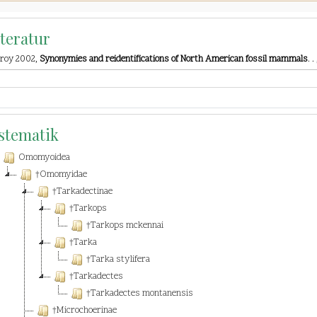
iteratur
Alroy 2002,
Synonymies and reidentifications of North American fossil mammals
. .
stematik
Omomyoidea
†Omomyidae
†Tarkadectinae
†Tarkops
†Tarkops mckennai
†Tarka
†Tarka stylifera
†Tarkadectes
†Tarkadectes montanensis
†Microchoerinae