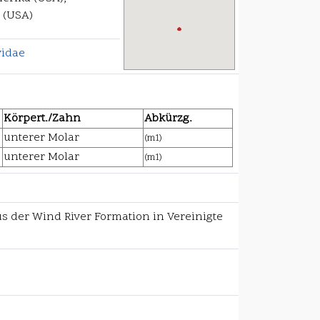
 (USA)
idae
Körpert./Zahn
Abkürzg.
unterer Molar
(m1)
unterer Molar
(m1)
s der Wind River Formation in Vereinigte