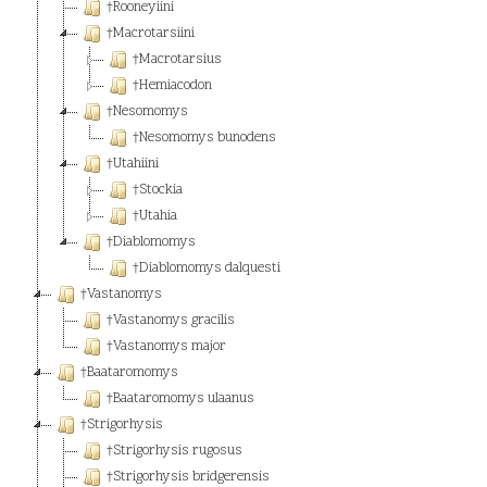
†Rooneyiini
†Macrotarsiini
†Macrotarsius
†Hemiacodon
†Nesomomys
†Nesomomys bunodens
†Utahiini
†Stockia
†Utahia
†Diablomomys
†Diablomomys dalquesti
†Vastanomys
†Vastanomys gracilis
†Vastanomys major
†Baataromomys
†Baataromomys ulaanus
†Strigorhysis
†Strigorhysis rugosus
†Strigorhysis bridgerensis