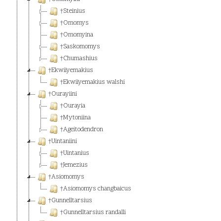
†Steinius
†Omomys
†Omomyina
†Saskomomys
†Chumashius
†Ekwiiyemakius
†Ekwiiyemakius walshi
†Ourayiini
†Ourayia
†Mytoniina
†Ageitodendron
†Uintaniini
†Uintanius
†Jemezius
†Asiomomys
†Asiomomys changbaicus
†Gunnelltarsius
†Gunnelltarsius randalli