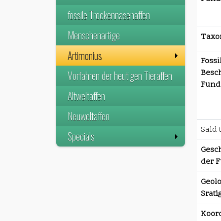
fossile Trockennasenaffen
Menschenartige
Taxo
Artimonius
Fossi
Besc
Vorfahren der heutigen Tieraffen
Funds
Altweltaffen
Neuweltaffen
Said 
Specials
Gesch
der F
Geolo
Srati
Koor