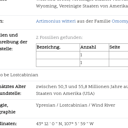
Wyoming, Vereinigte Staaten von Amerika
n:
Artimonius witteri
aus der Familie
Omomy
lien und
2 Fossilien gefunden:
hreibung der
Bezeichng.
Anzahl
Seite
telle:
1
1
to be Lostcabinian
ätztes Alter
zwischen 50,3 und 55,8 Millionen Jahre au
undstelle:
Staaten von Amerika (USA)
gie,
Ypresian / Lostcabinian / Wind River
graphie
dinaten:
43° 12 ' 0 '' N, 107° 5 ' 59 '' W