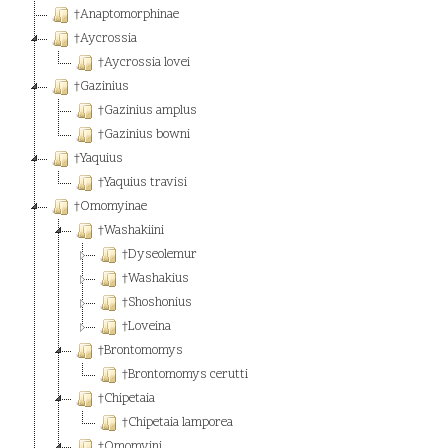
†Anaptomorphinae
†Aycrossia
†Aycrossia lovei
†Gazinius
†Gazinius amplus
†Gazinius bowni
†Yaquius
†Yaquius travisi
†Omomyinae
†Washakiini
†Dyseolemur
†Washakius
†Shoshonius
†Loveina
†Brontomomys
†Brontomomys cerutti
†Chipetaia
†Chipetaia lamporea
†Omomyini