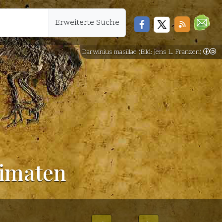
Erweiterte Suche
Darwinius masillae (Bild: Jens L. Franzen)
rimaten