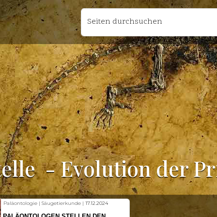
Seiten durchsuchen
elle
- Evolution der P
Fischkunde | Klimawandel |
18.11.2024
KLIMAWANDEL SETZT