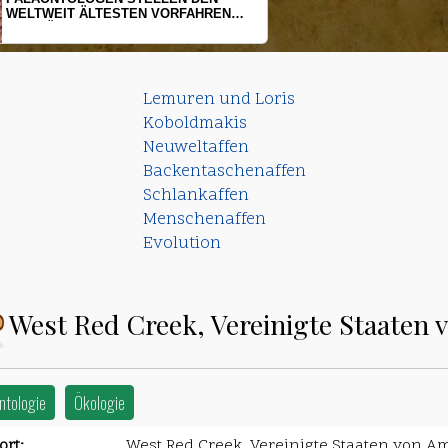
HERINGSLARVEN UNTER STRESS
Lemuren und Loris
Koboldmakis
Neuweltaffen
Backentaschenaffen
Schlankaffen
Menschenaffen
Evolution
West Red Creek, Vereinigte Staaten 
ntologie
Ökologie
rt:
West Red Creek, Vereinigte Staaten von Am