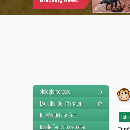
Breaking News
WELTWEIT ÄLTESTEN VORFAHREN
DER SÄUGETIERE VOR
biologie-seite.de
Evolution der Primaten
Im Wandel der Zeit
Paläo
fossile Feuchtnasenaffen
Fundo