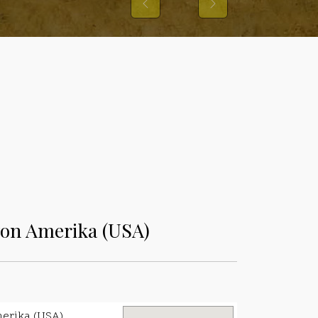
Previous
Next
von Amerika (USA)
erika (USA),