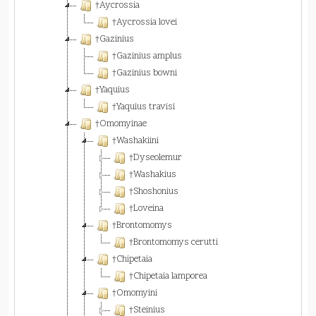
†Aycrossia
†Aycrossia lovei
†Gazinius
†Gazinius amplus
†Gazinius bowni
†Yaquius
†Yaquius travisi
†Omomyinae
†Washakiini
†Dyseolemur
†Washakius
†Shoshonius
†Loveina
†Brontomomys
†Brontomomys cerutti
†Chipetaia
†Chipetaia lamporea
†Omomyini
†Steinius