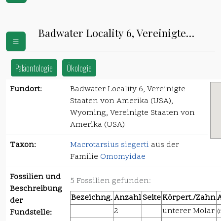
Badwater Locality 6, Vereinigte
Staaten von Amerika (USA)
Paläontologie
Ökologie
Fundort:
Badwater Locality 6, Vereinigte
Staaten von Amerika (USA),
Wyoming, Vereinigte Staaten von
Amerika (USA)
Taxon:
Macrotarsius siegerti
aus der
Familie
Omomyidae
Fossilien und
5 Fossilien gefunden:
Beschreibung
Bezeichng.
Anzahl
Seite
Körpert./Zahn
der
2
unterer Molar
(
Fundstelle: