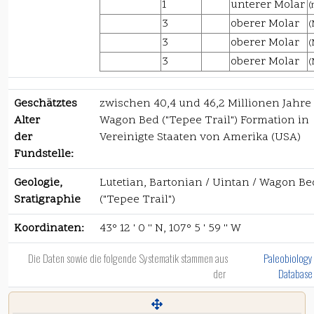
1
unterer Molar
(
3
oberer Molar
(
3
oberer Molar
(
3
oberer Molar
(
Geschätztes
zwischen 40,4 und 46,2 Millionen Jahre
Alter
Wagon Bed ("Tepee Trail") Formation in
der
Vereinigte Staaten von Amerika (USA)
Fundstelle:
Geologie,
Lutetian, Bartonian / Uintan / Wagon Be
Sratigraphie
("Tepee Trail")
Koordinaten:
43° 12 ' 0 '' N, 107° 5 ' 59 '' W
Die Daten sowie die folgende Systematik stammen aus
Paleobiology
der
Database