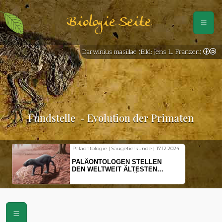
Biologie Seite
Darwinius masillae (Bild: Jens L. Franzen)
Fundstelle
- Evolution der Primaten
Paläontologie | Säugetierkunde |
17.12.2024
Fischkunde 
PALÄONTOLOGEN STELLEN
KLIMAWA
DEN WELTWEIT ÄLTESTEN
HERINGS
VORFAHREN DER SÄUGETIERE
STRESS
VOR