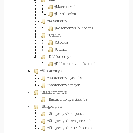
†Macrotarsiini
†Macrotarsius
†Hemiacodon
†Nesomomys
†Nesomomys bunodens
†Utahiini
†Stockia
†Utahia
†Diablomomys
†Diablomomys dalquesti
†Vastanomys
†Vastanomys gracilis
†Vastanomys major
†Baataromomys
†Baataromomys ulaanus
†Strigorhysis
†Strigorhysis rugosus
†Strigorhysis bridgerensis
†Strigorhysis huerfanensis