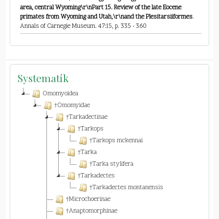
area, central Wyoming\r\nPart 15. Review of the late Eocene
primates from Wyoming and Utah,\r\nand the Plesitarsiiformes
.
Annals of Carnegie Museum. 47:15, p. 335 - 360
Systematik
Omomyoidea
†Omomyidae
†Tarkadectinae
†Tarkops
†Tarkops mckennai
†Tarka
†Tarka stylifera
†Tarkadectes
†Tarkadectes montanensis
†Microchoerinae
†Anaptomorphinae