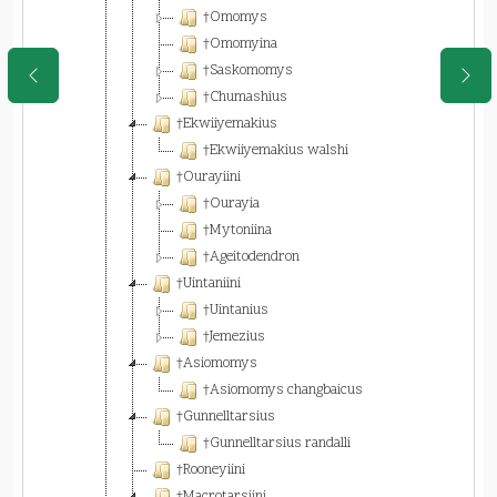
†Omomys
†Omomyina
†Saskomomys
†Chumashius
†Ekwiiyemakius
†Ekwiiyemakius walshi
†Ourayiini
†Ourayia
†Mytoniina
†Ageitodendron
†Uintaniini
†Uintanius
†Jemezius
†Asiomomys
†Asiomomys changbaicus
†Gunnelltarsius
†Gunnelltarsius randalli
†Rooneyiini