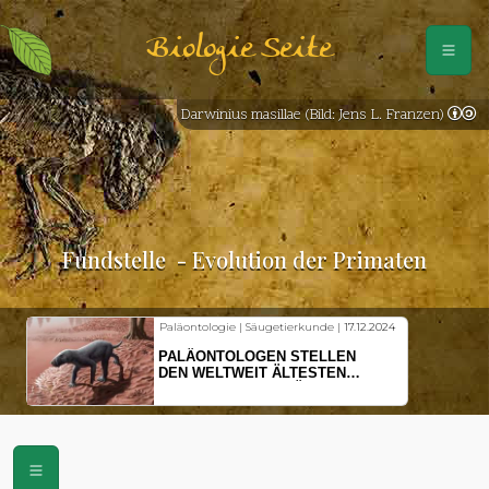
Biologie Seite
Darwinius masillae (Bild: Jens L. Franzen)
Fundstelle
- Evolution der Primaten
Paläontologie | Säugetierkunde |
17.12.2024
PALÄONTOLOGEN STELLEN
DEN WELTWEIT ÄLTESTEN
VORFAHREN DER SÄUGETIERE
VOR