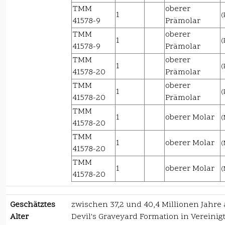
TMM
oberer
1
(
41578-9
Prämolar
TMM
oberer
1
(
41578-9
Prämolar
TMM
oberer
1
(
41578-20
Prämolar
TMM
oberer
1
(
41578-20
Prämolar
TMM
1
oberer Molar
(
41578-20
TMM
1
oberer Molar
(
41578-20
TMM
1
oberer Molar
(
41578-20
Geschätztes
zwischen 37,2 und 40,4 Millionen Jahre 
Alter
Devil's Graveyard Formation in Vereinig