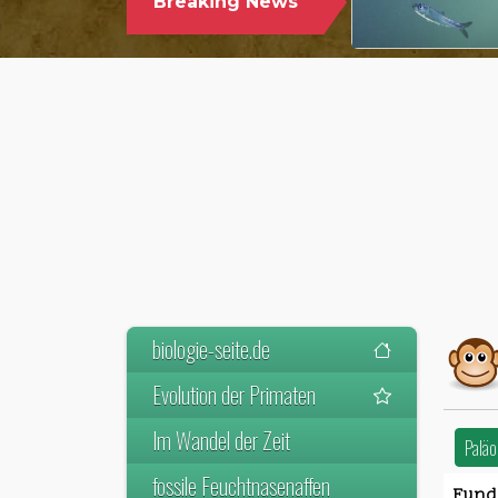
Breaking News
biologie-seite.de
Evolution der Primaten
Im Wandel der Zeit
Paläo
fossile Feuchtnasenaffen
Fundo