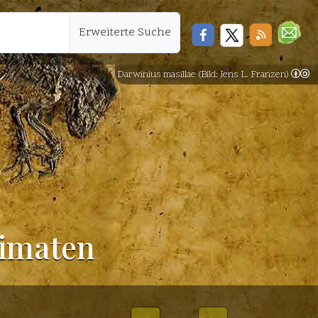
Erweiterte Suche
Darwinius masillae (Bild: Jens L. Franzen)
rimaten