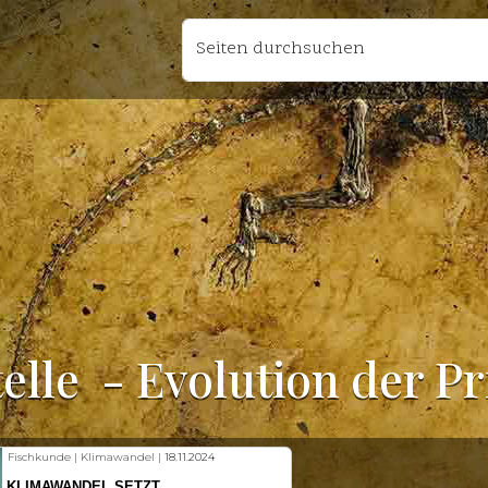
Seiten durchsuchen
elle
- Evolution der P
Fischkunde | Klimawandel |
18.11.2024
KLIMAWANDEL SETZT