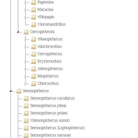
Papionina
Macacina
†Pliopapio
†Soromandrillus
Cercopithecini
†Nanopithecus
Allochrocebus
Cercopithecus
Erythrocebus
Allenopithecus
Miopithecus
Chlorocebus
Semnopithecus
Semnopithecus cucullatus
Semnopithecus johnii
Semnopithecus priam
†Semnopithecus asnoti
Semnopithecus (Lophopithecus)
Semnopithecus natunae