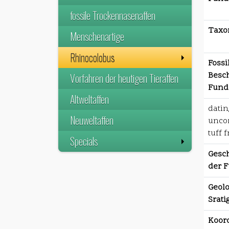
fossile Trockennasenaffen
Taxo
Menschenartige
Rhinocolobus
Fossi
Besc
Vorfahren der heutigen Tieraffen
Funds
Altweltaffen
datin
Neuweltaffen
uncon
tuff 
Specials
Gesch
der F
Geolo
Srati
Koor