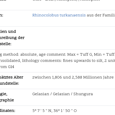
n:
Rhinocolobus turkanaensis
aus der Famil
lien und
hreibung der
telle:
g method: absolute, age comment: Max = Tuff G, Min = Tuff 
solidated, lithology comments: fines upwards to silt, 2 units
from G14
ätztes Alter
zwischen 1,806 und 2,588 Millionen Jahre
undstelle:
gie,
Gelasian / Gelasian / Shungura
graphie
dinaten:
5° 7 ' 5 '' N, 36° 1 ' 50 '' O