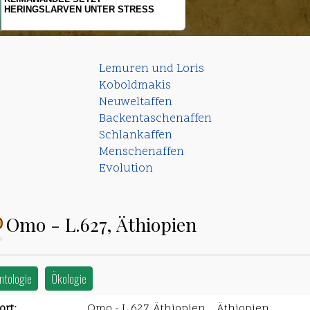
HERINGSLARVEN UNTER STRESS
Lemuren und Loris
Koboldmakis
Neuweltaffen
Backentaschenaffen
Schlankaffen
Menschenaffen
Evolution
Omo - L.627, Äthiopien
ntologie
Ökologie
rt:
Omo - L.627, Äthiopien, , Äthiopien