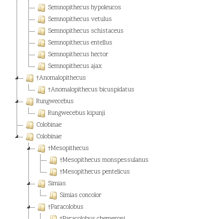
Semnopithecus hypoleucos
Semnopithecus vetulus
Semnopithecus schistaceus
Semnopithecus entellus
Semnopithecus hector
Semnopithecus ajax
†Anomalopithecus
†Anomalopithecus bicuspidatus
Rungwecebus
Rungwecebus kipunji
Colobinae
Colobinae
†Mesopithecus
†Mesopithecus monspessulanus
†Mesopithecus pentelicus
Simias
Simias concolor
†Paracolobus