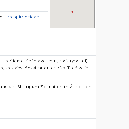
ie
Cercopithecidae
H radiometric intage_min, rock type adj:
, ss slabs, dessication cracks filled with
 aus der Shungura Formation in Äthiopien