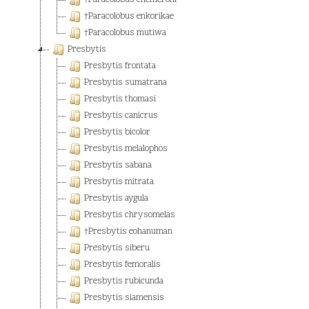
†Paracolobus chemeroni
†Paracolobus enkorikae
†Paracolobus mutiwa
Presbytis
Presbytis frontata
Presbytis sumatrana
Presbytis thomasi
Presbytis canicrus
Presbytis bicolor
Presbytis melalophos
Presbytis sabana
Presbytis mitrata
Presbytis aygula
Presbytis chrysomelas
†Presbytis eohanuman
Presbytis siberu
Presbytis femoralis
Presbytis rubicunda
Presbytis siamensis