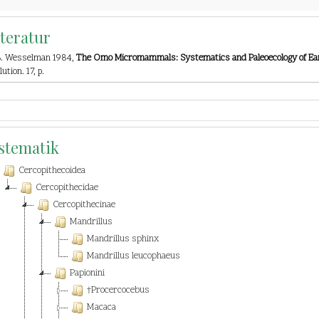
iteratur
B. Wesselman 1984,
The Omo Micromammals: Systematics and Paleoecology of Earl
ution. 17, p.
stematik
Cercopithecoidea
Cercopithecidae
Cercopithecinae
Mandrillus
Mandrillus sphinx
Mandrillus leucophaeus
Papionini
†Procercocebus
Macaca