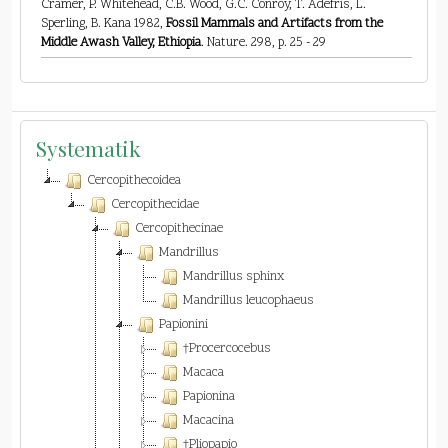
Cramer, P. Whitehead, C.B. Wood, G.C. Conroy, T. Adefris, L.
Sperling, B. Kana 1982,
Fossil Mammals and Artifacts from the
Middle Awash Valley, Ethiopia
. Nature. 298, p. 25 - 29
Systematik
Cercopithecoidea
Cercopithecidae
Cercopithecinae
Mandrillus
Mandrillus sphinx
Mandrillus leucophaeus
Papionini
†Procercocebus
Macaca
Papionina
Macacina
†Pliopapio