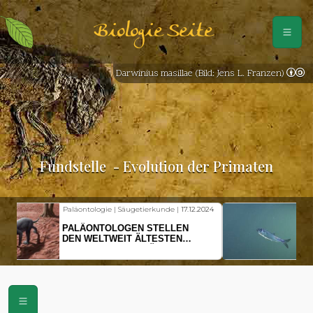
Biologie Seite
Darwinius masillae (Bild: Jens L. Franzen)
Fundstelle
- Evolution der Primaten
Fischkunde | Klimawandel |
18.11.2024
KLIMAWANDEL SETZT
HERINGSLARVEN UNTER
STRESS