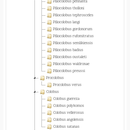
Piliocolobus pennantii
Piliocolobus tholloni
Piliocolobus tephrosceles
Piliocolobus langi
Piliocolobus gordonorum
Piliocolobus rufomitratus
Piliocolobus semlikiensis
Piliocolobus badius
Piliocolobus oustaleti
Piliocolobus waldronae
Piliocolobus preussi
Procolobus
Procolobus verus
Colobus
Colobus guereza
Colobus polykomos
Colobus vellerosus
Colobus angolensis
Colobus satanas