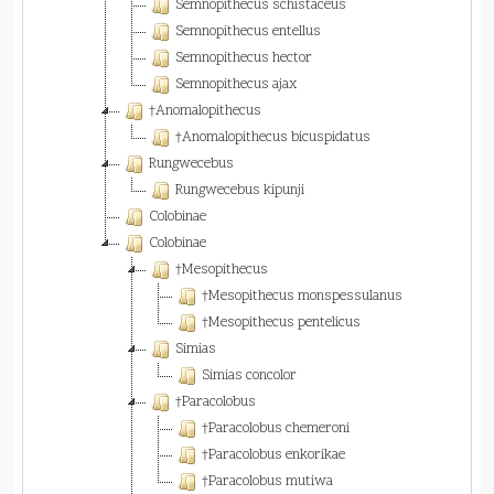
Semnopithecus schistaceus
Semnopithecus entellus
Semnopithecus hector
Semnopithecus ajax
†Anomalopithecus
†Anomalopithecus bicuspidatus
Rungwecebus
Rungwecebus kipunji
Colobinae
Colobinae
†Mesopithecus
†Mesopithecus monspessulanus
†Mesopithecus pentelicus
Simias
Simias concolor
†Paracolobus
†Paracolobus chemeroni
†Paracolobus enkorikae
†Paracolobus mutiwa