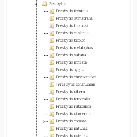
Presbytis
Presbytis frontata
Presbytis sumatrana
Presbytis thomasi
Presbytis canicrus
Presbytis bicolor
Presbytis melalophos
Presbytis sabana
Presbytis mitrata
Presbytis aygula
Presbytis chrysomelas
†Presbytis eohanuman
Presbytis siberu
Presbytis femoralis
Presbytis rubicunda
Presbytis siamensis
Presbytis comata
Presbytis natunae
Presbytis potenziani