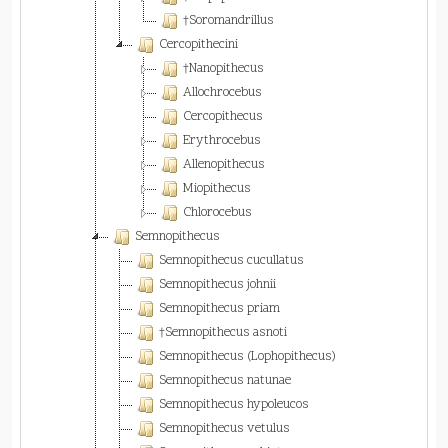
†Soromandrillus
Cercopithecini
†Nanopithecus
Allochrocebus
Cercopithecus
Erythrocebus
Allenopithecus
Miopithecus
Chlorocebus
Semnopithecus
Semnopithecus cucullatus
Semnopithecus johnii
Semnopithecus priam
†Semnopithecus asnoti
Semnopithecus (Lophopithecus)
Semnopithecus natunae
Semnopithecus hypoleucos
Semnopithecus vetulus