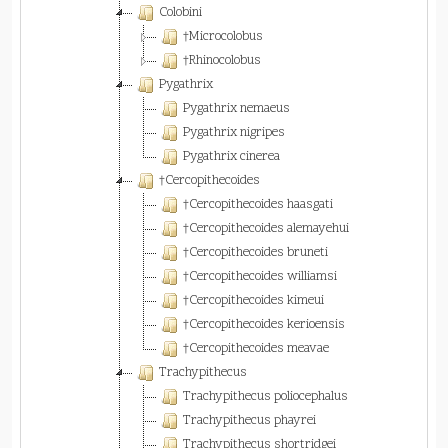
Colobini
†Microcolobus
†Rhinocolobus
Pygathrix
Pygathrix nemaeus
Pygathrix nigripes
Pygathrix cinerea
†Cercopithecoides
†Cercopithecoides haasgati
†Cercopithecoides alemayehui
†Cercopithecoides bruneti
†Cercopithecoides williamsi
†Cercopithecoides kimeui
†Cercopithecoides kerioensis
†Cercopithecoides meavae
Trachypithecus
Trachypithecus poliocephalus
Trachypithecus phayrei
Trachypithecus shortridgei