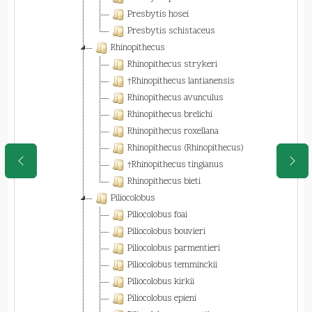
Presbytis hosei
Presbytis schistaceus
Rhinopithecus
Rhinopithecus strykeri
†Rhinopithecus lantianensis
Rhinopithecus avunculus
Rhinopithecus brelichi
Rhinopithecus roxellana
Rhinopithecus (Rhinopithecus)
†Rhinopithecus tingianus
Rhinopithecus bieti
Piliocolobus
Piliocolobus foai
Piliocolobus bouvieri
Piliocolobus parmentieri
Piliocolobus temminckii
Piliocolobus kirkii
Piliocolobus epieni