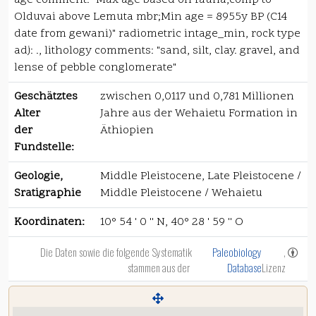
age comment: "Max age based on fauna,comp to
Olduvai above Lemuta mbr;Min age = 8955y BP (C14
date from gewani)" radiometric intage_min, rock type
adj: ., lithology comments: "sand, silt, clay. gravel, and
lense of pebble conglomerate"
Geschätztes
zwischen 0,0117 und 0,781 Millionen
Alter
Jahre aus der Wehaietu Formation in
der
Äthiopien
Fundstelle:
Geologie,
Middle Pleistocene, Late Pleistocene /
Sratigraphie
Middle Pleistocene / Wehaietu
Koordinaten:
10° 54 ' 0 '' N, 40° 28 ' 59 '' O
Die Daten sowie die folgende Systematik
Paleobiology
,
stammen aus der
Database
Lizenz