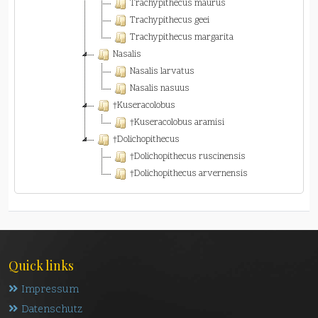
Trachypithecus maurus
Trachypithecus geei
Trachypithecus margarita
Nasalis
Nasalis larvatus
Nasalis nasuus
†Kuseracolobus
†Kuseracolobus aramisi
†Dolichopithecus
†Dolichopithecus ruscinensis
†Dolichopithecus arvernensis
Quick links
Impressum
Datenschutz