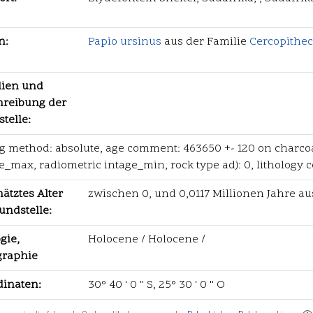
n:
Papio ursinus
aus der Familie
Cercopithec
lien und
hreibung der
telle:
g method: absolute, age comment: 463650 +- 120 on charcoal
e_max, radiometric intage_min, rock type adj: 0, lithology
ätztes Alter
zwischen 0, und 0,0117 Millionen Jahre au
undstelle:
gie,
Holocene / Holocene /
graphie
dinaten:
30° 40 ' 0 '' S, 25° 30 ' 0 '' O