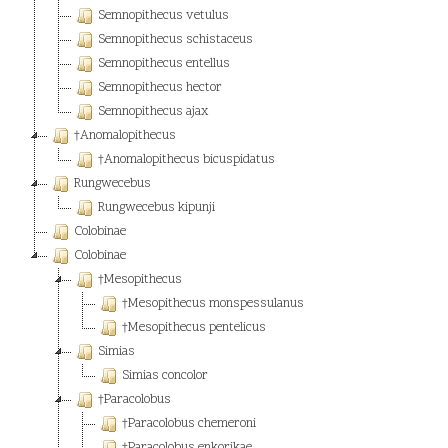
Semnopithecus vetulus
Semnopithecus schistaceus
Semnopithecus entellus
Semnopithecus hector
Semnopithecus ajax
†Anomalopithecus
†Anomalopithecus bicuspidatus
Rungwecebus
Rungwecebus kipunji
Colobinae
Colobinae
†Mesopithecus
†Mesopithecus monspessulanus
†Mesopithecus pentelicus
Simias
Simias concolor
†Paracolobus
†Paracolobus chemeroni