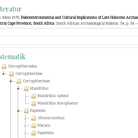
iteratur
G. Klein 1979,
Paleoenvironmental and Cultural Implications of Late Holocene Archa
tral Cape Province, South Africa
. South African Archaeological Bulletin. 34, p. 34 -
stematik
Cercopithecoidea
Cercopithecidae
Cercopithecinae
Mandrillus
Mandrillus sphinx
Mandrillus leucophaeus
Papionini
†Procercocebus
Macaca
Papionina