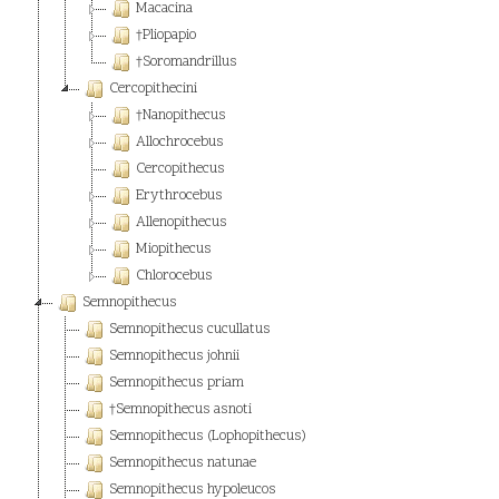
Macacina
†Pliopapio
†Soromandrillus
Cercopithecini
†Nanopithecus
Allochrocebus
Cercopithecus
Erythrocebus
Allenopithecus
Miopithecus
Chlorocebus
Semnopithecus
Semnopithecus cucullatus
Semnopithecus johnii
Semnopithecus priam
†Semnopithecus asnoti
Semnopithecus (Lophopithecus)
Semnopithecus natunae
Semnopithecus hypoleucos