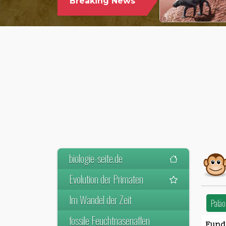
Breaking News
biologie-seite.de
Evolution der Primaten
Im Wandel der Zeit
Paläo
fossile Feuchtnasenaffen
Fundo