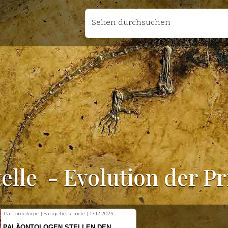
Seiten durchsuchen
elle
- Evolution der P
Fischkunde | Klimawandel |
18.11.2024
KLIMAWANDEL SETZT