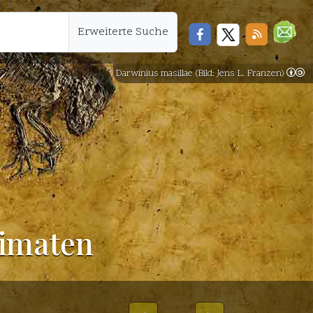
Erweiterte Suche
Darwinius masillae (Bild: Jens L. Franzen)
rimaten