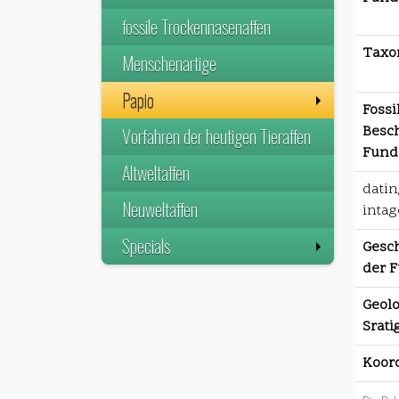
fossile Trockennasenaffen
Taxo
Menschenartige
Papio
Fossi
Besc
Vorfahren der heutigen Tieraffen
Funds
Altweltaffen
datin
Neuweltaffen
intag
Specials
Gesch
der F
Geolo
Srati
Koor