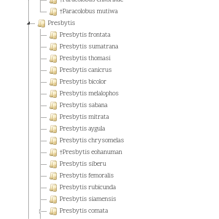
†Paracolobus enkorikae
†Paracolobus mutiwa
Presbytis
Presbytis frontata
Presbytis sumatrana
Presbytis thomasi
Presbytis canicrus
Presbytis bicolor
Presbytis melalophos
Presbytis sabana
Presbytis mitrata
Presbytis aygula
Presbytis chrysomelas
†Presbytis eohanuman
Presbytis siberu
Presbytis femoralis
Presbytis rubicunda
Presbytis siamensis
Presbytis comata