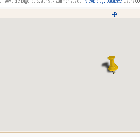
en sowie die folgende Systematik stammen aus der
Paleobiology Database
, Lizenz