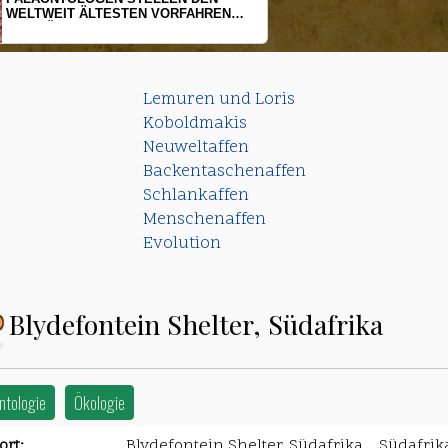
HERINGSLARVEN UNTER STRESS
Lemuren und Loris
Koboldmakis
Neuweltaffen
Backentaschenaffen
Schlankaffen
Menschenaffen
Evolution
Blydefontein Shelter, Südafrika
ntologie
Ökologie
rt:
Blydefontein Shelter, Südafrika, , Südafrik