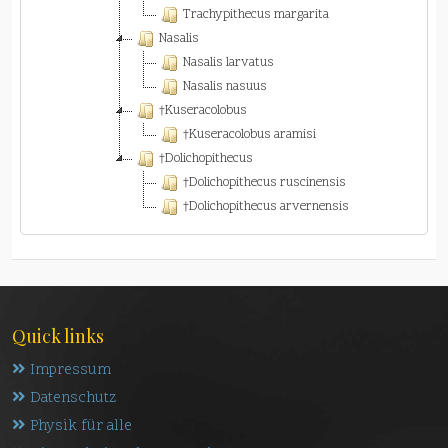
Trachypithecus margarita
Nasalis
Nasalis larvatus
Nasalis nasuus
†Kuseracolobus
†Kuseracolobus aramisi
†Dolichopithecus
†Dolichopithecus ruscinensis
†Dolichopithecus arvernensis
Quick links
Impressum
Datenschutz
Physik für alle