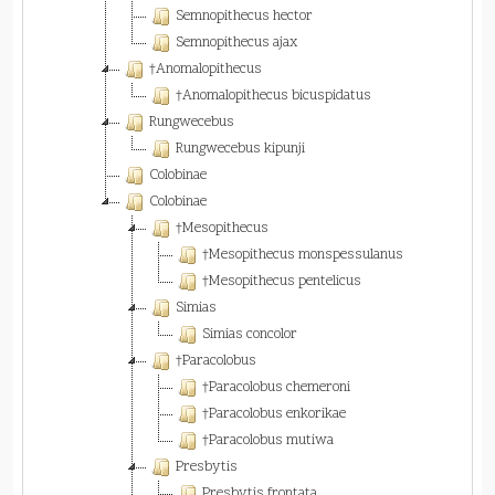
Semnopithecus hector
Semnopithecus ajax
†Anomalopithecus
†Anomalopithecus bicuspidatus
Rungwecebus
Rungwecebus kipunji
Colobinae
Colobinae
†Mesopithecus
†Mesopithecus monspessulanus
†Mesopithecus pentelicus
Simias
Simias concolor
†Paracolobus
†Paracolobus chemeroni
†Paracolobus enkorikae
†Paracolobus mutiwa
Presbytis
Presbytis frontata