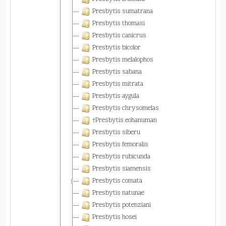
Presbytis sumatrana
Presbytis thomasi
Presbytis canicrus
Presbytis bicolor
Presbytis melalophos
Presbytis sabana
Presbytis mitrata
Presbytis aygula
Presbytis chrysomelas
†Presbytis eohanuman
Presbytis siberu
Presbytis femoralis
Presbytis rubicunda
Presbytis siamensis
Presbytis comata
Presbytis natunae
Presbytis potenziani
Presbytis hosei