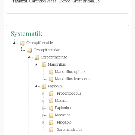
Tanzania
. Clarendon Press, Oxford, Great Britain. , p.
Systematik
Cercopithecoidea
Cercopithecidae
Cercopithecinae
Mandrillus
Mandrillus sphinx
Mandrillus leucophaeus
Papionini
†Procercocebus
Macaca
Papionina
Macacina
†Pliopapio
†Soromandrillus