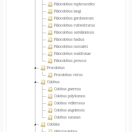
Piliocolobus tephrosceles
Piliocolobus langi
Piliocolobus gordonorum
Piliocolobus rufomitratus
Piliocolobus semlikiensis
Piliocolobus badius
Piliocolobus oustaleti
Piliocolobus waldronae
Piliocolobus preussi
Procolobus
Procolobus verus
Colobus
Colobus guereza
Colobus polykomos
Colobus vellerosus
Colobus angolensis
Colobus satanas
Colobini
†Microcolobus