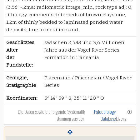
upper unit of Laetolil Beds (3.76+-.03ma), Min = Tuff 7
(3.56+-.2ma) radiometric intage_min, rock type adj: 0,
lithology comments: interbeds of brown claystone,
1.2m of thinly bedded to laminated ponded water
deposits, fine to medium sand
Geschätztes
zwischen 2,588 und 3,6 Millionen
Alter
Jahre aus der Vogel River Series
der
Formation in Tansania
Fundstelle:
Geologie,
Piacenzian / Piacenzian / Vogel River
Sratigraphie
Series
Koordinaten:
3° 14 ' 39 '' S, 35° 11 ' 20 '' O
Die Daten sowie die folgende Systematik
Paleobiology
,
stammen aus der
Database
Lizenz