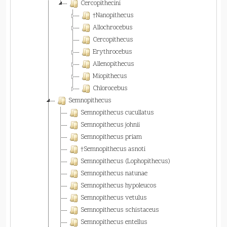
Cercopithecini
†Nanopithecus
Allochrocebus
Cercopithecus
Erythrocebus
Allenopithecus
Miopithecus
Chlorocebus
Semnopithecus
Semnopithecus cucullatus
Semnopithecus johnii
Semnopithecus priam
†Semnopithecus asnoti
Semnopithecus (Lophopithecus)
Semnopithecus natunae
Semnopithecus hypoleucos
Semnopithecus vetulus
Semnopithecus schistaceus
Semnopithecus entellus