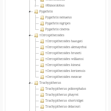
†Rhinocolobus
Pygathrix
Pygathrix nemaeus
Pygathrix nigripes
Pygathrix cinerea
†Cercopithecoides
†Cercopithecoides haasgati
†Cercopithecoides alemayehui
†Cercopithecoides bruneti
†Cercopithecoides williamsi
†Cercopithecoides kimeui
†Cercopithecoides kerioensis
†Cercopithecoides meavae
Trachypithecus
Trachypithecus poliocephalus
Trachypithecus phayrei
Trachypithecus shortridgei
Trachypithecus delacouri