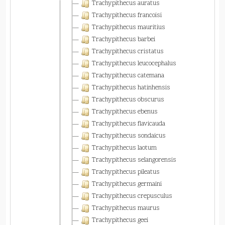
Trachypithecus auratus
Trachypithecus francoisi
Trachypithecus mauritius
Trachypithecus barbei
Trachypithecus cristatus
Trachypithecus leucocephalus
Trachypithecus catemana
Trachypithecus hatinhensis
Trachypithecus obscurus
Trachypithecus ebenus
Trachypithecus flavicauda
Trachypithecus sondaicus
Trachypithecus laotum
Trachypithecus selangorensis
Trachypithecus pileatus
Trachypithecus germaini
Trachypithecus crepusculus
Trachypithecus maurus
Trachypithecus geei