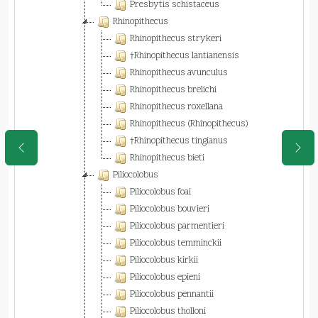
Presbytis schistaceus
Rhinopithecus
Rhinopithecus strykeri
†Rhinopithecus lantianensis
Rhinopithecus avunculus
Rhinopithecus brelichi
Rhinopithecus roxellana
Rhinopithecus (Rhinopithecus)
†Rhinopithecus tingianus
Rhinopithecus bieti
Piliocolobus
Piliocolobus foai
Piliocolobus bouvieri
Piliocolobus parmentieri
Piliocolobus temminckii
Piliocolobus kirkii
Piliocolobus epieni
Piliocolobus pennantii
Piliocolobus tholloni