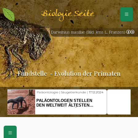
Biologie Seite
Darwinius masillae (Bild: Jens L. Franzen)
Fundstelle
- Evolution der Primaten
Fischkunde | Klimawandel |
18.11.2024
KLIMAWANDEL SETZT
HERINGSLARVEN UNTER
STRESS