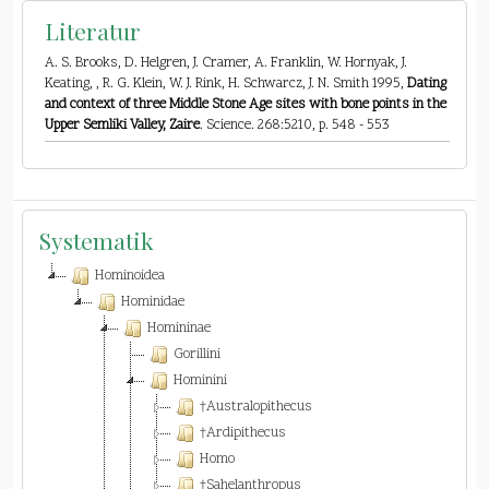
Literatur
A. S. Brooks, D. Helgren, J. Cramer, A. Franklin, W. Hornyak, J.
Keating, , R. G. Klein, W. J. Rink, H. Schwarcz, J. N. Smith 1995,
Dating
and context of three Middle Stone Age sites with bone points in the
Upper Semliki Valley, Zaire
. Science. 268:5210, p. 548 - 553
Systematik
Hominoidea
Hominidae
Homininae
Gorillini
Hominini
†Australopithecus
†Ardipithecus
Homo
†Sahelanthropus