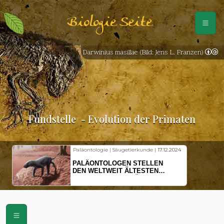
Biologie Seite
Darwinius masillae (Bild: Jens L. Franzen)
Fundstelle
- Evolution der Primaten
Paläontologie | Säugetierkunde |
17.12.2024
PALÄONTOLOGEN STELLEN
DEN WELTWEIT ÄLTESTEN
VORFAHREN DER SÄUGETIERE
VOR