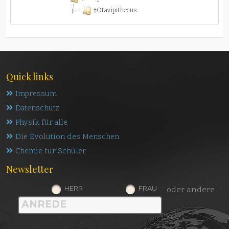
†Otavipithecus
Quick links
Impressum
Datenschutz
Physik für alle
Die Evolution des Menschen
Chemie für Schüler
Newsletter
HERR
FRAU
oder andere