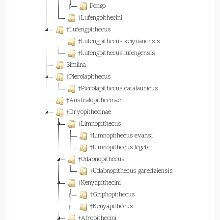
Pongo
†Lufengpithecini
†Lufengpithecus
†Lufengpithecus keiyuanensis
†Lufengpithecus lufengensis
Simiina
†Pierolapithecus
†Pierolapithecus catalaunicus
†Australopithecinae
†Dryopithecinae
†Limnopithecus
†Limnopithecus evansi
†Limnopithecus legetet
†Udabnopithecus
†Udabnopithecus garedziensis
†Kenyapithecini
†Griphopithecus
†Kenyapithecus
†Afropithecini