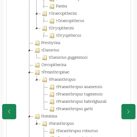
Panina
†Graecopithecini
†Graecopithecus
†Dryopithecini
†Dryopithecus
Presbytina
†Danuvius
†Danuvius guggenmosi
Cercopithecina
†Preanthropinae
†Praeanthropus
†Praeanthropus anamensis
†Praeanthropus tugenensis
†Praeanthropus bahrelghazali
†Praeanthropus garhi
Hominina
†Paranthropus
†Paranthropus robustus