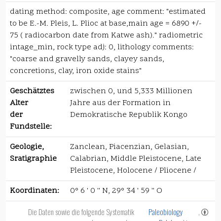
dating method: composite, age comment: "estimated
to be E.-M. Pleis, L. Plioc at base,main age = 6890 +/-
75 ( radiocarbon date from Katwe ash)." radiometric
intage_min, rock type adj: 0, lithology comments:
"coarse and gravelly sands, clayey sands,
concretions, clay, iron oxide stains"
Geschätztes
zwischen 0, und 5,333 Millionen
Alter
Jahre aus der Formation in
der
Demokratische Republik Kongo
Fundstelle:
Geologie,
Zanclean, Piacenzian, Gelasian,
Sratigraphie
Calabrian, Middle Pleistocene, Late
Pleistocene, Holocene / Pliocene /
Koordinaten:
0° 6 ' 0 '' N, 29° 34 ' 59 '' O
Die Daten sowie die folgende Systematik
Paleobiology
,