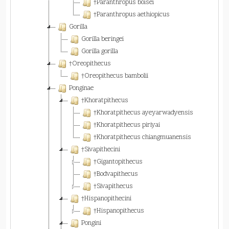
†Paranthropus boisei
†Paranthropus aethiopicus
Gorilla
Gorilla beringei
Gorilla gorilla
†Oreopithecus
†Oreopithecus bambolii
Ponginae
†Khoratpithecus
†Khoratpithecus ayeyarwadyensis
†Khoratpithecus piriyai
†Khoratpithecus chiangmuanensis
†Sivapithecini
†Gigantopithecus
†Bodvapithecus
†Sivapithecus
†Hispanopithecini
†Hispanopithecus
Pongini