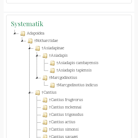
Systematik
Adapoidea
†Notharctidae
†Asiadapinae
†Asiadapis
†Asiadapis cambayensis
†Asiadapis tapiensis
†Marcgodinotius
†Marcgodinotius indicus
†Cantius
†Cantius frugivorus
†Cantius mckennai
†Cantius trigonodus
†Cantius actius
†Cantius simonsi
†Cantius savagei