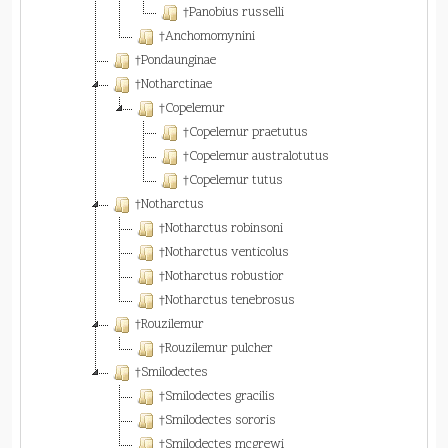
†Panobius russelli
†Anchomomynini
†Pondaunginae
†Notharctinae
†Copelemur
†Copelemur praetutus
†Copelemur australotutus
†Copelemur tutus
†Notharctus
†Notharctus robinsoni
†Notharctus venticolus
†Notharctus robustior
†Notharctus tenebrosus
†Rouzilemur
†Rouzilemur pulcher
†Smilodectes
†Smilodectes gracilis
†Smilodectes sororis
†Smilodectes mcgrewi