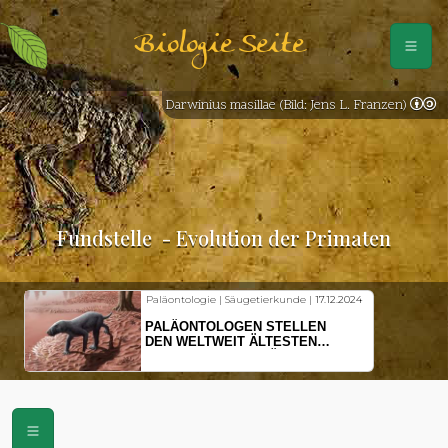
Biologie Seite
Darwinius masillae (Bild: Jens L. Franzen)
Fundstelle
- Evolution der Primaten
Paläontologie | Säugetierkunde |
17.12.2024
PALÄONTOLOGEN STELLEN
DEN WELTWEIT ÄLTESTEN
VORFAHREN DER SÄUGETIERE
VOR