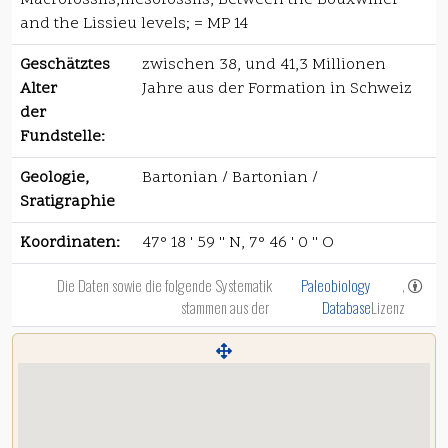
Macrofossils,mesofossils, Between the Bouxwiller
and the Lissieu levels; = MP 14
Geschätztes
zwischen 38, und 41,3 Millionen
Alter
Jahre aus der Formation in Schweiz
der
Fundstelle:
Geologie,
Bartonian / Bartonian /
Sratigraphie
Koordinaten:
47° 18 ' 59 '' N, 7° 46 ' 0 '' O
Die Daten sowie die folgende Systematik
Paleobiology
,
stammen aus der
Database
Lizenz