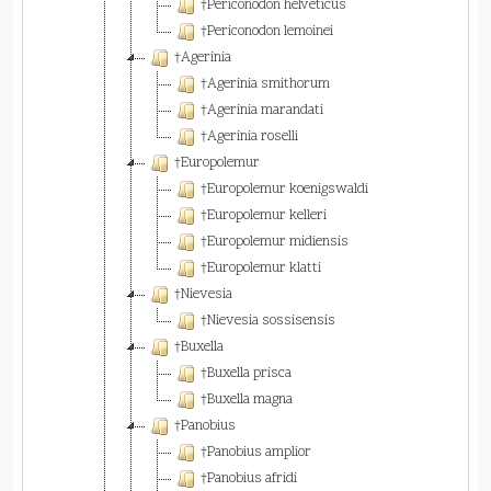
†Periconodon helveticus
†Periconodon lemoinei
†Agerinia
†Agerinia smithorum
†Agerinia marandati
†Agerinia roselli
†Europolemur
†Europolemur koenigswaldi
†Europolemur kelleri
†Europolemur midiensis
†Europolemur klatti
†Nievesia
†Nievesia sossisensis
†Buxella
†Buxella prisca
†Buxella magna
†Panobius
†Panobius amplior
†Panobius afridi