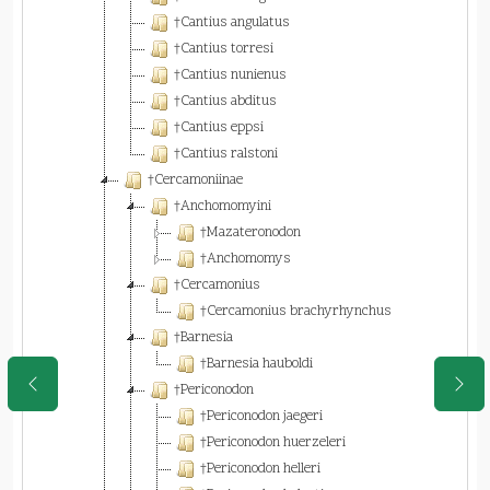
†Cantius angulatus
†Cantius torresi
†Cantius nunienus
†Cantius abditus
†Cantius eppsi
†Cantius ralstoni
†Cercamoniinae
†Anchomomyini
†Mazateronodon
†Anchomomys
†Cercamonius
†Cercamonius brachyrhynchus
†Barnesia
†Barnesia hauboldi
†Periconodon
†Periconodon jaegeri
†Periconodon huerzeleri
†Periconodon helleri