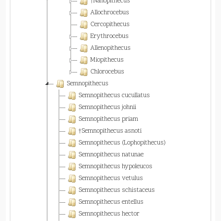
†Nanopithecus
Allochrocebus
Cercopithecus
Erythrocebus
Allenopithecus
Miopithecus
Chlorocebus
Semnopithecus
Semnopithecus cucullatus
Semnopithecus johnii
Semnopithecus priam
†Semnopithecus asnoti
Semnopithecus (Lophopithecus)
Semnopithecus natunae
Semnopithecus hypoleucos
Semnopithecus vetulus
Semnopithecus schistaceus
Semnopithecus entellus
Semnopithecus hector