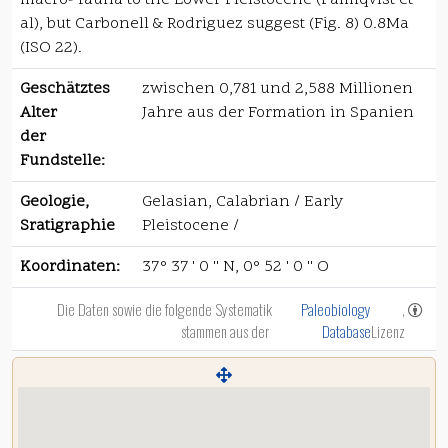
macro- fauna to the Lower Pleistocene (Palmqvist et
al), but Carbonell & Rodriguez suggest (Fig. 8) 0.8Ma
(ISO 22).
Geschätztes
zwischen 0,781 und 2,588 Millionen
Alter
Jahre aus der Formation in Spanien
der
Fundstelle:
Geologie,
Gelasian, Calabrian / Early
Sratigraphie
Pleistocene /
Koordinaten:
37° 37 ' 0 '' N, 0° 52 ' 0 '' O
Die Daten sowie die folgende Systematik
Paleobiology
,
stammen aus der
Database
Lizenz