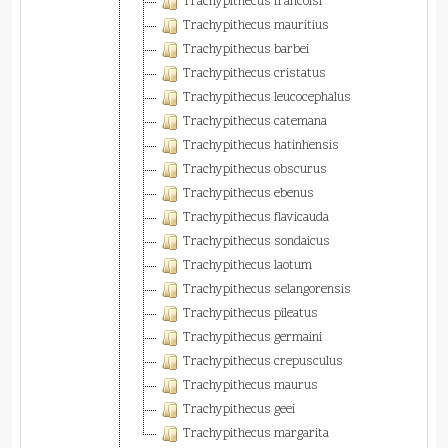
Trachypithecus francoisi
Trachypithecus mauritius
Trachypithecus barbei
Trachypithecus cristatus
Trachypithecus leucocephalus
Trachypithecus catemana
Trachypithecus hatinhensis
Trachypithecus obscurus
Trachypithecus ebenus
Trachypithecus flavicauda
Trachypithecus sondaicus
Trachypithecus laotum
Trachypithecus selangorensis
Trachypithecus pileatus
Trachypithecus germaini
Trachypithecus crepusculus
Trachypithecus maurus
Trachypithecus geei
Trachypithecus margarita