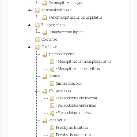
Semnopithecus ajax
†Anomalopithecus
†Anomalopithecus bicuspidatus
Rungwecebus
Rungwecebus kipunji
Colobinae
Colobinae
†Mesopithecus
†Mesopithecus monspessulanus
†Mesopithecus pentelicus
Simias
Simias concolor
†Paracolobus
†Paracolobus chemeroni
†Paracolobus enkorikae
†Paracolobus mutiwa
Presbytis
Presbytis frontata
Presbytis sumatrana