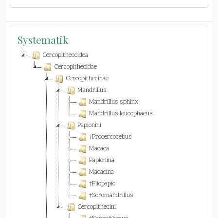
Systematik
Cercopithecoidea
Cercopithecidae
Cercopithecinae
Mandrillus
Mandrillus sphinx
Mandrillus leucophaeus
Papionini
†Procercocebus
Macaca
Papionina
Macacina
†Pliopapio
†Soromandrillus
Cercopithecini