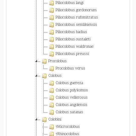
Piliocolobus langi
Piliocolobus gordonorum
Piliocolobus rufomitratus
Piliocolobus semlikiensis
Piliocolobus badius
Piliocolobus oustaleti
Piliocolobus waldronae
Piliocolobus preussi
Procolobus
Procolobus verus
Colobus
Colobus guereza
Colobus polykomos
Colobus vellerosus
Colobus angolensis
Colobus satanas
Colobini
†Microcolobus
†Rhinocolobus