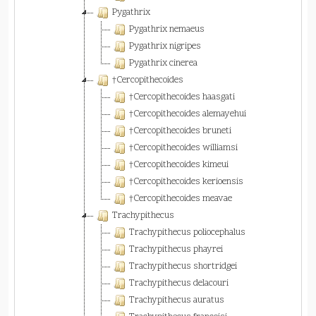
Pygathrix
Pygathrix nemaeus
Pygathrix nigripes
Pygathrix cinerea
†Cercopithecoides
†Cercopithecoides haasgati
†Cercopithecoides alemayehui
†Cercopithecoides bruneti
†Cercopithecoides williamsi
†Cercopithecoides kimeui
†Cercopithecoides kerioensis
†Cercopithecoides meavae
Trachypithecus
Trachypithecus poliocephalus
Trachypithecus phayrei
Trachypithecus shortridgei
Trachypithecus delacouri
Trachypithecus auratus