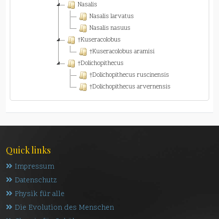
Nasalis
Nasalis larvatus
Nasalis nasuus
†Kuseracolobus
†Kuseracolobus aramisi
†Dolichopithecus
†Dolichopithecus ruscinensis
†Dolichopithecus arvernensis
Quick links
Impressum
Datenschutz
Physik für alle
Die Evolution des Menschen