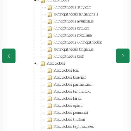
Rhinopithecus
Rhinopithecus strykeri
†Rhinopithecus lantianensis
Rhinopithecus avunculus
Rhinopithecus brelichi
Rhinopithecus roxellana
Rhinopithecus (Rhinopithecus)
†Rhinopithecus tingianus
Rhinopithecus bieti
Piliocolobus
Piliocolobus foai
Piliocolobus bouvieri
Piliocolobus parmentieri
Piliocolobus temminckii
Piliocolobus kirkii
Piliocolobus epieni
Piliocolobus pennantii
Piliocolobus tholloni
Piliocolobus tephrosceles