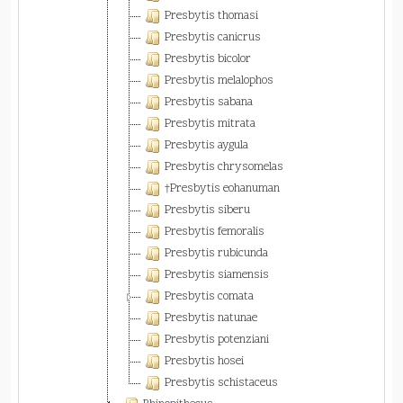
Presbytis thomasi
Presbytis canicrus
Presbytis bicolor
Presbytis melalophos
Presbytis sabana
Presbytis mitrata
Presbytis aygula
Presbytis chrysomelas
†Presbytis eohanuman
Presbytis siberu
Presbytis femoralis
Presbytis rubicunda
Presbytis siamensis
Presbytis comata
Presbytis natunae
Presbytis potenziani
Presbytis hosei
Presbytis schistaceus