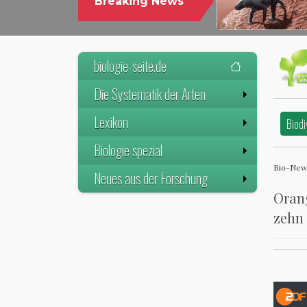
Breaking News
biologie-seite.de
Die Systematik der Arten
Lexikon
Biodi
Biologie spezial
Bio-New
Neues aus der Forschung
Orang
zehn 