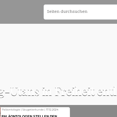
Seiten durchsuchen
-Utans in Freiheit ent
Fischkunde | Klimawandel |
18.11.2024
KLIMAWANDEL SETZT