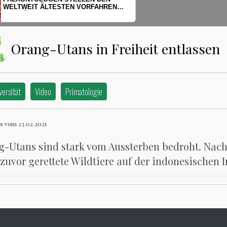
HERINGSLARVEN UNTER STRESS
Orang-Utans in Freiheit entlassen
versität
Video
Primatologie
s vom 23.02.2021
-Utans sind stark vom Aussterben bedroht. Nac
zuvor gerettete Wildtiere auf der indonesischen 