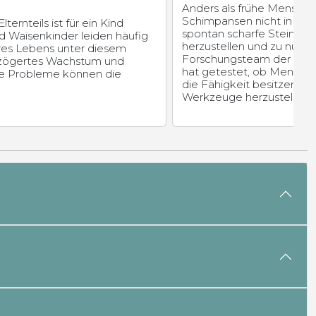
Anders als frühe Mensche
Schimpansen nicht in der 
ternteils ist für ein Kind
spontan scharfe Steinwe
d Waisenkinder leiden häufig
herzustellen und zu nutzen
hres Lebens unter diesem
Forschungsteam der Univ
erzögertes Wachstum und
hat getestet, ob Mensch
he Probleme können die
die Fähigkeit besitzen, sc
Werkzeuge herzustellen.