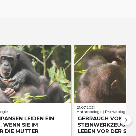
21.07.2021
logie
Anthropologie | Primatologie
PANSEN LEIDEN EIN
GEBRAUCH VON
, WENN SIE IM
STEINWERKZEUGEN:
R DIE MUTTER
LEBEN VOR DER STEI