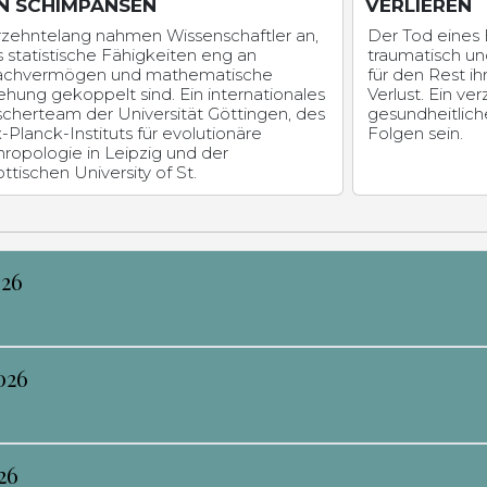
N SCHIMPANSEN
VERLIEREN
rzehntelang nahmen Wissenschaftler an,
Der Tod eines El
 statistische Fähigkeiten eng an
traumatisch un
achvermögen und mathematische
für den Rest i
ehung gekoppelt sind. Ein internationales
Verlust. Ein v
scherteam der Universität Göttingen, des
gesundheitlic
Planck-Instituts für evolutionäre
Folgen sein.
ropologie in Leipzig und der
ttischen University of St.
026
026
26