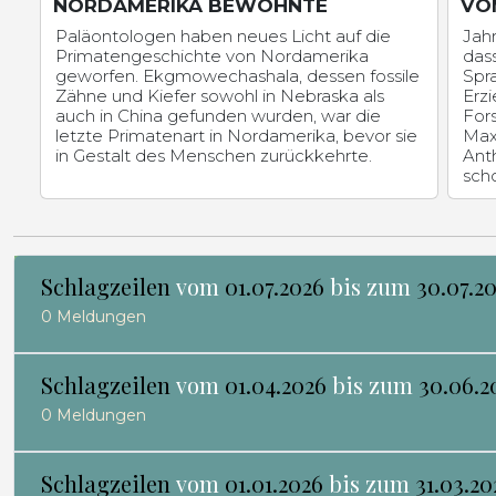
NORDAMERIKA BEWOHNTE
VO
Paläontologen haben neues Licht auf die
Jah
Primatengeschichte von Nordamerika
dass
geworfen. Ekgmowechashala, dessen fossile
Spr
Zähne und Kiefer sowohl in Nebraska als
Erzi
auch in China gefunden wurden, war die
For
letzte Primatenart in Nordamerika, bevor sie
Max-
in Gestalt des Menschen zurückkehrte.
Anth
scho
Schlagzeilen
vom
01.07.2026
bis zum
30.07.2
0 Meldungen
Schlagzeilen
vom
01.04.2026
bis zum
30.06.2
0 Meldungen
Schlagzeilen
vom
01.01.2026
bis zum
31.03.20