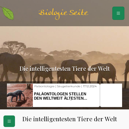
Biologie Seite
Die intelligentesten Tiere der Welt
Fischkunde | Klimawandel |
18.11.2024
KLIMAWANDEL SETZT
HERINGSLARVEN UNTER
STRESS
Die intelligentesten Tiere der Welt