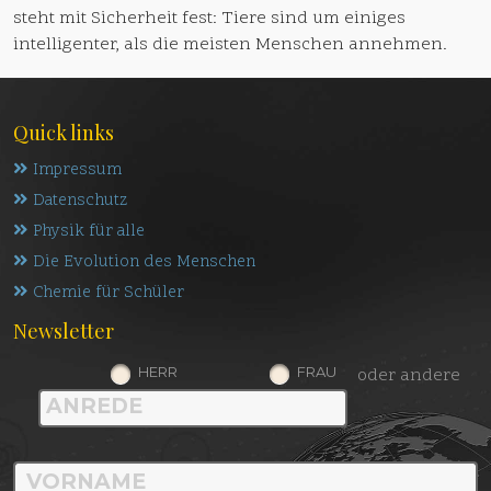
steht mit Sicherheit fest: Tiere sind um einiges
intelligenter, als die meisten Menschen annehmen.
Quick links
Impressum
Datenschutz
Physik für alle
Die Evolution des Menschen
Chemie für Schüler
Newsletter
HERR
FRAU
oder andere