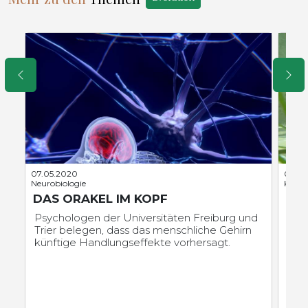
07.05.2020
06.07
Neurobiologie
Klima
DAS ORAKEL IM KOPF
HI
KÜ
Psychologen der Universitäten Freiburg und
Trier belegen, dass das menschliche Gehirn
Mod
künftige Handlungseffekte vorhersagt.
Kli
Ext
Hitz