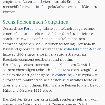
empirische Daten zu erheben – um als Erster die
menschliche
Evolution
in spekulativer Weise erklären zu
können.
Sechs Reisen nach Neuguinea
Genau diese
Forschung
führte schließlich ausgerechnet
einer seiner unmittelbaren Schüler durch und lieferte
somit die Beweise dafür, dass Haeckel mit seinen
anthropologischen Spekulationen falsch lag. Der 1846 in
Russland geborene Naturforscher
Nikolai Miklucho-Maclay
hatte ab 1865 einige Jahre in Jena studiert, sogar als
Haeckels Assistent gearbeitet und mit ihm
Forschungsreisen unternommen. Nach dem Zerwürfnis mit
seinem ehemaligen Lehrer brach er 1870 nach Neuguinea
auf, um die dortige indigene
Bevölkerung
– die Papua – zu
erforschen. Während seines ersten Aufenthaltes lebte er
über ein Jahr mit ihnen. Fünf weitere Reisen folgten, bevor
Miklucho-Maclays 1888 starb.
Das Ziel der Reise war kein Zufall, sondern vielmehr vom
ehemaligen Lehrer motiviert. Denn in seinem Werk