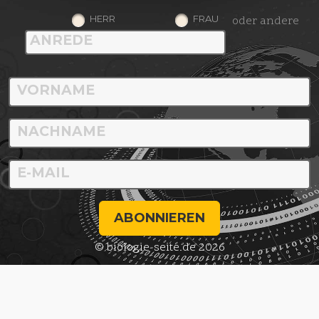
HERR
FRAU
oder andere
ABONNIEREN
© biologie-seite.de 2026