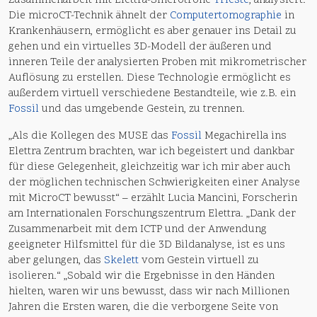
Zusammenarbeit mit Elettra-Sincrotrone
Trieste
, analysiert.
Die microCT-Technik ähnelt der
Computertomographie
in
Krankenhäusern, ermöglicht es aber genauer ins Detail zu
gehen und ein virtuelles 3D-Modell der äußeren und
inneren Teile der analysierten Proben mit mikrometrischer
Auflösung zu erstellen. Diese Technologie ermöglicht es
außerdem virtuell verschiedene Bestandteile, wie z.B. ein
Fossil
und das umgebende Gestein, zu trennen.
„Als die Kollegen des MUSE das
Fossil
Megachirella ins
Elettra Zentrum brachten, war ich begeistert und dankbar
für diese Gelegenheit, gleichzeitig war ich mir aber auch
der möglichen technischen Schwierigkeiten einer Analyse
mit MicroCT bewusst“ – erzählt Lucia Mancini, Forscherin
am Internationalen Forschungszentrum Elettra. „Dank der
Zusammenarbeit mit dem ICTP und der Anwendung
geeigneter Hilfsmittel für die 3D Bildanalyse, ist es uns
aber gelungen, das
Skelett
vom Gestein virtuell zu
isolieren.“ „Sobald wir die Ergebnisse in den Händen
hielten, waren wir uns bewusst, dass wir nach Millionen
Jahren die Ersten waren, die die verborgene Seite von