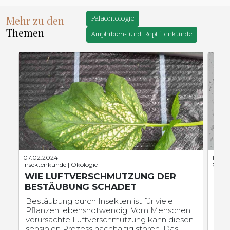
Mehr zu den
Paläontologie
Themen
Amphibien- und Reptilienkunde
07.02.2024
11.05.
Insektenkunde | Ökologie
Genet
WIE LUFTVERSCHMUTZUNG DER
NEU
BESTÄUBUNG SCHADET
EV
Bestäubung durch Insekten ist für viele
Der 
Pflanzen lebensnotwendig. Vom Menschen
and
verursachte Luftverschmutzung kann diesen
sog
sensiblen Prozess nachhaltig stören. Das
Ein