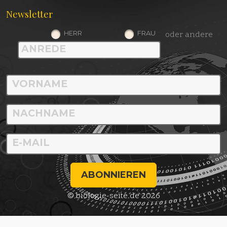
Newsletter
HERR
FRAU
oder andere
ABONNIEREN
© biologie-seite.de 2026