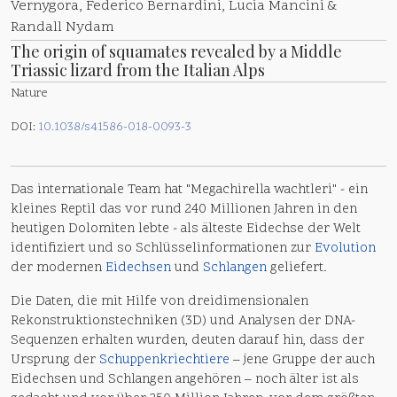
Vernygora, Federico Bernardini, Lucia Mancini &
Randall Nydam
The origin of squamates revealed by a Middle
Triassic lizard from the Italian Alps
Nature
DOI:
10.1038/s41586-018-0093-3
Das internationale Team hat "Megachirella wachtleri" - ein
kleines Reptil das vor rund 240 Millionen Jahren in den
heutigen Dolomiten lebte - als älteste Eidechse der Welt
identifiziert und so Schlüsselinformationen zur
Evolution
der modernen
Eidechsen
und
Schlangen
geliefert.
Die Daten, die mit Hilfe von dreidimensionalen
Rekonstruktionstechniken (3D) und Analysen der DNA-
Sequenzen erhalten wurden, deuten darauf hin, dass der
Ursprung der
Schuppenkriechtiere
– jene Gruppe der auch
Eidechsen und Schlangen angehören – noch älter ist als