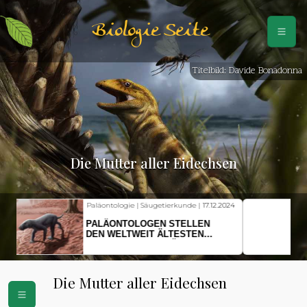
Biologie Seite
Titelbild: Davide Bonadonna
Die Mutter aller Eidechsen
Fischkunde | Klimawandel |
18.11.2024
KLIMAWANDEL SETZT
HERINGSLARVEN UNTER
STRESS
Die Mutter aller Eidechsen