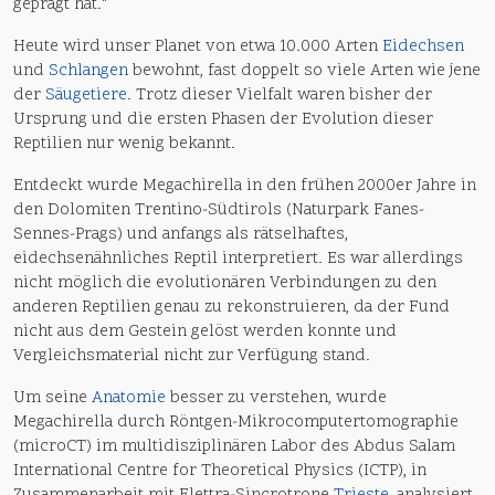
geprägt hat."
Heute wird unser Planet von etwa 10.000 Arten
Eidechsen
und
Schlangen
bewohnt, fast doppelt so viele Arten wie jene
der
Säugetiere
. Trotz dieser Vielfalt waren bisher der
Ursprung und die ersten Phasen der Evolution dieser
Reptilien nur wenig bekannt.
Entdeckt wurde Megachirella in den frühen 2000er Jahre in
den Dolomiten Trentino-Südtirols (Naturpark Fanes-
Sennes-Prags) und anfangs als rätselhaftes,
eidechsenähnliches Reptil interpretiert. Es war allerdings
nicht möglich die evolutionären Verbindungen zu den
anderen Reptilien genau zu rekonstruieren, da der Fund
nicht aus dem Gestein gelöst werden konnte und
Vergleichsmaterial nicht zur Verfügung stand.
Um seine
Anatomie
besser zu verstehen, wurde
Megachirella durch Röntgen-Mikrocomputertomographie
(microCT) im multidisziplinären Labor des Abdus Salam
International Centre for Theoretical Physics (ICTP), in