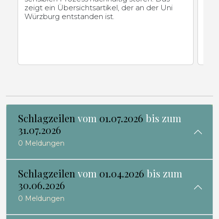
zeigt ein Übersichtsartikel, der an der Uni
Cen
Würzburg entstanden ist.
von
ver
Schlagzeilen
vom
01.07.2026
bis zum
31.07.2026
0 Meldungen
Schlagzeilen
vom
01.04.2026
bis zum
30.06.2026
0 Meldungen