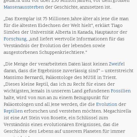
gedacht und vor über 250 Million Jahren, vor dem größten
Massenaussterben
der Geschichte, anzusetzen ist.
„Das Exemplar ist 75 Millionen Jahre älter als jene die man
für die ältesten Eidechsen der Welt hielt“, erklärt Tiago
Simões der Universität Alberta in Kanada, Hauptautor der
Forschung
, „und liefert wertvolle Informationen für das
Verständnis der Evolution der lebenden sowie
ausgestorbenen Schuppenkriechtiere.“
„Die Menge der verarbeiteten Daten lässt keinen
Zweifel
daran, dass die Ergebnisse zuverlässig sind“ – unterstreicht
Massimo Bernardi, Paläontologe des MUSE in Trient.
„Dieses kleine Reptil, das ich zu Recht für eines der
wichtigsten, jemals in unserem Land gefundenen
Fossilien
halte, wird von nun an zu einem Bezugspunkt für
Paläontologen und all jene werden, die die
Evolution
der
Reptilien
erforschen und verstehen möchten. Megachirella
ist eine Art Stein von Rosette, ein Schlüssel zum
Verständnis eines evolutionären Ereignisses, das die
Geschichte des Lebens auf unserem Planeten für immer