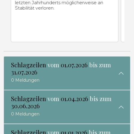
letzten Jahrhunderts möglicherweise an
kau
Stabilität verloren.
Erl
Gedä
Schlagzeilen
vom
01.07.2026
bis zum
31.07.2026
0 Meldungen
Schlagzeilen
vom
01.04.2026
bis zum
30.06.2026
0 Meldungen
Schlagzeilen
vom
01.01.2026
bis zum