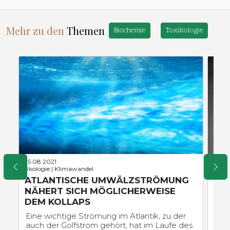
Mehr zu den
Themen
Biochemie
Toxikologie
05.08.2021
14.02
Ökologie | Klimawandel
Neurob
ATLANTISCHE UMWÄLZSTRÖMUNG
VÖ
NÄHERT SICH MÖGLICHERWEISE
MÖ
DEM KOLLAPS
SÄ
Eine wichtige Strömung im Atlantik, zu der
Vög
auch der Golfstrom gehört, hat im Laufe des
Geg