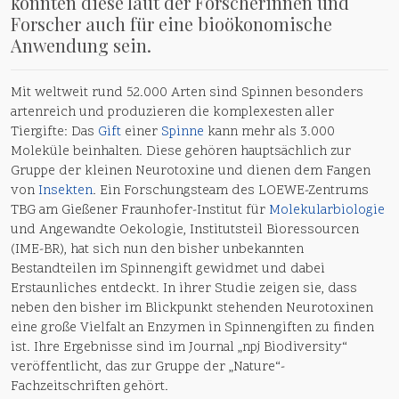
könnten diese laut der Forscherinnen und
Forscher auch für eine bioökonomische
Anwendung sein.
Mit weltweit rund 52.000 Arten sind Spinnen besonders
artenreich und produzieren die komplexesten aller
Tiergifte: Das
Gift
einer
Spinne
kann mehr als 3.000
Moleküle beinhalten. Diese gehören hauptsächlich zur
Gruppe der kleinen Neurotoxine und dienen dem Fangen
von
Insekten
. Ein Forschungsteam des LOEWE-Zentrums
TBG am Gießener Fraunhofer-Institut für
Molekularbiologie
und Angewandte Oekologie, Institutsteil Bioressourcen
(IME-BR), hat sich nun den bisher unbekannten
Bestandteilen im Spinnengift gewidmet und dabei
Erstaunliches entdeckt. In ihrer Studie zeigen sie, dass
neben den bisher im Blickpunkt stehenden Neurotoxinen
eine große Vielfalt an Enzymen in Spinnengiften zu finden
ist. Ihre Ergebnisse sind im Journal „npj Biodiversity“
veröffentlicht, das zur Gruppe der „Nature“-
Fachzeitschriften gehört.