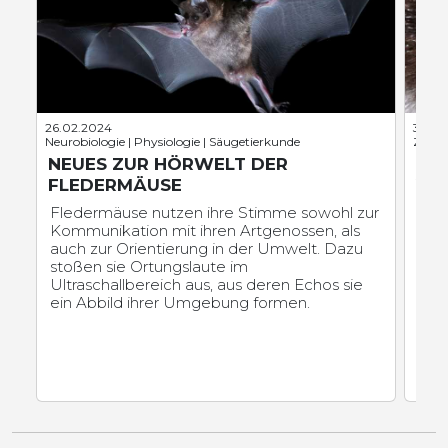
26.02.2024
31.10.
Neurobiologie | Physiologie | Säugetierkunde
Zoolog
NEUES ZUR HÖRWELT DER
DU
FLEDERMÄUSE
VAM
TA
Fledermäuse nutzen ihre Stimme sowohl zur
Kommunikation mit ihren Artgenossen, als
Freu
auch zur Orientierung in der Umwelt. Dazu
men
stoßen sie Ortungslaute im
Woh
Ultraschallbereich aus, aus deren Echos sie
das
ein Abbild ihrer Umgebung formen.
ande
blu
sind