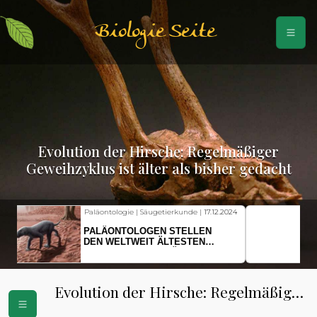
Biologie Seite
Evolution der Hirsche: Regelmäßiger
Geweihzyklus ist älter als bisher gedacht
Fischkunde | Klimawandel |
18.11.2024
KLIMAWANDEL SETZT
HERINGSLARVEN UNTER
STRESS
Evolution der Hirsche: Regelmäßiger
Geweihzyklus ist älter als bisher