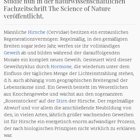
Studie nun in der naturwissenschaftlichen
Fachzeitschrift The Science of Nature
veröffentlicht.
Männliche
Hirsche
(Cervidae) besitzen ein erstaunliches
Regenerationsvermögen: Regelmäßig, in den gemäßigten
Breiten sogar jedes Jahr, werfen sie ihr vollständiges
Geweih
ab und bilden während der darauffolgenden
Monate ein komplett neues Geweih. Gesteuert wird dieser
Geweihzyklus durch
Hormone
, die wiederum unter dem
Einfluss der täglichen Menge der Lichteinstrahlung stehen,
d.h. auch abhängig vom geographischen Breitengrad der
Lebensräume sind. Ein Geweih besteht im Wesentlichen
aus Knochengewebe und wächst aus den sogenannten
„Rosenstöcken“ auf der
Stirn
der Hirsche. Der regelmäßige
Abwurf und vor allem die anschließende Neubildung von
den, in vielen Arten, jährlich größer wachsenden Geweihen
ist für Hirsche ein energetisch enorm aufwändiger Prozess,
der nach biologischen Prinzipien nicht wirklich zu erklären
war.