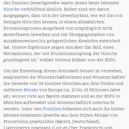
der fossilen Geweihgewebe waren denen heute lebender
Hirsche
verblüffend ähnlich. Bisher sind wir davon
ausgegangen, dass sich der Geweihzyklus, wie wir ihn von
heutigen Hirschen kennen, in einem allmählichen
Evolutionsprozess ausgehend von ursprünglich nicht
abwerfbaren Geweihen und mit Übergangsstadien von
ausnahmsweisen bis gelegentlichen Abwürfen entwickelt
hat. Unsere Ergebnisse zeigen nun aber das Bild, eines
Mechanismus, der seit Evolutionsursprung der Hirsche
grundlegend ist,“ erklärt Gertrud Rößner von der BSPG.
Um die Entstehung dieses Kreislaufs besser zu verstehen,
analysierten die Wissenschaftlerinnen und Wissenschaftler
die Geweihe von 34 fossilen Hirschen aus dem frühen und
mittleren
Miozän
von Europa (ca. 12 bis 18 Millionen Jahre
alt), wovon viele aus Bayern stammen und an der BSPG in
München aufbewahrt und wissenschaftlich untersucht
werden. Unter den
Fossilien
befanden sich auch die bisher
ältesten bekannten Geweihe aus dem frühen Miozän von
Procervulus praelucidus (Bayern, Deutschland),
Ligeromeryx praestans (Loir-et-Cher, Frankreich) und