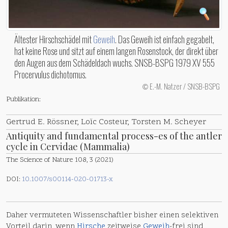
Ältester Hirschschädel mit
Geweih
. Das Geweih ist einfach gegabelt,
hat keine Rose und sitzt auf einem langen Rosenstock, der direkt über
den Augen aus dem Schädeldach wuchs. SNSB-BSPG 1979 XV 555
Procervulus dichotomus.
E.-M. Natzer / SNSB-BSPG
©
Publikation:
Gertrud E. Rössner, Loïc Costeur, Torsten M. Scheyer
Antiquity and fundamental process-es of the antler
cycle in Cervidae (Mammalia)
The Science of Nature 108, 3 (2021)
DOI:
10.1007/s00114-020-01713-x
Daher vermuteten Wissenschaftler bisher einen selektiven
Vorteil darin, wenn
Hirsche
zeitweise
Geweih
-frei sind