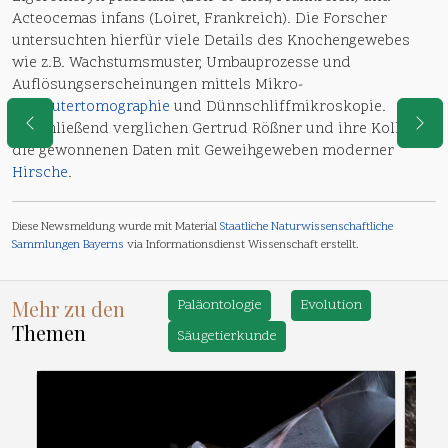
Acteocemas infans (Loiret, Frankreich). Die Forscher
untersuchten hierfür viele Details des Knochengewebes
wie z.B. Wachstumsmuster, Umbauprozesse und
Auflösungserscheinungen mittels Mikro-
Computertomographie
und Dünnschliffmikroskopie.
Anschließend verglichen Gertrud Rößner und ihre Kollegen
die gewonnenen Daten mit Geweihgeweben moderner
Hirsche
.
Diese Newsmeldung wurde mit Material
Staatliche Naturwissenschaftliche
Sammlungen Bayerns
via Informationsdienst Wissenschaft erstellt.
Mehr zu den
Paläontologie
Evolution
Themen
Säugetierkunde