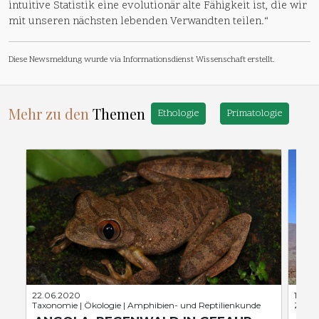
intuitive Statistik eine evolutionär alte Fähigkeit ist, die wir
mit unseren nächsten lebenden Verwandten teilen.“
Diese Newsmeldung wurde via Informationsdienst Wissenschaft erstellt.
Mehr zu den
Themen
Ethologie
Primatologie
22.06.2020
12.04
Taxonomie | Ökologie | Amphibien- und Reptilienkunde
Zoolog