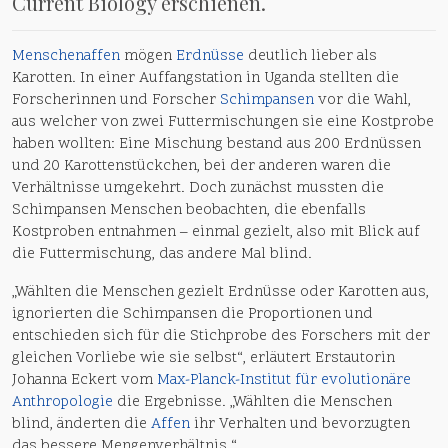
Current Biology erschienen.
Menschenaffen
mögen
Erdnüsse
deutlich lieber als
Karotten. In einer Auffangstation in Uganda stellten die
Forscherinnen und Forscher
Schimpansen
vor die Wahl,
aus welcher von zwei Futtermischungen sie eine Kostprobe
haben wollten: Eine Mischung bestand aus 200 Erdnüssen
und 20 Karottenstückchen, bei der anderen waren die
Verhältnisse umgekehrt. Doch zunächst mussten die
Schimpansen Menschen beobachten, die ebenfalls
Kostproben entnahmen – einmal gezielt, also mit Blick auf
die Futtermischung, das andere Mal blind.
„Wählten die Menschen gezielt Erdnüsse oder Karotten aus,
ignorierten die Schimpansen die Proportionen und
entschieden sich für die Stichprobe des Forschers mit der
gleichen Vorliebe wie sie selbst“, erläutert Erstautorin
Johanna Eckert vom
Max-Planck-Institut für evolutionäre
Anthropologie
die Ergebnisse. „Wählten die Menschen
blind, änderten die
Affen
ihr Verhalten und bevorzugten
das bessere Mengenverhältnis.“