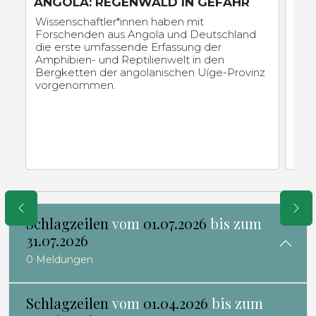
ANGOLA: REGENWALD IN GEFAHR
KA
PF
Wissenschaftler*innen haben mit
Forschenden aus Angola und Deutschland
Inse
die erste umfassende Erfassung der
hei
Amphibien- und Reptilienwelt in den
glob
Bergketten der angolanischen Uíge-Provinz
abe
vorgenommen.
bed
Schlagzeilen
vom
01.07.2026
bis zum
31.07.2026
0 Meldungen
Schlagzeilen
vom
01.04.2026
bis zum