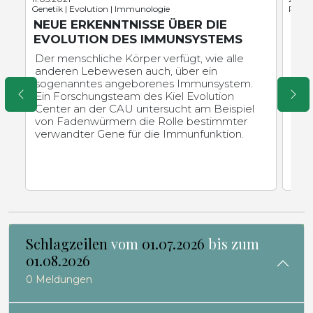
Genetik | Evolution | Immunologie
Paläon
NEUE ERKENNTNISSE ÜBER DIE
DI
EVOLUTION DES IMMUNSYSTEMS
ALS
Der menschliche Körper verfügt, wie alle
Ein 
anderen Lebewesen auch, über ein
For
sogenanntes angeborenes Immunsystem.
Erk
Ein Forschungsteam des Kiel Evolution
frü
Center an der CAU untersucht am Beispiel
Ent
von Fadenwürmern die Rolle bestimmter
der
verwandter Gene für die Immunfunktion.
öko
Schlagzeilen
vom
01.07.2026
bis zum
01.08.2026
0 Meldungen