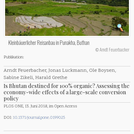
Kleinbäuerlicher Reisanbau in Punakha, Buthan
Arndt Feuerbacher
©
Publikation:
Arndt Feuerbacher, Jonas Luckmann, Ole Boysen,
Sabine Zikeli, Harald Grethe
Is Bhutan destined for 100% organic? Assessing the
economy-wide effects of a large-scale conversion
policy
PLOS ONE, 13. Juni 2018, im Open Access
DOI:
10.1371/journal.pone.0199025