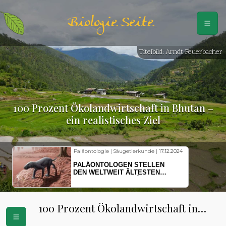
Biologie Seite
Titelbild: Arndt Feuerbacher
100 Prozent Ökolandwirtschaft in Bhutan –
ein realistisches Ziel
|
17.12.2024
Fischkunde | Klimawandel |
18.11.2024
EN
KLIMAWANDEL SETZT
N
HERINGSLARVEN UNTER
IERE
STRESS
100 Prozent Ökolandwirtschaft in
Bhutan – ein realistisches Ziel