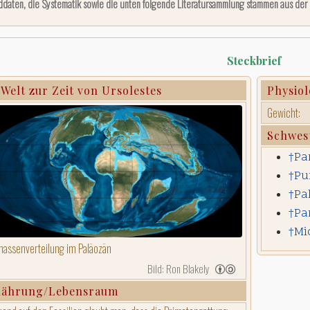
ddaten, die Systematik sowie die unten folgende Literatursammlung stammen aus der
Steckbrief
 Welt zur Zeit von Ursolestes
Physiol
Gewicht:
Schwes
†Pa
†Pu
†Pa
†Pa
†Mi
assenverteilung im Paläozän
Bild: Ron Blakely
nährung/Lebensraum