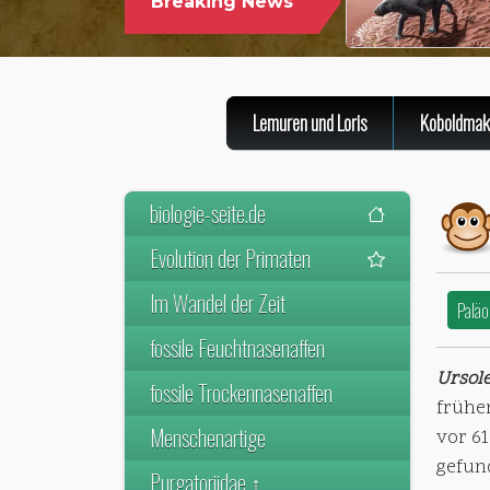
Breaking News
WELTWEIT ÄLTESTEN VORFAHREN
DER SÄUGETIERE VOR
Lemuren und Loris
Koboldmak
biologie-seite.de
Evolution der Primaten
Im Wandel der Zeit
Paläo
fossile Feuchtnasenaffen
Ursole
fossile Trockennasenaffen
frühe
Menschenartige
vor 61
gefun
Purgatoriidae ↑