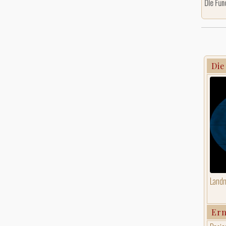
Die Fun
Die
Landm
Er