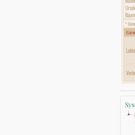
Basie
Ursol
Bäume
* Date
Geo
Lebte
Verb
Sys