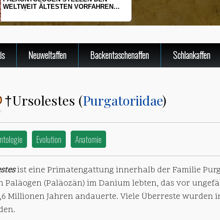
HERINGSLARVEN UNTER STRESS
is
Neuweltaffen
Backentaschenaffen
Schlankaffen
Ursolestes (
Purgatoriidae
)
†
ntologie
Evolution
Anatomie
stes
ist eine Primatengattung innerhalb der Familie Purg
n Paläogen (Paläozän) im Danium lebten, das vor ungefä
,6 Millionen Jahren andauerte. Viele Überreste wurden i
den.