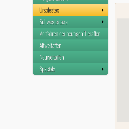
Ursolestes
Schwestertaxa
Vorfahren der heutigen Tieraffen
Altweltaffen
Neuweltaffen
Specials