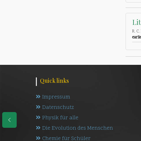
Li
R. C.
earli
Quick links
Impressum
Datenschutz
Physik für alle
Die Evolution des Menschen
Chemie für Schüler