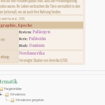
rend auf den Fossilien glaubt man, dass die Primatengattung
estes waren. Ihr Leben verbrachen die Tiere vermutlich in den
n (arboreal), wo sie auch ihre Nahrung fanden.
n nach Fox et al., 2015
graphie, Epoche
Paläogen
System:
Paläozän
Serie:
 im:
Danium
Stufe:
Nordamerika
reitung:
Vereinigte Staaten von Amerika (USA)
tematik
Purgatoriidae
†Ursolestes
†Ursolestes perpetior