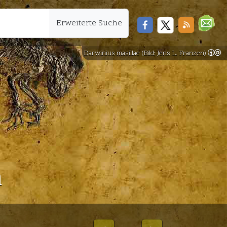
Erweiterte Suche
Darwinius masillae (Bild: Jens L. Franzen)
n