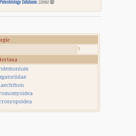
Paleobiology Database
, Lizenz
ogie
?
tertaxa
ndemonium
rgatoriidae
laechthon
romomyoidea
crosyopoidea