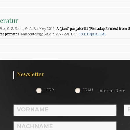
teratur
 Fox, C. S. Scott, G. A. Buckley 2015,
A ‘giant’ purgatoriid (Plesiadapiformes) from 
est primates
. Palaeontology. 58:2, p. 277 - 291, DOI:
10.1111/pala.12141
Newsletter
HERR
FRAU
oder andere