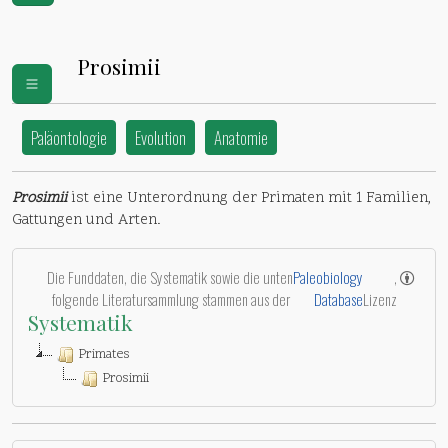
Prosimii
Paläontologie
Evolution
Anatomie
Prosimii
ist eine Unterordnung der Primaten mit 1 Familien,
Gattungen und Arten.
Die Funddaten, die Systematik sowie die unten
Paleobiology
,
folgende Literatursammlung stammen aus der
Database
Lizenz
Systematik
Primates
Prosimii