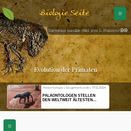
Biologie Seite
Darwinius masillae (Bild: Jens L. Franzen)
Evolution der Primaten
Paläontologie | Säugetierkunde |
17.12.2024
PALÄONTOLOGEN STELLEN
DEN WELTWEIT ÄLTESTEN
VORFAHREN DER SÄUGETIERE
VOR