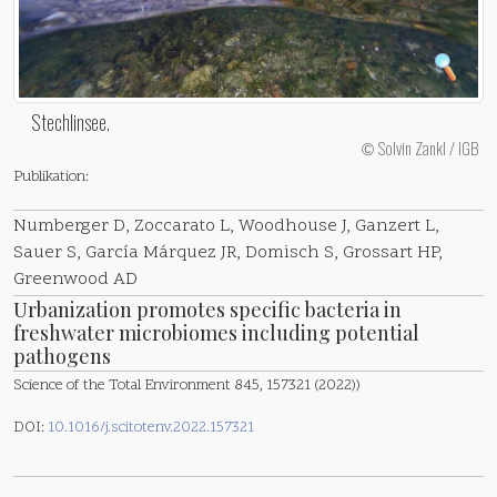
Stechlinsee.
Solvin Zankl / IGB
©
Publikation:
Numberger D, Zoccarato L, Woodhouse J, Ganzert L,
Sauer S, García Márquez JR, Domisch S, Grossart HP,
Greenwood AD
Urbanization promotes specific bacteria in
freshwater microbiomes including potential
pathogens
Science of the Total Environment 845, 157321 (2022))
DOI:
10.1016/j.scitotenv.2022.157321