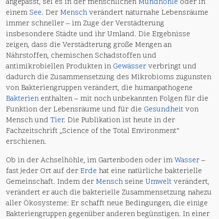
angepasst, sei es in der menschlichen
Mundhöhle
oder in
einem
See
. Der
Mensch
verändert naturnahe Lebensräume
immer schneller – im Zuge der Verstädterung
insbesondere Städte und ihr Umland. Die Ergebnisse
zeigen, dass die Verstädterung große Mengen an
Nährstoffen, chemischen Schadstoffen und
antimikrobiellen Produkten in
Gewässer
verbringt und
dadurch die Zusammensetzung des Mikrobioms zugunsten
von Bakteriengruppen verändert, die humanpathogene
Bakterien
enthalten – mit noch unbekannten Folgen für die
Funktion der Lebensräume und für die
Gesundheit
von
Mensch und
Tier
. Die Publikation ist heute in der
Fachzeitschrift „Science of the Total Environment“
erschienen.
Ob in der Achselhöhle, im Gartenboden oder im
Wasser
–
fast jeder Ort auf der
Erde
hat eine natürliche bakterielle
Gemeinschaft. Indem der
Mensch
seine
Umwelt
verändert,
verändert er auch die bakterielle Zusammensetzung nahezu
aller Ökosysteme: Er schafft neue Bedingungen, die einige
Bakteriengruppen gegenüber anderen begünstigen. In einer