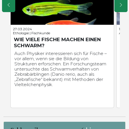
27.03.2024
13.06
Ethologie | Fischkunde
Anthr
WIE VIELE FISCHE MACHEN EINEN
SCH
SCHWARM?
TR
Auch Physiker interessieren sich für Fische –
Schl
vor allem, wenn sie die Bildung von
nac
Strukturen erforschen. Ein Forschungsteam
Univ
untersuchte das Schwarmverhalten von
Sch
Zebrabärblingen (Danio rerio, auch als
stat
„Zebrafische“ bekannt) mit Methoden der
erm
Vielteilchenphysik.