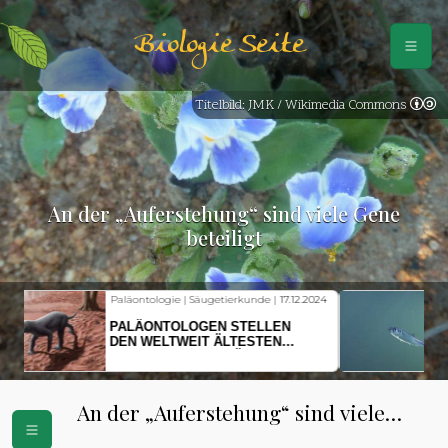
Biologie Seite
Titelbild: JMK / Wikimedia Commons
An der „Auferstehung“ sind viele Gene
beteiligt
Fischkunde | Klimawandel |
18.11.2024
KLIMAWANDEL SETZT
HERINGSLARVEN UNTER
STRESS
An der „Auferstehung“ sind viele
Gene beteiligt