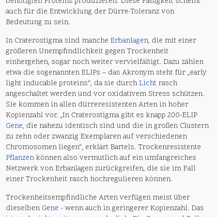
benötigten Proteins produzieren. Diese Fähigkeit scheint
auch für die Entwicklung der Dürre-Toleranz von
Bedeutung zu sein.
In Craterostigma sind manche
Erbanlagen
, die mit einer
größeren Unempfindlichkeit gegen Trockenheit
einhergehen, sogar noch weiter vervielfältigt. Dazu zählen
etwa die sogenannten ELIPs – das Akronym steht für „early
light inducable proteins“, da sie durch
Licht
rasch
angeschaltet werden und vor oxidativem Stress schützen.
Sie kommen in allen dürreresistenten Arten in hoher
Kopienzahl vor. „In Craterostigma gibt es knapp 200-ELIP
Gene
, die nahezu identisch sind und die in großen Clustern
zu zehn oder zwanzig Exemplaren auf verschiedenen
Chromosomen liegen“, erklärt Bartels. Trockenresistente
Pflanzen
können also vermutlich auf ein umfangreiches
Netzwerk von Erbanlagen zurückgreifen, die sie im Fall
einer Trockenheit rasch hochregulieren können.
Trockenheitsempfindliche Arten verfügen meist über
dieselben
Gene
- wenn auch in geringerer Kopienzahl. Das