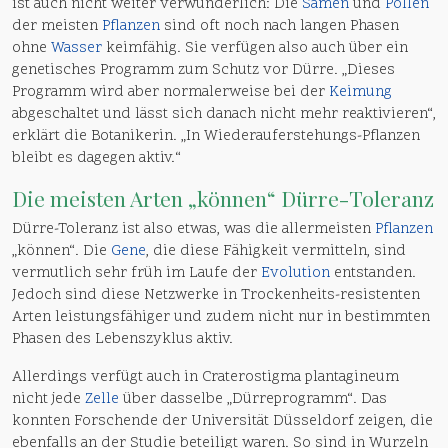
ist auch nicht weiter verwunderlich: Die
Samen
und
Pollen
der meisten
Pflanzen
sind oft noch nach langen Phasen
ohne
Wasser
keimfähig. Sie verfügen also auch über ein
genetisches Programm zum Schutz vor Dürre. „Dieses
Programm wird aber normalerweise bei der
Keimung
abgeschaltet und lässt sich danach nicht mehr reaktivieren“,
erklärt die Botanikerin. „In Wiederauferstehungs-Pflanzen
bleibt es dagegen aktiv.“
Die meisten Arten „können“ Dürre-Toleranz
Dürre-Toleranz ist also etwas, was die allermeisten
Pflanzen
„können“. Die
Gene
, die diese Fähigkeit vermitteln, sind
vermutlich sehr früh im Laufe der
Evolution
entstanden.
Jedoch sind diese Netzwerke in Trockenheits-resistenten
Arten leistungsfähiger und zudem nicht nur in bestimmten
Phasen des Lebenszyklus aktiv.
Allerdings verfügt auch in Craterostigma plantagineum
nicht jede
Zelle
über dasselbe „Dürreprogramm“. Das
konnten Forschende der Universität Düsseldorf zeigen, die
ebenfalls an der Studie beteiligt waren. So sind in Wurzeln