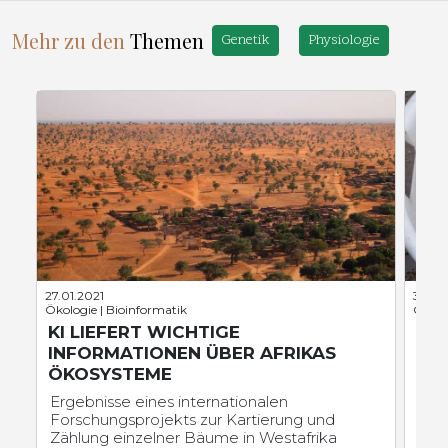
Mehr zu den
Themen
Genetik
Physiologie
27.01.2021
30.08
Ökologie | Bioinformatik
Ökolog
KI LIEFERT WICHTIGE
NA
INFORMATIONEN ÜBER AFRIKAS
GI
ÖKOSYSTEME
UN
Ergebnisse eines internationalen
Die 
Forschungsprojekts zur Kartierung und
Deu
Zählung einzelner Bäume in Westafrika
noch