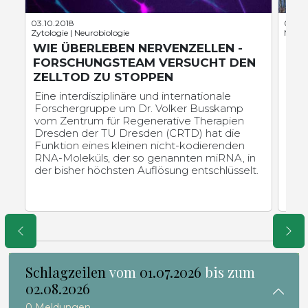
03.10.2018
05.06
Zytologie | Neurobiologie
Mikrob
WIE ÜBERLEBEN NERVENZELLEN -
WAS
FORSCHUNGSTEAM VERSUCHT DEN
RGA
ZELLTOD ZU STOPPEN
NER
EE
Eine interdisziplinäre und internationale
Forschergruppe um Dr. Volker Busskamp
Die
vom Zentrum für Regenerative Therapien
ein
Dresden der TU Dresden (CRTD) hat die
auf 
Funktion eines kleinen nicht-kodierenden
Nah
RNA-Moleküls, der so genannten miRNA, in
Leib
der bisher höchsten Auflösung entschlüsselt.
Binn
Kol
Schlagzeilen
vom
01.07.2026
bis zum
02.08.2026
0 Meldungen