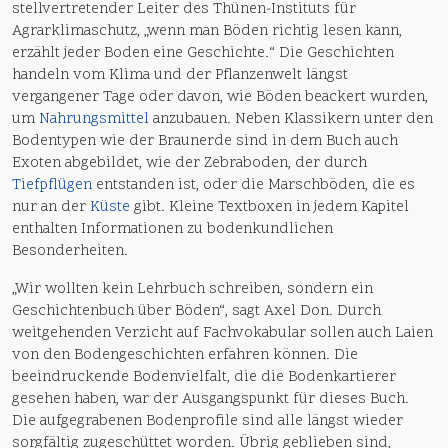
stellvertretender Leiter des Thünen-Instituts für
Agrarklimaschutz, „wenn man Böden richtig lesen kann,
erzählt jeder Boden eine Geschichte.“ Die Geschichten
handeln vom Klima und der Pflanzenwelt längst
vergangener Tage oder davon, wie Böden beackert wurden,
um
Nahrungsmittel
anzubauen. Neben Klassikern unter den
Bodentypen wie der Braunerde sind in dem Buch auch
Exoten abgebildet, wie der Zebraboden, der durch
Tiefpflügen
entstanden ist, oder die Marschböden, die es
nur an der
Küste
gibt. Kleine Textboxen in jedem Kapitel
enthalten Informationen zu bodenkundlichen
Besonderheiten.
„Wir wollten kein Lehrbuch schreiben, sondern ein
Geschichtenbuch über Böden“, sagt Axel Don. Durch
weitgehenden Verzicht auf Fachvokabular sollen auch Laien
von den Bodengeschichten erfahren können. Die
beeindruckende Bodenvielfalt, die die Bodenkartierer
gesehen haben, war der Ausgangspunkt für dieses Buch.
Die aufgegrabenen Bodenprofile sind alle längst wieder
sorgfältig zugeschüttet worden. Übrig geblieben sind,