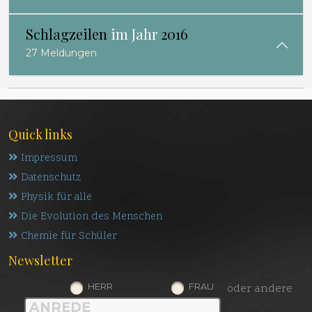
Schlagzeilen
im Jahr
2016
27 Meldungen
Quick links
Impressum
Datenschutz
Physik für alle
Die Evolution des Menschen
Chemie für Schüler
Newsletter
HERR
FRAU
oder andere