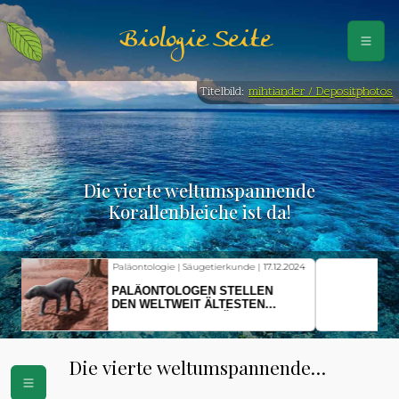
Biologie Seite
Titelbild:
mihtiander / Depositphotos
Die vierte weltumspannende
Korallenbleiche ist da!
Fischkunde | Klimawandel |
18.11.2024
KLIMAWANDEL SETZT
HERINGSLARVEN UNTER
STRESS
Die vierte weltumspannende
Korallenbleiche ist da!