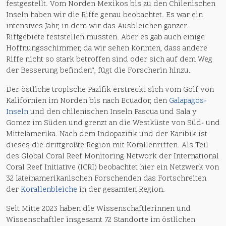
festgestellt. Vom Norden Mexikos bis zu den Chilenischen
Inseln haben wir die Riffe genau beobachtet. Es war ein
intensives Jahr, in dem wir das Ausbleichen ganzer
Riffgebiete feststellen mussten. Aber es gab auch einige
Hoffnungsschimmer, da wir sehen konnten, dass andere
Riffe nicht so stark betroffen sind oder sich auf dem Weg
der Besserung befinden“, fügt die Forscherin hinzu.
Der östliche tropische Pazifik erstreckt sich vom Golf von
Kalifornien im Norden bis nach Ecuador, den
Galapagos-
Inseln
und den chilenischen Inseln Pascua und Sala y
Gomez im Süden und grenzt an die Westküste von Süd- und
Mittelamerika. Nach dem Indopazifik und der Karibik ist
dieses die drittgrößte Region mit Korallenriffen. Als Teil
des Global Coral Reef Monitoring Network der International
Coral Reef Initiative (ICRI) beobachtet hier ein Netzwerk von
32 lateinamerikanischen Forschenden das Fortschreiten
der
Korallenbleiche
in der gesamten Region.
Seit Mitte 2023 haben die Wissenschaftlerinnen und
Wissenschaftler insgesamt 72 Standorte im östlichen