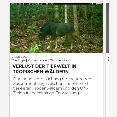
27.05.2021
22.06
Ökologie | Klimawandel | Biodiversität
Fischk
VERLUST DER TIERWELT IN
NE
TROPISCHEN WÄLDERN
OD
Eine neue Untersuchung betrachtet den
Ein 
Zusammenhang zwischen zunehmend
Gew
tierleeren Tropenwäldern und den UN-
umf
Zielen für nachhaltige Entwicklung.
Bun
Unt
Ode