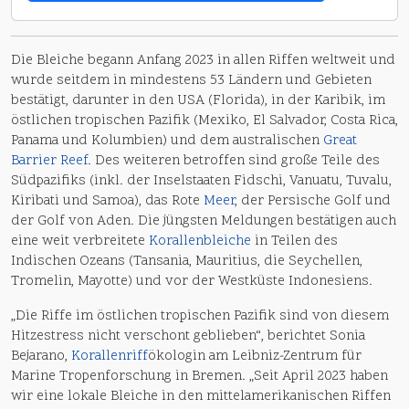
Die Bleiche begann Anfang 2023 in allen Riffen weltweit und
wurde seitdem in mindestens 53 Ländern und Gebieten
bestätigt, darunter in den USA (Florida), in der Karibik, im
östlichen tropischen Pazifik (Mexiko, El Salvador, Costa Rica,
Panama und Kolumbien) und dem australischen
Great
Barrier Reef
. Des weiteren betroffen sind große Teile des
Südpazifiks (inkl. der Inselstaaten Fidschi, Vanuatu, Tuvalu,
Kiribati und Samoa), das Rote
Meer
, der Persische Golf und
der Golf von Aden. Die jüngsten Meldungen bestätigen auch
eine weit verbreitete
Korallenbleiche
in Teilen des
Indischen Ozeans (Tansania, Mauritius, die Seychellen,
Tromelin, Mayotte) und vor der Westküste Indonesiens.
„Die Riffe im östlichen tropischen Pazifik sind von diesem
Hitzestress nicht verschont geblieben“, berichtet Sonia
Bejarano,
Korallenriff
ökologin am Leibniz-Zentrum für
Marine Tropenforschung in Bremen. „Seit April 2023 haben
wir eine lokale Bleiche in den mittelamerikanischen Riffen