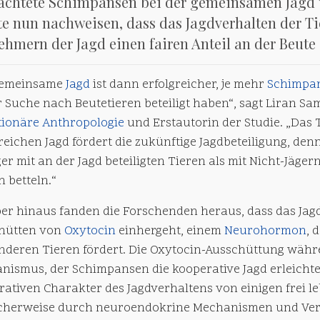
achtete Schimpansen bei der gemeinsamen Jagd u
e nun nachweisen, dass das Jagdverhalten der Tie
ehmern der Jagd einen fairen Anteil an der Beute 
gemeinsame
Jagd
ist dann erfolgreicher, je mehr
Schimpa
r Suche nach Beutetieren beteiligt haben“, sagt Liran 
tionäre
Anthropologie
und Erstautorin der Studie. „Das 
reichen Jagd fördert die zukünftige Jagdbeteiligung, denn
er mit an der Jagd beteiligten Tieren als mit Nicht-Jäge
h betteln.“
er hinaus fanden die Forschenden heraus, dass das Ja
hütten von
Oxytocin
einhergeht, einem
Neurohormon
, 
nderen Tieren fördert. Die Oxytocin-Ausschüttung währe
nismus, der Schimpansen die kooperative Jagd erleichter
rativen Charakter des Jagdverhaltens von einigen frei 
cherweise durch neuroendokrine Mechanismen und Ver