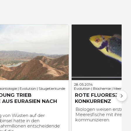
28.05.2014
äontologie | Evolution | Säugetierkunde
Evolution | Biochemie | Meeresbio
DUNG TRIEB
ROTE FLUORESZENZ 
 AUS EURASIEN NACH
KONKURRENZ
Biologen weisen erstmals
Meeresfische mit ihrer e
g von Wüsten auf der
kommunizieren.
binsel hatte in den
ahrmillionen entscheidende