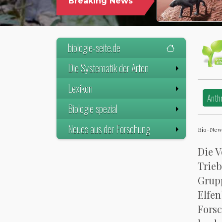
Breaking News
biologie-seite.de
Die Systematik der Arten
Lexikon
Anth
Biologie spezial
Neues aus der Forschung
Bio-New
Die V
Trieb
Grupp
Elfen
Forsc