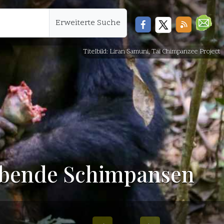
Erweiterte Suche
Titelbild: Liran Samuni, Taï Chimpanzee Project
lebende Schimpansen