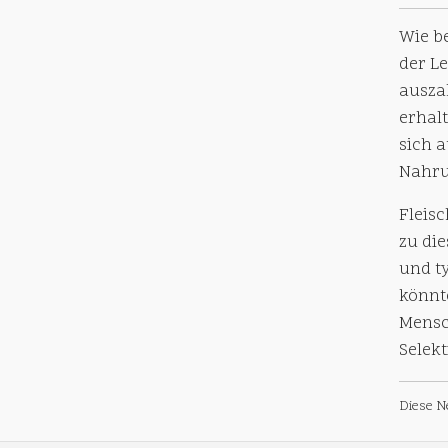
Wie b
der Le
ausza
erhalt
sich 
Nahru
Fleis
zu di
und t
könnt
Mensc
Selek
Diese N