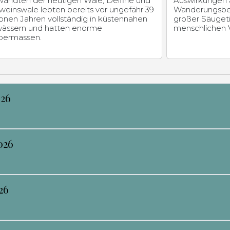
wandten der heutigen Wale, Delfine und
Auswirkungen 
weinswale lebten bereits vor ungefähr 39
Wanderungsbe
ionen Jahren vollständig in küstennahen
großer Säugeti
ässern und hatten enorme
menschlichen V
permassen.
026
026
26