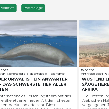
Evolution
Primatologie
.2023
18.05.2021
tion | Morphologie | Paläontologie | Taxonomie
Anthropologie | Pal
UER URWAL IST EIN ANWÄRTER
WÜSTENBIL
F DAS SCHWERSTE TIER ALLER
SÄUGETIERE
TEN
AFRIKA
 internationales Forschungsteam hat das
Die Entstehun
ile Skelett einer neuen Art der frühesten
Arabischen Hal
e entdeckt und erforscht. Diese
vergangenen J