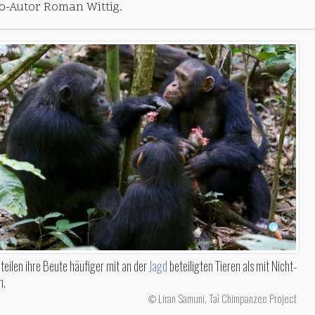
Co-Autor Roman Wittig.
 teilen ihre Beute häufiger mit an der
Jagd
beteiligten Tieren als mit Nicht-
n.
Liran Samuni, Taï Chimpanzee Project
©