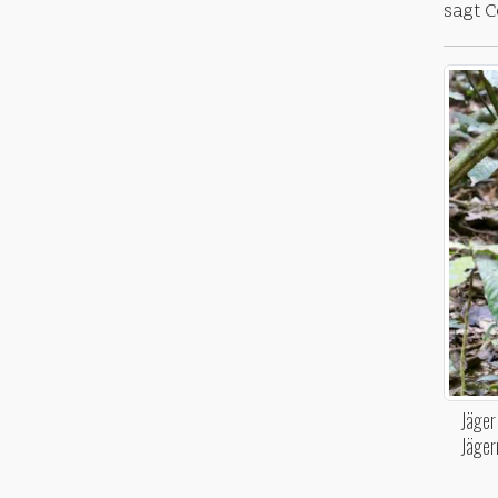
sagt 
Jäger
Jäger