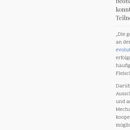
beob
konnt
Teiln
„Die 
an de
evolu
erfolg
häufig
Fleisc
Darüb
Aussc
und a
Mecha
koope
mögli