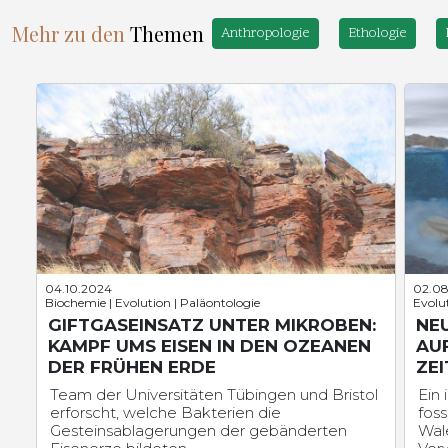
Mehr zu den
Themen
Anthropologie
Ethologie
04.10.2024
02.08
Biochemie | Evolution | Paläontologie
Evolu
GIFTGASEINSATZ UNTER MIKROBEN:
NE
KAMPF UMS EISEN IN DEN OZEANEN
AU
DER FRÜHEN ERDE
ZEI
Team der Universitäten Tübingen und Bristol
Ein
erforscht, welche Bakterien die
foss
Gesteinsablagerungen der gebänderten
Wal