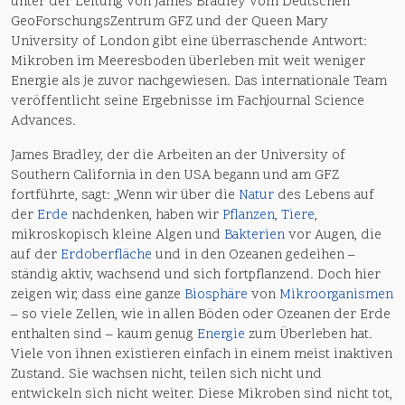
unter der Leitung von James Bradley vom Deutschen
GeoForschungsZentrum GFZ und der Queen Mary
University of London gibt eine überraschende Antwort:
Mikroben im Meeresboden überleben mit weit weniger
Energie als je zuvor nachgewiesen. Das internationale Team
veröffentlicht seine Ergebnisse im Fachjournal Science
Advances.
James Bradley, der die Arbeiten an der University of
Southern California in den USA begann und am GFZ
fortführte, sagt: „Wenn wir über die
Natur
des Lebens auf
der
Erde
nachdenken, haben wir
Pflanzen
,
Tiere
,
mikroskopisch kleine Algen und
Bakterien
vor Augen, die
auf der
Erdoberfläche
und in den Ozeanen gedeihen –
ständig aktiv, wachsend und sich fortpflanzend. Doch hier
zeigen wir, dass eine ganze
Biosphäre
von
Mikroorganismen
– so viele Zellen, wie in allen Böden oder Ozeanen der Erde
enthalten sind – kaum genug
Energie
zum Überleben hat.
Viele von ihnen existieren einfach in einem meist inaktiven
Zustand. Sie wachsen nicht, teilen sich nicht und
entwickeln sich nicht weiter. Diese Mikroben sind nicht tot,