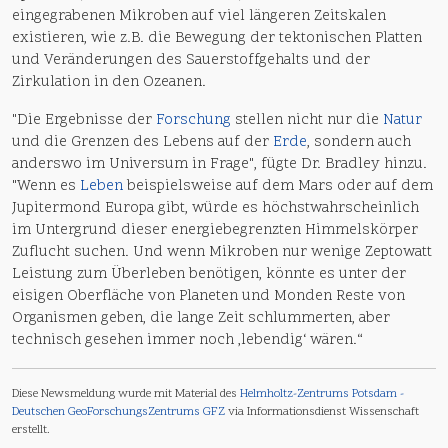
eingegrabenen Mikroben auf viel längeren Zeitskalen
existieren, wie z.B. die Bewegung der tektonischen Platten
und Veränderungen des Sauerstoffgehalts und der
Zirkulation in den Ozeanen.
"Die Ergebnisse der
Forschung
stellen nicht nur die
Natur
und die Grenzen des Lebens auf der
Erde
, sondern auch
anderswo im Universum in Frage", fügte Dr. Bradley hinzu.
"Wenn es
Leben
beispielsweise auf dem Mars oder auf dem
Jupitermond Europa gibt, würde es höchstwahrscheinlich
im Untergrund dieser energiebegrenzten Himmelskörper
Zuflucht suchen. Und wenn Mikroben nur wenige Zeptowatt
Leistung zum Überleben benötigen, könnte es unter der
eisigen Oberfläche von Planeten und Monden Reste von
Organismen geben, die lange Zeit schlummerten, aber
technisch gesehen immer noch ‚lebendig‘ wären.“
Diese Newsmeldung wurde mit Material des
Helmholtz-Zentrums Potsdam -
Deutschen GeoForschungsZentrums GFZ
via Informationsdienst Wissenschaft
erstellt.