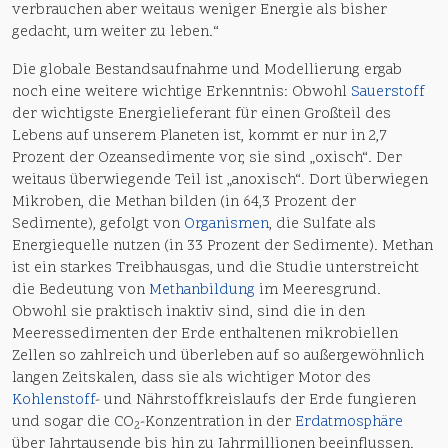
verbrauchen aber weitaus weniger Energie als bisher
gedacht, um weiter zu leben.“
Die globale Bestandsaufnahme und Modellierung ergab
noch eine weitere wichtige Erkenntnis: Obwohl
Sauerstoff
der wichtigste Energielieferant für einen Großteil des
Lebens auf unserem Planeten ist, kommt er nur in 2,7
Prozent der Ozeansedimente vor, sie sind „oxisch“. Der
weitaus überwiegende Teil ist „anoxisch“. Dort überwiegen
Mikroben, die Methan bilden (in 64,3 Prozent der
Sedimente), gefolgt von
Organismen
, die Sulfate als
Energiequelle nutzen (in 33 Prozent der Sedimente). Methan
ist ein starkes Treibhausgas, und die Studie unterstreicht
die Bedeutung von
Methanbildung
im Meeresgrund.
Obwohl sie praktisch inaktiv sind, sind die in den
Meeressedimenten der Erde enthaltenen mikrobiellen
Zellen so zahlreich und überleben auf so außergewöhnlich
langen Zeitskalen, dass sie als wichtiger Motor des
Kohlenstoff
- und Nährstoffkreislaufs der Erde fungieren
und sogar die CO
-Konzentration in der
Erdatmosphäre
2
über Jahrtausende bis hin zu Jahrmillionen beeinflussen.