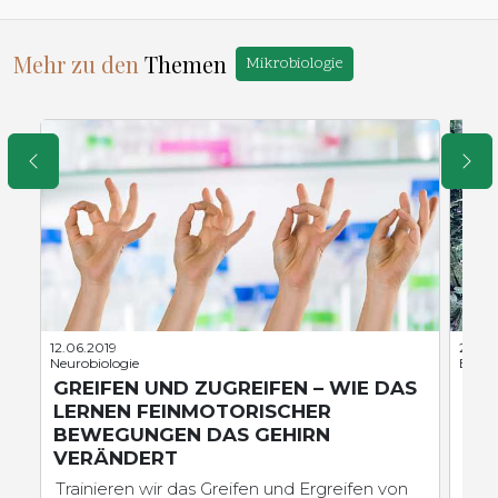
Mehr zu den
Themen
Mikrobiologie
12.06.2019
29.05
Neurobiologie
Etholo
GREIFEN UND ZUGREIFEN – WIE DAS
SC
LERNEN FEINMOTORISCHER
FR
BEWEGUNGEN DAS GEHIRN
Sch
VERÄNDERT
vege
For
Trainieren wir das Greifen und Ergreifen von