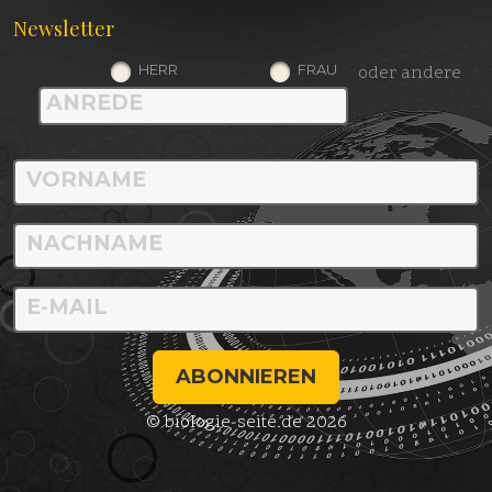
Newsletter
HERR
FRAU
oder andere
ABONNIEREN
© biologie-seite.de 2026