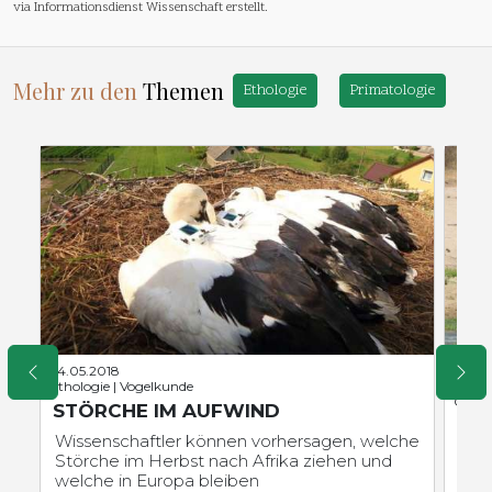
via Informationsdienst Wissenschaft erstellt.
Mehr zu den
Themen
Ethologie
Primatologie
24.05.2018
15.04
Ethologie | Vogelkunde
Klimaw
Ökolo
STÖRCHE IM AUFWIND
WA
Wissenschaftler können vorhersagen, welche
NA
Störche im Herbst nach Afrika ziehen und
BE
welche in Europa bleiben