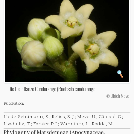
Die Heilpflanze Cundurango (Ruehssia cundurango).
Ulrich Meve
©
Publikation:
Liede-Schumann, S.; Reuss, S. J.; Meve, U.; Gâteblé, G.;
Livshultz, T.; Forster, P. I.; Wanntorp, L.; Rodda, M.
Phylogeny of Marsdenieae (Apocynaceae,