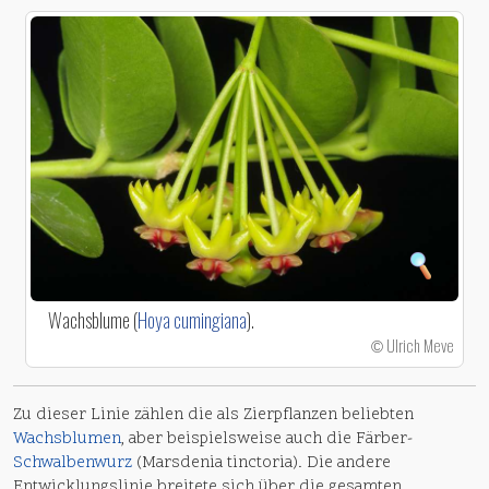
Wachsblume (
Hoya cumingiana
).
Ulrich Meve
©
Zu dieser Linie zählen die als Zierpflanzen beliebten
Wachsblumen
, aber beispielsweise auch die Färber-
Schwalbenwurz
(Marsdenia tinctoria). Die andere
Entwicklungslinie breitete sich über die gesamten