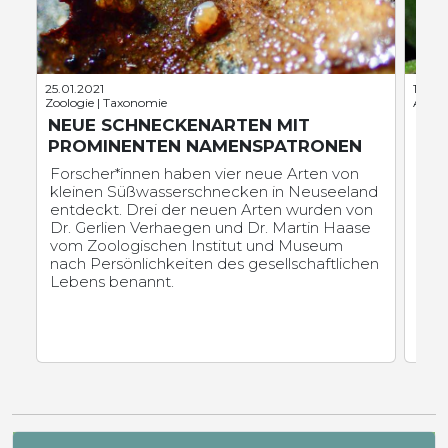
25.01.2021
12.06
Zoologie | Taxonomie
Amphi
NEUE SCHNECKENARTEN MIT
FÜ
PROMINENTEN NAMENSPATRONEN
ZE
Forscher*innen haben vier neue Arten von
Gem
kleinen Süßwasserschnecken in Neuseeland
PD 
entdeckt. Drei der neuen Arten wurden von
Biol
Dr. Gerlien Verhaegen und Dr. Martin Haase
Stu
vom Zoologischen Institut und Museum
Rha
nach Persönlichkeiten des gesellschaftlichen
neu
Lebens benannt.
eine