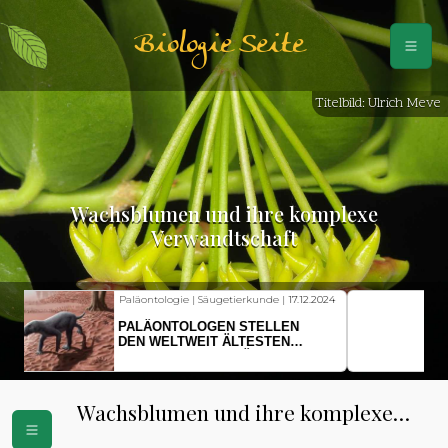
Biologie Seite
Titelbild: Ulrich Meve
Wachsblumen und ihre komplexe
Verwandtschaft
Fischkunde | Klimawandel |
18.11.2024
KLIMAWANDEL SETZT
HERINGSLARVEN UNTER
STRESS
Wachsblumen und ihre komplexe
Verwandtschaft