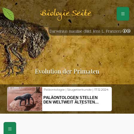
Biologie Seite
Darwinius masillae (Bild: Jens L. Franzen)
Evolution der Primaten
Paläontologie | Säugetierkunde |
17.12.2024
PALÄONTOLOGEN STELLEN
DEN WELTWEIT ÄLTESTEN
VORFAHREN DER SÄUGETIERE
VOR