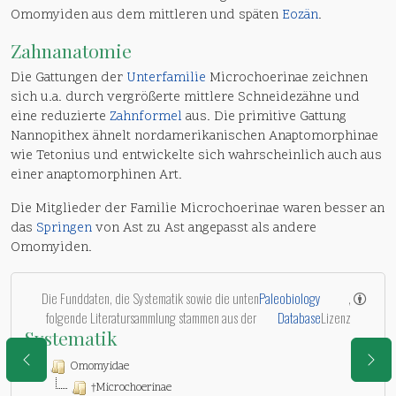
Omomyiden aus dem mittleren und späten
Eozän
.
Zahnanatomie
Die Gattungen der
Unterfamilie
Microchoerinae zeichnen
sich u.a. durch vergrößerte mittlere Schneidezähne und
eine reduzierte
Zahnformel
aus. Die primitive Gattung
Nannopithex ähnelt nordamerikanischen Anaptomorphinae
wie Tetonius und entwickelte sich wahrscheinlich auch aus
einer anaptomorphinen Art.
Die Mitglieder der Familie Microchoerinae waren besser an
das
Springen
von Ast zu Ast angepasst als andere
Omomyiden.
Die Funddaten, die Systematik sowie die unten
Paleobiology
,
folgende Literatursammlung stammen aus der
Database
Lizenz
Systematik
Omomyidae
†Microchoerinae