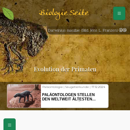
Biologie Seite
Darwinius masillae (Bild: Jens L. Franzen)
Evolution der Primaten
Paläontologie | Säugetierkunde |
17.12.2024
PALÄONTOLOGEN STELLEN
DEN WELTWEIT ÄLTESTEN
VORFAHREN DER SÄUGETIERE
VOR