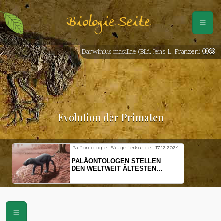
Biologie Seite
Darwinius masillae (Bild: Jens L. Franzen)
Evolution der Primaten
Paläontologie | Säugetierkunde |
17.12.2024
PALÄONTOLOGEN STELLEN
DEN WELTWEIT ÄLTESTEN
VORFAHREN DER SÄUGETIERE
VOR