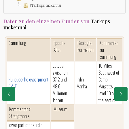
†Tarkops mckennai
Daten zu den einzelnen Funden von
Tarkops
mckennai
Sammlung
Epoche,
Geologie,
Kommentar
Alter
Formation
zur
Sammlung
Lutetian
10 Miles
zwischen
Southwest of
Huheboerhe escarpment
37.2 und
Irdin
Camp
(IM-1)
48.6
Manha
Margetts;
Millionen
level 10 of
Jahren
the section
Kommentar z.
Museum
Stratigraphie
lower part of the Irdin