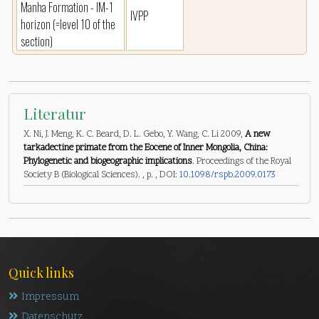
Manha Formation - IM-1
IVPP
horizon (=level 10 of the
section)
Literatur
X. Ni, J. Meng, K. C. Beard, D. L. Gebo, Y. Wang, C. Li 2009,
A new
tarkadectine primate from the Eocene of Inner Mongolia, China:
Phylogenetic and biogeographic implications
. Proceedings of the Royal
Society B (Biological Sciences). , p. , DOI:
10.1098/rspb.2009.0173
Quick links
Impressum
Datenschutz