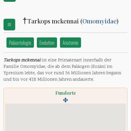
†
Tarkops mckennai (
Omomyidae
)
Paläontologie
Evolution
Anatomie
Tarkops mckennai
ist eine Primatenart innerhalb der
Familie Omomyidae, die ab dem Paläogen (Eozän) im
Ypresium lebte, das vor rund 56 Millionen Jahren begann
und bis vor 47,8 Millionen Jahren andauerte.
Fundorte