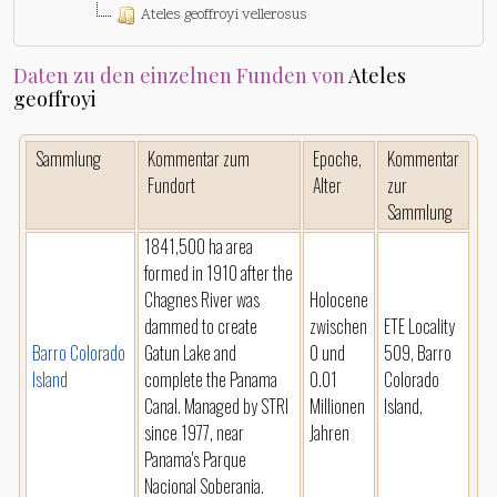
Ateles geoffroyi vellerosus
Daten zu den einzelnen Funden von
Ateles
geoffroyi
Sammlung
Kommentar zum
Epoche,
Kommentar
Fundort
Alter
zur
Sammlung
1841,500 ha area
formed in 1910 after the
Chagnes River was
Holocene
dammed to create
zwischen
ETE Locality
Barro Colorado
Gatun Lake and
0 und
509, Barro
Island
complete the Panama
0.01
Colorado
Canal. Managed by STRI
Millionen
Island,
since 1977, near
Jahren
Panama's Parque
Nacional Soberania.