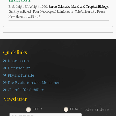
E. G. Leigh, S.J. Wright 1990,
Barro Colorado Island and Tropical Biology
.
Gentry, A.H., ed., Four Neotropical Rainforests, Yale University Press,
New Haven. , p. 28 - 47
Quick links
Impressum
Datenschutz
Physik für alle
Die Evolution des Menschen
Chemie für Schüler
Newsletter
HERR
FRAU
oder andere