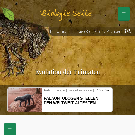
Biologie Seite
Darwinius masillae (Bild: Jens L. Franzen)
Evolution der Primaten
Paläontologie | Säugetierkunde |
17.12.2024
PALÄONTOLOGEN STELLEN
DEN WELTWEIT ÄLTESTEN
VORFAHREN DER SÄUGETIERE
VOR