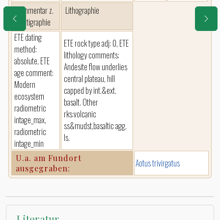
Kommentar z.
Lithographie
Stratigraphie
ETE dating
ETE rock type adj: 0, ETE
method:
lithology comments:
absolute, ETE
Andesite flow underlies
age comment:
central plateau, hill
Modern
capped by int.&ext.
ecosystem
basalt. Other
radiometric
rks:volcanic
intage_max,
ss&mudst,basaltic agg,
radiometric
ls.
intage_min
U.a. am Fundort
Aotus trivirgatus
ausgegraben:
Literatur