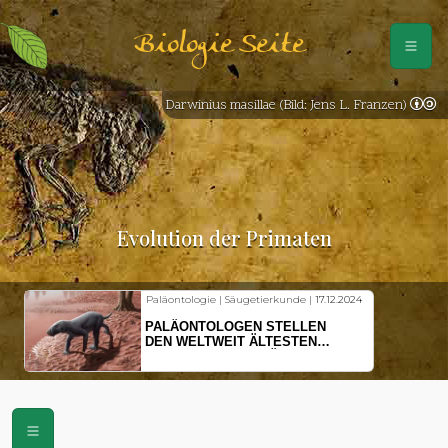
Biologie Seite
Darwinius masillae (Bild: Jens L. Franzen)
Evolution der Primaten
Paläontologie | Säugetierkunde |
17.12.2024
PALÄONTOLOGEN STELLEN
DEN WELTWEIT ÄLTESTEN
VORFAHREN DER SÄUGETIERE
VOR