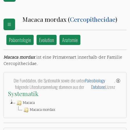
Macaca mordax (
Cercopithecidae
)
Paläontologie
Evolution
Anatomie
Macaca mordax
ist eine Primatenart innerhalb der Familie
Cercopithecidae.
Die Funddaten, die Systematik sowie die unten
Paleobiology
,
folgende Literatursammlung stammen aus der
Database
Lizenz
Systematik
Macaca
Macaca mordax