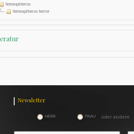
Semnopithecus
Semnopithecus hector
teratur
Newsletter
HERR
FRAU
oder andere