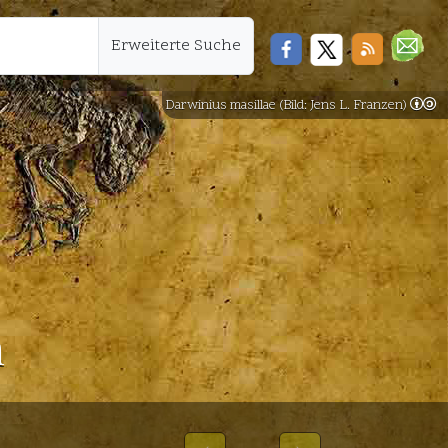
Erweiterte Suche
Darwinius masillae (Bild: Jens L. Franzen)
n