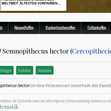
WELTWEIT ÄLTESTEN VORFAHREN
DER SÄUGETIERE VOR
is
Neuweltaffen
Backentaschenaffen
Schlankaffen
Semnopithecus hector (
Cercopitheci
ntologie
Evolution
Anatomie
pithecus hector
ist eine Primatenart innerhalb der Famil
unddaten, die Systematik sowie die unten folgende Literatursammlung stammen aus d
tematik