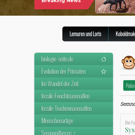
Breaking News
Lemuren und Loris
Koboldmak
biologie-seite.de
Evolution der Primaten
Im Wandel der Zeit
Paläo
fossile Feuchtnasenaffen
Semno
fossile Trockennasenaffen
Menschenartige
Die F
Sys
Semnopithecus ↑