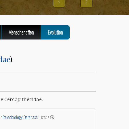
Previous
Next
Menschenaffen
Evolution
dae
)
ie Cercopithecidae.
er
Paleobiology Database
, Lizenz