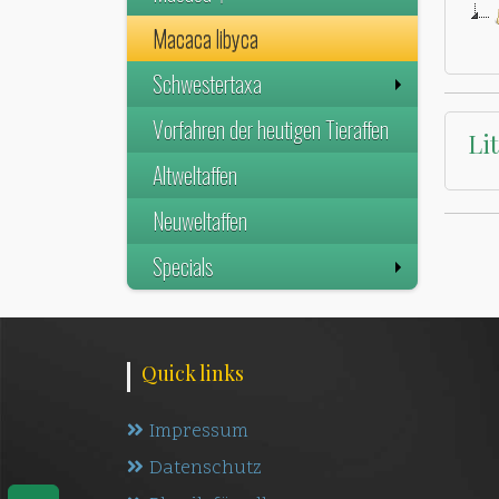
Macaca libyca
Schwestertaxa
Vorfahren der heutigen Tieraffen
Li
Altweltaffen
Neuweltaffen
Specials
Quick links
Impressum
Datenschutz