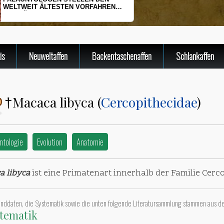
WELTWEIT ÄLTESTEN VORFAHREN
DER SÄUGETIERE VOR
is
Neuweltaffen
Backentaschenaffen
Schlankaffen
Macaca libyca (
Cercopithecidae
)
†
ntologie
Evolution
Anatomie
a libyca
ist eine Primatenart innerhalb der Familie Cerc
unddaten, die Systematik sowie die unten folgende Literatursammlung stammen aus d
tematik