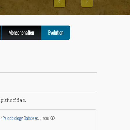
Previous
Next
Menschenaffen
Evolution
opithecidae.
er
Paleobiology Database
, Lizenz