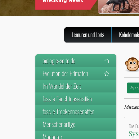
Breaking News
Lemuren und Loris
Koboldmak
biologie-seite.de
Evolution der Primaten
Im Wandel der Zeit
Paläo
fossile Feuchtnasenaffen
Macac
fossile Trockennasenaffen
Menschenartige
Die F
Sys
Macaca ↑