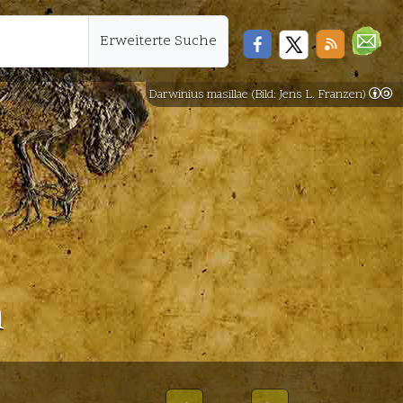
Erweiterte Suche
Darwinius masillae (Bild: Jens L. Franzen)
n