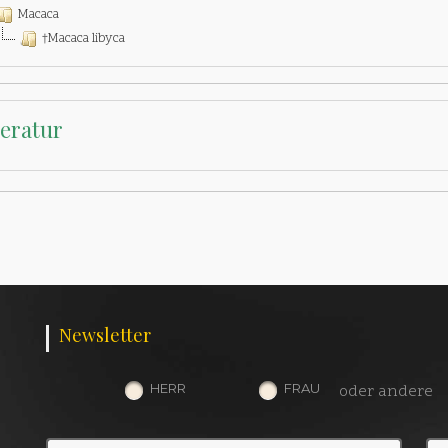
Macaca
†Macaca libyca
teratur
Newsletter
HERR
FRAU
oder andere