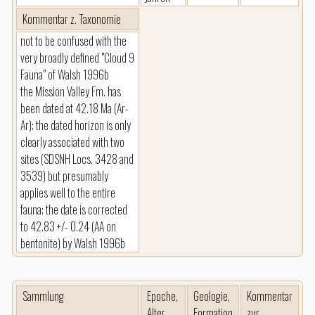
Kommentar z. Taxonomie
not to be confused with the
very broadly defined "Cloud 9
Fauna" of Walsh 1996b
the Mission Valley Fm. has
been dated at 42.18 Ma (Ar-
Ar); the dated horizon is only
clearly associated with two
sites (SDSNH Locs. 3428 and
3539) but presumably
applies well to the entire
fauna; the date is corrected
to 42.83 +/- 0.24 (AA on
bentonite) by Walsh 1996b
Sammlung
Epoche,
Geologie,
Kommentar
Alter
Formation
zur