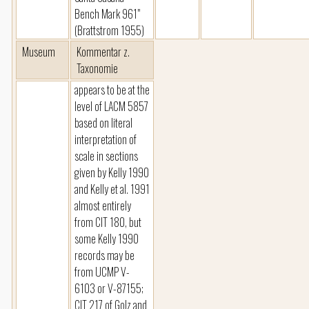
Bench Mark 961"
(Brattstrom 1955)
Museum
Kommentar z.
Taxonomie
appears to be at the
level of LACM 5857
based on literal
interpretation of
scale in sections
given by Kelly 1990
and Kelly et al. 1991
almost entirely
from CIT 180, but
some Kelly 1990
records may be
from UCMP V-
6103 or V-87155;
CIT 217 of Golz and