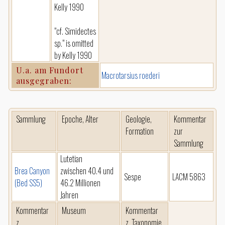
Kelly 1990
"cf. Simidectes
sp." is omitted
by Kelly 1990
U.a. am Fundort
Macrotarsius roederi
ausgegraben:
Sammlung
Epoche, Alter
Geologie,
Kommentar
Formation
zur
Sammlung
Lutetian
Brea Canyon
zwischen 40.4 und
Sespe
LACM 5863
(Bed SS5)
46.2 Millionen
Jahren
Kommentar
Museum
Kommentar
z.
z. Taxonomie