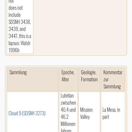
not
does not
include
SDSNH 3438,
3439, and
3447, this is a
lapsus: Walsh
1996b
Sammlung
Epoche,
Geologie,
Kommentar
Alter
Formation
zur
Sammlung
Lutetian
zwischen
40.4 und
Mission
La Mesa, in
Cloud 9 (SDSNH 3273)
46.2
Valley
part
Millionen
Jahren