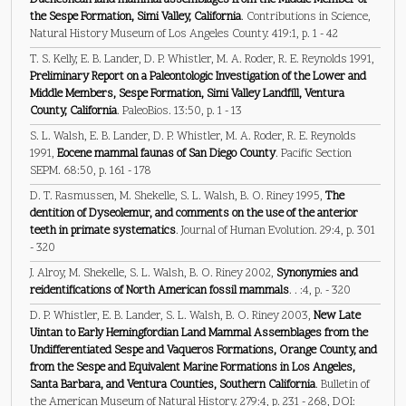
Duchesnean land mammal assemblages from the Middle Member of
the Sespe Formation, Simi Valley, California
. Contributions in Science,
Natural History Museum of Los Angeles County. 419:1, p. 1 - 42
T. S. Kelly, E. B. Lander, D. P. Whistler, M. A. Roder, R. E. Reynolds 1991,
Preliminary Report on a Paleontologic Investigation of the Lower and
Middle Members, Sespe Formation, Simi Valley Landfill, Ventura
County, California
. PaleoBios. 13:50, p. 1 - 13
S. L. Walsh, E. B. Lander, D. P. Whistler, M. A. Roder, R. E. Reynolds
1991,
Eocene mammal faunas of San Diego County
. Pacific Section
SEPM. 68:50, p. 161 - 178
D. T. Rasmussen, M. Shekelle, S. L. Walsh, B. O. Riney 1995,
The
dentition of Dyseolemur, and comments on the use of the anterior
teeth in primate systematics
. Journal of Human Evolution. 29:4, p. 301
- 320
J. Alroy, M. Shekelle, S. L. Walsh, B. O. Riney 2002,
Synonymies and
reidentifications of North American fossil mammals
. . :4, p. - 320
D. P. Whistler, E. B. Lander, S. L. Walsh, B. O. Riney 2003,
New Late
Uintan to Early Hemingfordian Land Mammal Assemblages from the
Undifferentiated Sespe and Vaqueros Formations, Orange County, and
from the Sespe and Equivalent Marine Formations in Los Angeles,
Santa Barbara, and Ventura Counties, Southern California
. Bulletin of
the American Museum of Natural History. 279:4, p. 231 - 268, DOI: