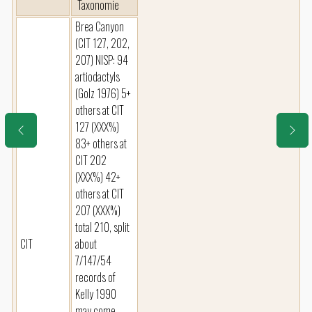
Taxonomie
Brea Canyon
(CIT 127, 202,
207) NISP: 94
artiodactyls
(Golz 1976) 5+
others at CIT
127 (XXX%)
83+ others at
CIT 202
(XXX%) 42+
others at CIT
207 (XXX%)
total 210, split
CIT
about
7/147/54
records of
Kelly 1990
may come