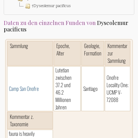
†Dyseolemur pacificus
Daten zu den einzelnen Funden von
Dyseolemur
pacificus
Sammlung
Epoche,
Geologie,
Kommentar
Alter
Formation
zur
Sammlung
Lutetian
zwischen
Onofre
37.2 und
Locality One;
Camp San Onofre
Santiago
46.2
UCMP V-
Millionen
72088
Jahren
Kommentar z.
Taxonomie
fauna is heavily