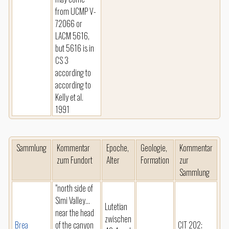
from UCMP V-
72066 or
LACM 5616,
but 5616 is in
CS 3
according to
according to
Kelly et al.
1991
Sammlung
Kommentar
Epoche,
Geologie,
Kommentar
zum Fundort
Alter
Formation
zur
Sammlung
"north side of
Simi Valley...
Lutetian
near the head
zwischen
Brea
of the canyon
CIT 202;