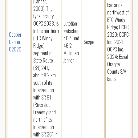
(Lander,
badlands
2003). The
northwest of
type locality,
ETC Windy
OCPC 2038, is
Lutetian
Ridge; OCPC
in the northern
zwischen
Cooper
2020; OCPC
(ETC Windy
40.4 und
Center
Sespe
loc. 2021;
Ridge)
46.2
02020
OCPC loc.
segment of
Millionen
2024; Basal
State Route
Jahren
Orange
(SR) 241,
County S/V
about 8.2 km
fauna
south of its
intersection
with SR 91
(Riverside
Freeway) and
north of its
intersection
with SR 261 in