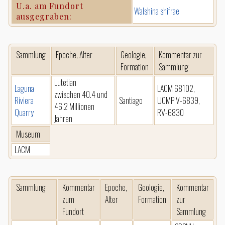
U.a. am Fundort
Walshina shifrae
ausgegraben:
Sammlung
Epoche, Alter
Geologie,
Kommentar zur
Formation
Sammlung
Lutetian
Laguna
LACM 68102,
zwischen 40.4 und
Riviera
Santiago
UCMP V-6839,
46.2 Millionen
Quarry
RV-6830
Jahren
Museum
LACM
Sammlung
Kommentar
Epoche,
Geologie,
Kommentar
zum
Alter
Formation
zur
Fundort
Sammlung