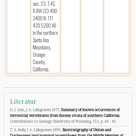
sec. 23, T.4S,
R.8W (33 490
3400 N, 117
420 5200 W)
in the northern
Santa Ana
Mountains,
Orange
County,
California.
Literatur
D. J. Golz, J. A. Lillegraven 1977,
Summary of known occurrences of
terrestrial vertebrates from Eocene strata of southern California
.
Contributions to Geology, University of Wyoming. 15:1, p. 43 - 65
T. S. Kelly, J. A. Lillegraven 1990,
Biostratigraphy of Uintan and