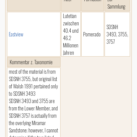
Sammlung
Lutetian
zwischen
SDSNH
40.4 und
Eastview
Pomerado
3493, 3755,
46.2
3757
Millionen
Jahren
Kommentar z. Taxonomie
most of the material is from
SDSNH 3755, but original list
of Walsh 1991 pertained only
to SDSNH 3493
SDSNH 3493 and 3755 are
from the Lower Member, and
SDSNH 3757 is actually from
the overlying Miramar
Sandstone; however, I cannot