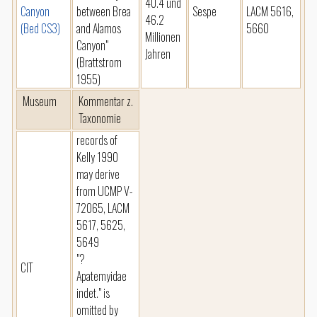
40.4 und
Canyon
between Brea
Sespe
LACM 5616,
46.2
(Bed CS3)
and Alamos
5660
Millionen
Canyon"
Jahren
(Brattstrom
1955)
Museum
Kommentar z.
Taxonomie
records of
Kelly 1990
may derive
from UCMP V-
72065, LACM
5617, 5625,
5649
"?
CIT
Apatemyidae
indet." is
omitted by