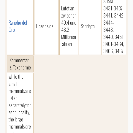
SDSNH
Lutetian
3431-3437,
zwischen
3441, 3442,
Rancho del
40.4 und
3444-
Oceanside
Santiago
Oro
46.2
3446,
Millionen
3449, 3451,
Jahren
3461-3464,
3466, 3467
Kommentar
z. Taxonomie
while the
small
mammals are
listed
separately for
each locality,
the large
mammals are