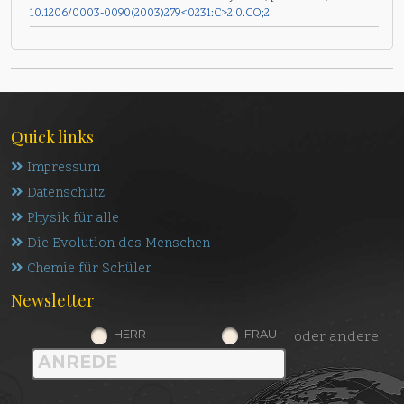
10.1206/0003-0090(2003)279<0231:C>2.0.CO;2
Quick links
Impressum
Datenschutz
Physik für alle
Die Evolution des Menschen
Chemie für Schüler
Newsletter
HERR
FRAU
oder andere