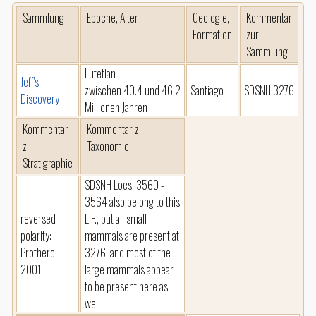
Sammlung
Epoche, Alter
Geologie,
Kommentar
Formation
zur
Sammlung
Lutetian
Jeff's
zwischen 40.4 und 46.2
Santiago
SDSNH 3276
Discovery
Millionen Jahren
Kommentar
Kommentar z.
z.
Taxonomie
Stratigraphie
SDSNH Locs. 3560 -
3564 also belong to this
reversed
L.F., but all small
polarity:
mammals are present at
Prothero
3276, and most of the
2001
large mammals appear
to be present here as
well