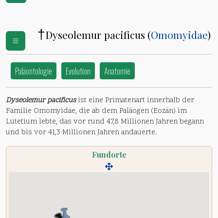
†
Dyseolemur pacificus (
Omomyidae
)
Paläontologie
Evolution
Anatomie
Dyseolemur pacificus
ist eine Primatenart innerhalb der
Familie Omomyidae, die ab dem Paläogen (Eozän) im
Lutetium lebte, das vor rund 47,8 Millionen Jahren begann
und bis vor 41,3 Millionen Jahren andauerte.
Fundorte