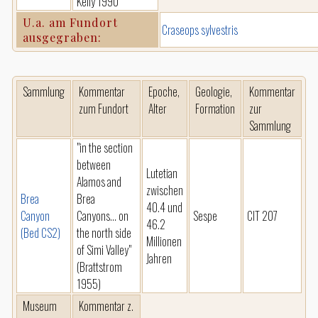
Kelly 1990
U.a. am Fundort
Craseops sylvestris
ausgegraben:
Sammlung
Kommentar
Epoche,
Geologie,
Kommentar
zum Fundort
Alter
Formation
zur
Sammlung
"in the section
between
Lutetian
Alamos and
zwischen
Brea
Brea
40.4 und
Canyon
Canyons... on
Sespe
CIT 207
46.2
(Bed CS2)
the north side
Millionen
of Simi Valley"
Jahren
(Brattstrom
1955)
Museum
Kommentar z.