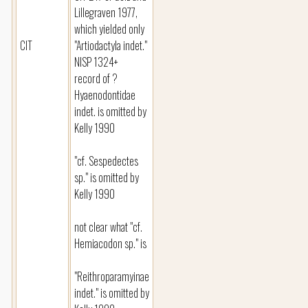
Lillegraven 1977,
which yielded only
CIT
"Artiodactyla indet."
NISP 1324+
record of ?
Hyaenodontidae
indet. is omitted by
Kelly 1990
"cf. Sespedectes
sp." is omitted by
Kelly 1990
not clear what "cf.
Hemiacodon sp." is
"Reithroparamyinae
indet." is omitted by