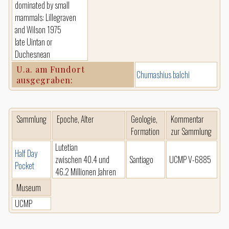
dominated by small
mammals: Lillegraven
and Wilson 1975
late Uintan or
Duchesnean
U.a. am Fundort
Chumashius balchi
ausgegraben:
Sammlung
Epoche, Alter
Geologie,
Kommentar
Formation
zur Sammlung
Lutetian
Half Day
zwischen 40.4 und
Santiago
UCMP V-6885
Pocket
46.2 Millionen Jahren
Museum
UCMP