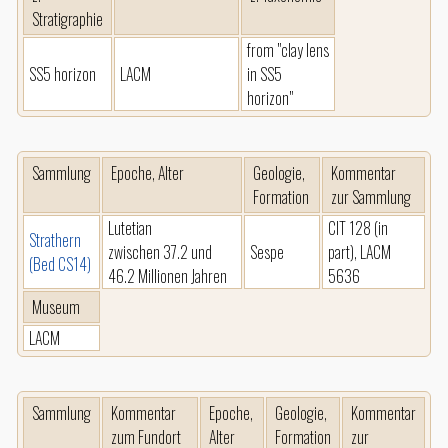
Stratigraphie
from "clay lens
SS5 horizon
LACM
in SS5
horizon"
Sammlung
Epoche, Alter
Geologie,
Kommentar
Formation
zur Sammlung
Lutetian
CIT 128 (in
Strathern
zwischen 37.2 und
Sespe
part), LACM
(Bed CS14)
46.2 Millionen Jahren
5636
Museum
LACM
Sammlung
Kommentar
Epoche,
Geologie,
Kommentar
zum Fundort
Alter
Formation
zur