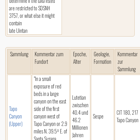
determine if the taxa listed
are restricted to SDSNH
3757, or what else it might
contain
late Uintan
Sammlung
Kommentar zum
Epoche,
Geologie,
Kommentar
Fundort
Alter
Formation
zur
Sammlung
"In a small
exposure of red
beds in a large
Lutetian
canyon on the east
zwischen
Tapo
side of the first
40.4 und
CIT 180, 217
Canyon
canyon west of
Sespe
46.2
Tapo Canyon
(Upper)
Tapo Canyon or 2.9
Millionen
miles N. 39.5º E. of
Jahren
Santa Susana