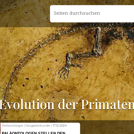
Seiten durchsuchen
Evolution der Primate
kunde |
17.12.2024
Fischkunde | Klimawandel |
18.11.20
ELLEN DEN
KLIMAWANDEL SETZT