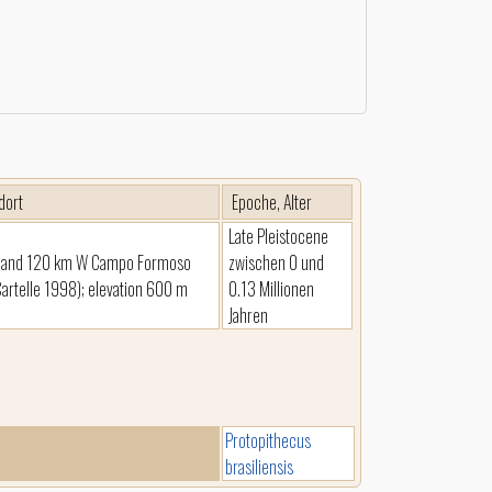
dort
Epoche, Alter
Late Pleistocene
os and 120 km W Campo Formoso
zwischen 0 und
artelle 1998); elevation 600 m
0.13 Millionen
Jahren
Protopithecus
brasiliensis