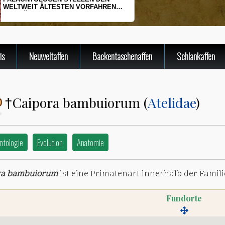
N VORFAHREN
HERINGSLARVEN UNTER ST
OR
is
Neuweltaffen
Backentaschenaffen
Schlankaffen
Caipora bambuiorum (
Atelidae
)
†
ntologie
Evolution
Anatomie
ra bambuiorum
ist eine Primatenart innerhalb der Famili
Fundorte