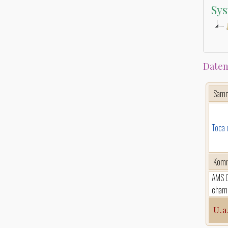
Sys
Daten
Sam
Toca 
Komm
AMS C
chamb
U.a