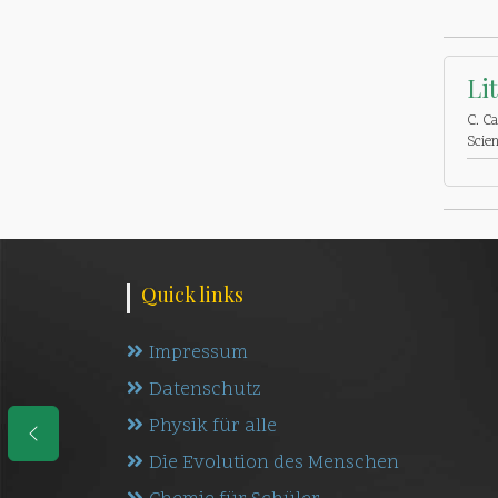
Li
C. Ca
Scien
Quick links
Impressum
Datenschutz
Physik für alle
Die Evolution des Menschen