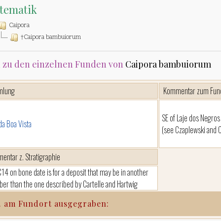
tematik
Caipora
†Caipora bambuiorum
 zu den einzelnen Funden von
Caipora bambuiorum
mlung
Kommentar zum Fun
SE of Laje dos Negr
da Boa Vista
(see Czaplewski and C
entar z. Stratigraphie
14 on bone date is for a deposit that may be in another
er than the one described by Cartelle and Hartwig
. am Fundort ausgegraben: