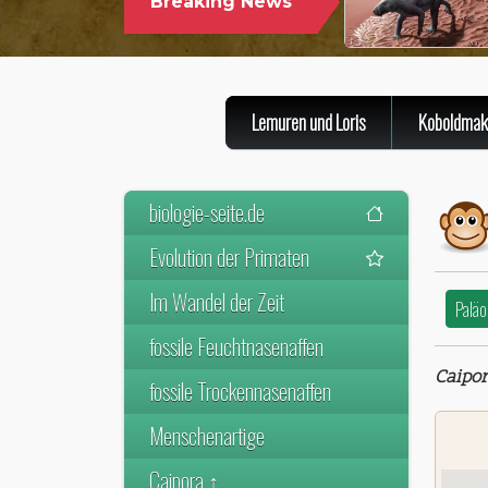
Breaking News
WELTWEIT ÄLTESTE
DER SÄUGETIERE V
Lemuren und Loris
Koboldmak
biologie-seite.de
Evolution der Primaten
Im Wandel der Zeit
Paläo
fossile Feuchtnasenaffen
Caipo
fossile Trockennasenaffen
Menschenartige
Caipora ↑