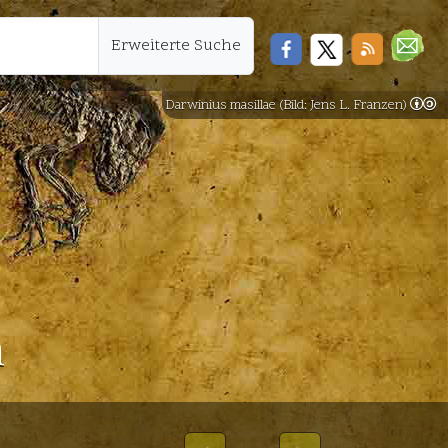
Erweiterte Suche
Darwinius masillae (Bild: Jens L. Franzen)
n
24