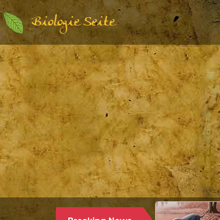
Biologie Seite
Paläontologie | Säugetier
PALÄONTOLOGEN ST