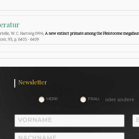
teratur
rtelle, W. C. Hartwig 1996,
A new extinct primate among the Pleistocene megafauna
ces. 93, p. 6405 - 6409
Newsletter
HERR
FRAU
oder andere