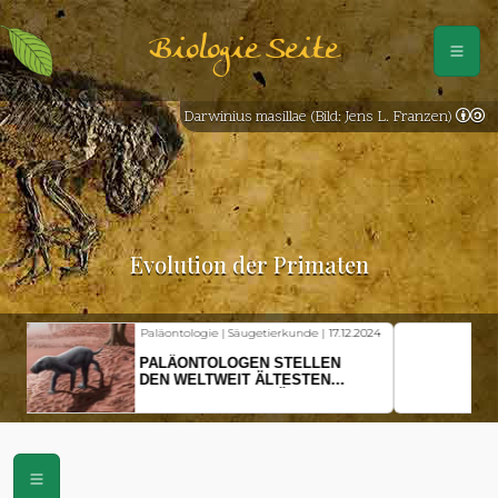
Biologie Seite
Darwinius masillae (Bild: Jens L. Franzen)
Evolution der Primaten
Fischkunde | Klimawandel |
18.11.2024
KLIMAWANDEL SETZT
HERINGSLARVEN UNTER
STRESS