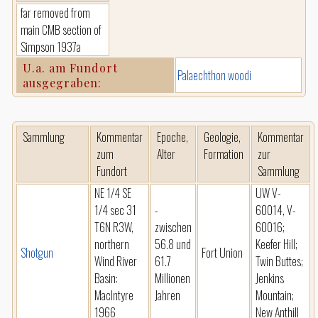
far removed from
main CMB section of
Simpson 1937a
U.a. am Fundort
Palaechthon woodi
ausgegraben:
Sammlung
Kommentar
Epoche,
Geologie,
Kommentar
zum
Alter
Formation
zur
Fundort
Sammlung
NE 1/4 SE
UW V-
1/4 sec 31
-
60014, V-
T6N R3W,
zwischen
60016;
northern
56.8 und
Keefer Hill;
Shotgun
Fort Union
Wind River
61.7
Twin Buttes;
Basin:
Millionen
Jenkins
MacIntyre
Jahren
Mountain;
1966
New Anthill