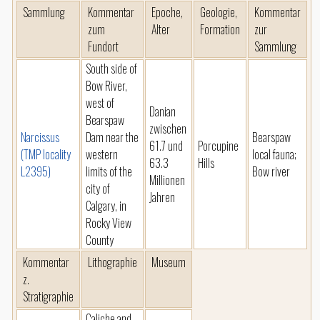
Sammlung
Kommentar
Epoche,
Geologie,
Kommentar
zum
Alter
Formation
zur
Fundort
Sammlung
South side of
Bow River,
west of
Danian
Bearspaw
zwischen
Narcissus
Dam near the
Bearspaw
61.7 und
Porcupine
(TMP locality
western
local fauna;
63.3
Hills
L2395)
limits of the
Bow river
Millionen
city of
Jahren
Calgary, in
Rocky View
County
Kommentar
Lithographie
Museum
z.
Stratigraphie
Caliche and