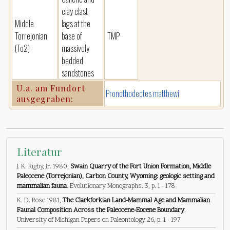
clay clast
Middle
lags at the
Torrejonian
base of
TMP
(To2)
massively
bedded
sandstones
U.a. am Fundort
Pronothodectes matthewi
ausgegraben:
Literatur
J. K. Rigby, Jr. 1980,
Swain Quarry of the Fort Union Formation, Middle
Paleocene (Torrejonian), Carbon County, Wyoming: geologic setting and
mammalian fauna
. Evolutionary Monographs. 3, p. 1 - 178
K. D. Rose 1981,
The Clarkforkian Land-Mammal Age and Mammalian
Faunal Composition Across the Paleocene-Eocene Boundary
.
University of Michigan Papers on Paleontology. 26, p. 1 - 197