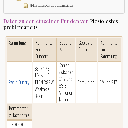
†Plesiolestes problematicus
Daten zu den einzelnen Funden von
Plesiolestes
problematicus
Sammlung
Kommentar
Epoche,
Geologie,
Kommentar
zum
Alter
Formation
zur
Fundort
Sammlung
Danian
SE 1/4 NE
zwischen
1/4 sec 3
61.7 und
Swain Quarry
T15N R92W,
Fort Union
CM loc 217
63.3
Washakie
Millionen
Basin
Jahren
Kommentar
z. Taxonomie
there are