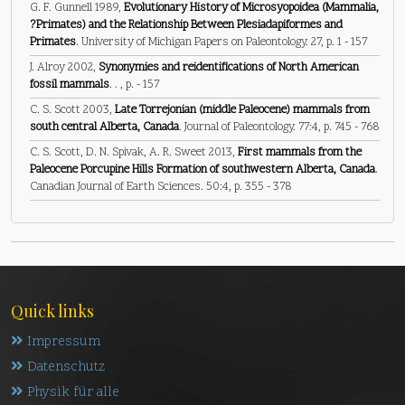
G. F. Gunnell 1989,
Evolutionary History of Microsyopoidea (Mammalia,
?Primates) and the Relationship Between Plesiadapiformes and
Primates
. University of Michigan Papers on Paleontology. 27, p. 1 - 157
J. Alroy 2002,
Synonymies and reidentifications of North American
fossil mammals
. . , p. - 157
C. S. Scott 2003,
Late Torrejonian (middle Paleocene) mammals from
south central Alberta, Canada
. Journal of Paleontology. 77:4, p. 745 - 768
C. S. Scott, D. N. Spivak, A. R. Sweet 2013,
First mammals from the
Paleocene Porcupine Hills Formation of southwestern Alberta, Canada
.
Canadian Journal of Earth Sciences. 50:4, p. 355 - 378
Quick links
Impressum
Datenschutz
Physik für alle