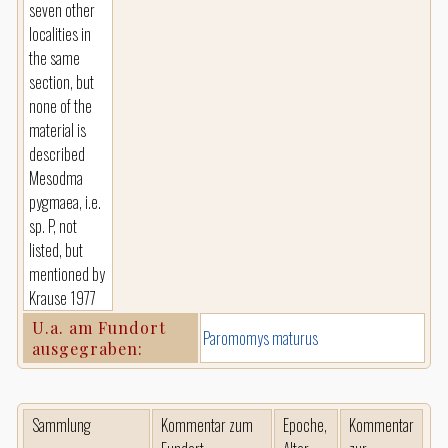
seven other
localities in
the same
section, but
none of the
material is
described
Mesodma
pygmaea, i.e.
sp. P, not
listed, but
mentioned by
Krause 1977
U.a. am Fundort
Paromomys maturus
ausgegraben:
Sammlung
Kommentar zum
Epoche,
Kommentar