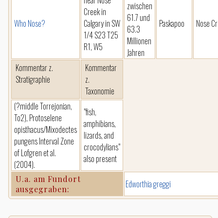
near Nose
zwischen
Creek in
61.7 und
Who Nose?
Calgary in SW
Paskapoo
Nose Cr
63.3
1/4 S23 T25
Millionen
R1, W5
Jahren
Kommentar z.
Kommentar
Stratigraphie
z.
Taxonomie
(?middle Torrejonian,
"fish,
To2), Protoselene
amphibians,
opisthacus/Mixodectes
lizards, and
pungens Interval Zone
crocodylians"
of Lofgren et al.
also present
(2004).
U.a. am Fundort
Edworthia greggi
ausgegraben: