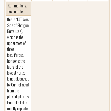
Kommentar z.
Taxonomie
this is NOT West
Side of Shotgun
Butte (see),
which is the
uppermost of
three
fossiliferous
horizons; the
fauna of the
lowest horizon
is not discussed
by Gunnell apart
from the
plesiadapiforms,
Gunnell's list is
mostly repeated