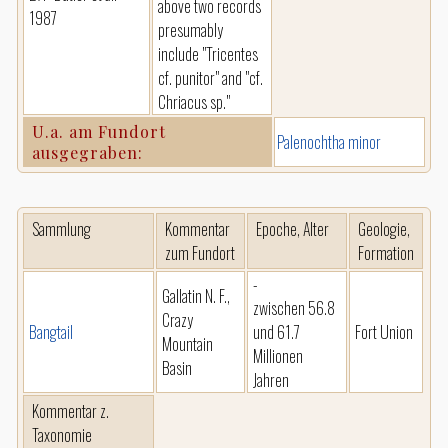
above two records
1987
presumably
include "Tricentes
cf. punitor" and "cf.
Chriacus sp."
U.a. am Fundort
Palenochtha minor
ausgegraben:
Sammlung
Kommentar
Epoche, Alter
Geologie,
zum Fundort
Formation
-
Gallatin N. F.,
zwischen 56.8
Crazy
Bangtail
und 61.7
Fort Union
Mountain
Millionen
Basin
Jahren
Kommentar z.
Taxonomie