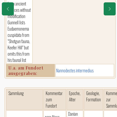
from ancient
sources without
modification
Gunnell lists
Eudaemonema
cuspidata from
"Shotgun fauna,
Keefer Hill" but
omits this from
his faunal list
U.a. am Fundort
Nannodectes intermedius
ausgegraben:
Sammlung
Kommentar
Epoche,
Geologie,
Komme
zum
Alter
Formation
zur
Fundort
Samml
Danian