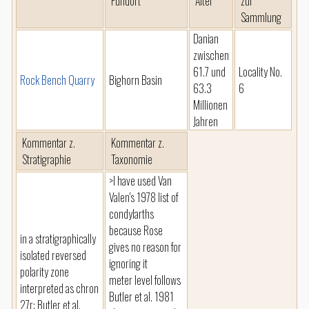
Fundort
Alter
zur
Sammlung
Danian
zwischen
61.7 und
Locality No.
Rock Bench Quarry
Bighorn Basin
63.3
6
Millionen
Jahren
Kommentar z.
Kommentar z.
Stratigraphie
Taxonomie
>I have used Van
Valen's 1978 list of
condylarths
because Rose
in a stratigraphically
gives no reason for
isolated reversed
ignoring it
polarity zone
meter level follows
interpreted as chron
Butler et al. 1981
27r: Butler et al.