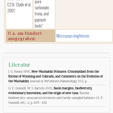
pure
C23r: Clyde et al.
carbonate,
2001
trona, and
gypsum
beds"
U.a. am Fundort
Microsyops knightensis
ausgegraben:
Literatur
J. G. Honey 1990,
New Washakiin Primates (Omomyidae) from the
Eocene of Wyoming and Colorado, and Comments on the Evolution of
the Washakiini
. Journal of Vertebrate Paleontology. 10:2, p.
G. F. Gunnell, W. S. Bartels 2001,
Basin margins, biodiversity,
evolutionary innovation, and the origin of new taxa
. Eocene
biodiversity: unusual occurrences and rarely sampled habitats (G. F.
Gunnell, ed.). :2, p. 403 - 432