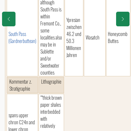
although
South Pass is
within
Ypresian
Fremont Co.,
zwischen
some
South Pass
46.2 und
Honeycomb
localities also
Wasatch
(Gardnerbuttean)
50.3
Buttes
may be in
Millionen
Sublette
Jahren
and/or
Sweetwater
counties
Kommentar z.
Lithographie
Stratigraphie
""thick brown
paper shales
interbedded
spans upper
with
chron C24n and
relatively
lower chron