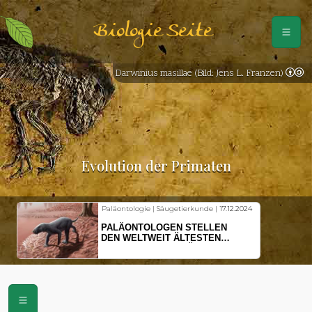
Biologie Seite
Darwinius masillae (Bild: Jens L. Franzen)
Evolution der Primaten
Paläontologie | Säugetierkunde |
17.12.2024
PALÄONTOLOGEN STELLEN
DEN WELTWEIT ÄLTESTEN
VORFAHREN DER SÄUGETIERE
VOR