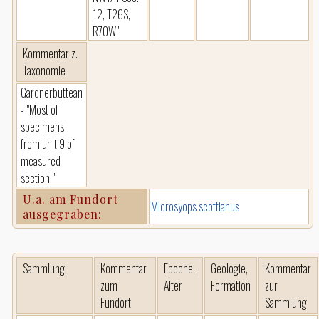
12, T26S,
R70W"
Kommentar z.
Taxonomie
Gardnerbuttean
- "Most of
specimens
from unit 9 of
measured
section."
U.a. am Fundort
Microsyops scottianus
ausgegraben:
Sammlung
Kommentar
Epoche,
Geologie,
Kommentar
zum
Alter
Formation
zur
Fundort
Sammlung