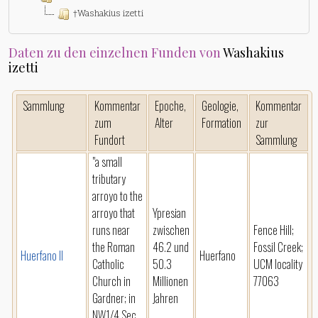
†Washakius izetti
Daten zu den einzelnen Funden von
Washakius
izetti
Sammlung
Kommentar
Epoche,
Geologie,
Kommentar
zum
Alter
Formation
zur
Fundort
Sammlung
"a small
tributary
arroyo to the
arroyo that
Ypresian
runs near
zwischen
Fence Hill;
the Roman
46.2 und
Fossil Creek;
Huerfano II
Huerfano
Catholic
50.3
UCM locality
Church in
Millionen
77063
Gardner; in
Jahren
NW1/4 Sec.