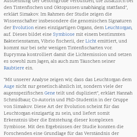
Ausdehnung der Genomgröße verbunden, die zusätzlich bei
den Tintenfischen und Oktopussen unabhängig stattfand",
erklärt Simakov. Im Rahmen der Studie zeigen die
Wissenschafter insbesondere die genomischen Signaturen
der
Evolution
eines einzigartigen Organs, dem
Leuchtorgan
,
auf. Dieses bildet eine
Symbiose
mit einem bestimmten
Bakterienstamm, Vibrio fischerii, der
Licht
emittiert, und
kommt nur bei sehr wenigen Tintenfischarten vor.
Euprymna kontrolliert damit die Lichtemission und setzen
es sowohl zum Jagen, als auch zum Täuschen seiner
Raubtiere
ein.
"Mit unserer Analyse zeigen wir, dass das Leuchtorgan dem
Auge
nicht nur genetisch ähnlich ist, sondern viele der
augenspezifischen
Gene
teilt und dupliziert", erklärt Hannah
Schmidbaur, Co-Autorin und PhD-Studentin in der Gruppe
von Simakov. Diese Art der Evolution scheint für das
Leuchtorgan einzigartig zu sein, und liefert somit
Erkenntnis über die Entstehung dieser komplexen
Symbiose. Mit den Ergebnissen der Studie konnten die
Forschenden eine Grundlage für das Verständnis der