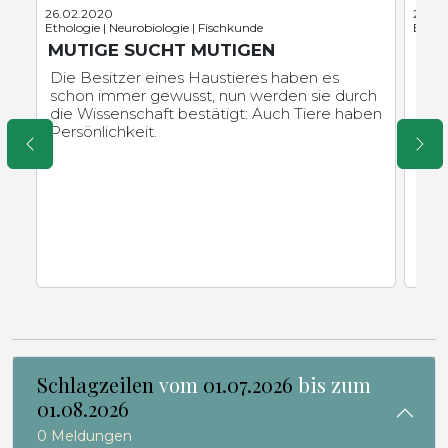
26.02.2020
23.01
Ethologie | Neurobiologie | Fischkunde
Bioch
MUTIGE SUCHT MUTIGEN
AU
PH
Die Besitzer eines Haustieres haben es
schon immer gewusst, nun werden sie durch
HZB
die Wissenschaft bestätigt: Auch Tiere haben
Man
Persönlichkeit.
von 
Schlagzeilen
vom
01.07.2026
bis zum
01.08.2026
0 Meldungen