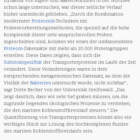
Dynamik von Algen- und Bakterienblüten in der Nordsee
schon lange untersuchen, war dieser zeitliche Verlauf
bisher unentdeckt geblieben. „Durch die Kombination
modernster
Proteomik
-Techniken mit
Probenvorbereitungsmethoden, die speziell auf die hohe
Komplexität dieser sehr anspruchsvollen Proben
zugeschnitten sind, konnten wir einen der umfassendsten
Proteom
-Datensätze mit mehr als 20.000 Proteingruppen
erstellen. Diese Daten zeigten, dass sich die
Substratspezifität
der Transporterproteine im Laufe der Zeit
verändert. Diese Veränderungen waren in dem
entsprechenden metagenomischen Datensatz, an dem die
Vielfalt der
Bakterien
untersucht wurde, nicht sichtbar“,
sagt Dörte Becher von der Universität Greifswald. „Das
zeigt deutlich, dass wir sehr tief graben müssen, um die
zugrunde liegenden ökologischen Prozesse zu verstehen,
die den marinen Kohlenstoffkreislauf steuern.“ Die
Quantifizierung von Transporterproteinen könnte also ein
wichtiges Stück zur Lösung des hochkomplexen Puzzles
des marinen Kohlenstoffkreislaufs sein.