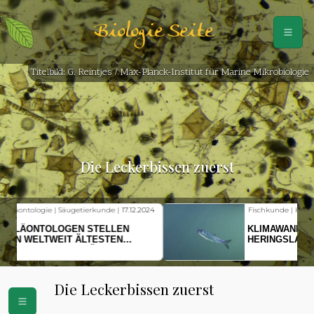
Biologie Seite
Titelbild: G. Reintjes / Max-Planck-Institut für Marine Mikrobiologie
Die Leckerbissen zuerst
Fischkunde | Klimawandel |
18.11.2024
KLIMAWANDEL SETZT
HERINGSLARVEN UNTER
STRESS
Die Leckerbissen zuerst