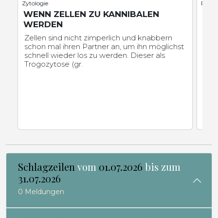
Zytologie
Physi
WENN ZELLEN ZU KANNIBALEN
FO
WERDEN
UN
BL
Zellen sind nicht zimperlich und knabbern
ST
schon mal ihren Partner an, um ihn möglichst
schnell wieder los zu werden. Dieser als
Arti
Trogozytose (gr.
ers
Schlagzeilen
vom
01.07.2026
bis zum
31.07.2026
0 Meldungen